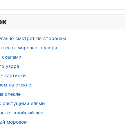
ок
уганно смотрит по сторонам
ттенок морозного узора
о скалами
го узора
- картинки
ом на стекле
а стекле
 с растущими елями
астёт хвойный лес
ный морозом