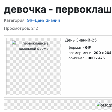
Свадьба
девочка - первоклаш
1 апреля - День смеха
Информация о материале
Категория:
GIF-День Знаний
1 Мая
Просмотров: 212
День Победы
День Знаний-25
формат -
GIF
День семьи
размер мини-
200 x 264
оригинал -
360 x 475
День пограничника
День детей, ребёнка
День ВМФ
День ВДВ
День Знаний