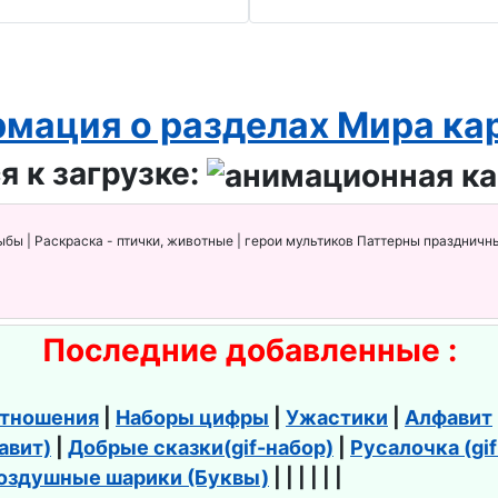
мация о разделах Мира ка
я к загрузке:
ыбы | Раскраска - птички, животные | герои мультиков Паттерны праздничны
Последние добавленные :
тношения
|
Наборы цифры
|
Ужастики
|
Алфавит
авит)
|
Добрые сказки(gif-набор)
|
Русалочка (gi
оздушные шарики (Буквы)
| | | | | |