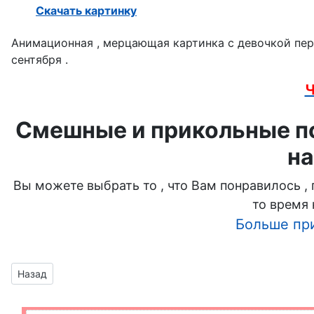
Скачать картинку
День танкиста
Анимационная , мерцающая картинка с девочкой пе
сентября .
День учителя
Ч
День бабушек и дедушек
Смешные и прикольные по
День морской пехоты
на
День Матери
Вы можете выбрать то , что Вам понравилось ,
День лохматых
то время 
Больше пр
День РВСН
Предыдущий материал: школьный звоночек без фона
Назад