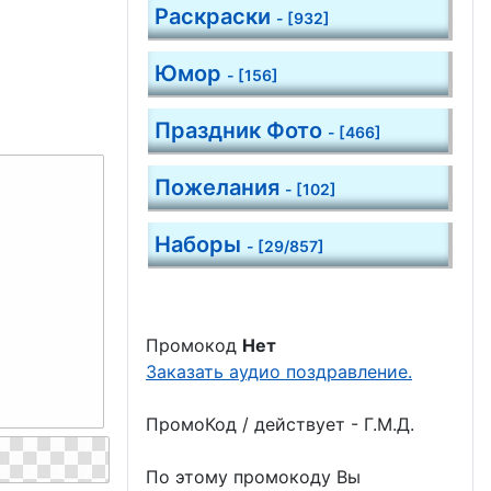
Раскраски
- [932]
Юмор
- [156]
Праздник Фото
- [466]
Пожелания
- [102]
Наборы
- [29/857]
Промокод
Нет
Заказать аудио поздравление.
ПромоКод / действует - Г.М.Д.
По этому промокоду Вы