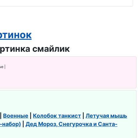
ртинок
е |
|
Военные
|
Колобок танкист
|
Летучая мышь
f-набор)
|
Дед Мороз, Снегурочка и Санта-