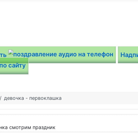
ить
Надп
девочка - первоклашка