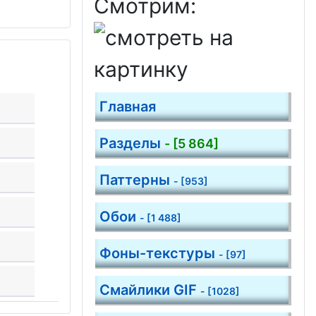
Смотрим:
Главная
Разделы
- [5 864]
Паттерны
- [953]
Обои
- [1 488]
Фоны-текстуры
- [97]
Смайлики GIF
- [1028]