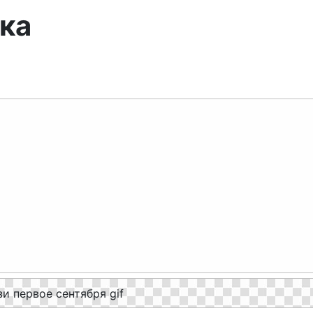
ка
Гигиена
Призраки
Поцелуйчик GIF