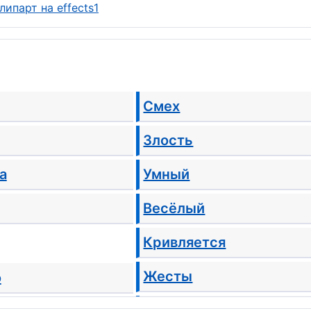
Смех
Злость
а
Умный
Весёлый
Кривляется
Жесты
о
Грусть