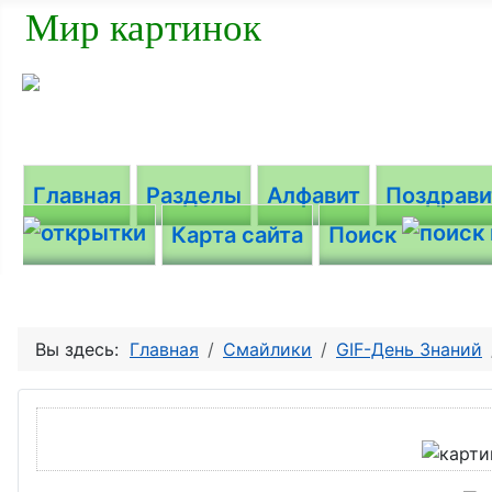
Мир картинок
Главная
Разделы
Алфавит
Поздрав
Карта сайта
Поиск
Вы здесь:
Главная
Смайлики
GIF-День Знаний