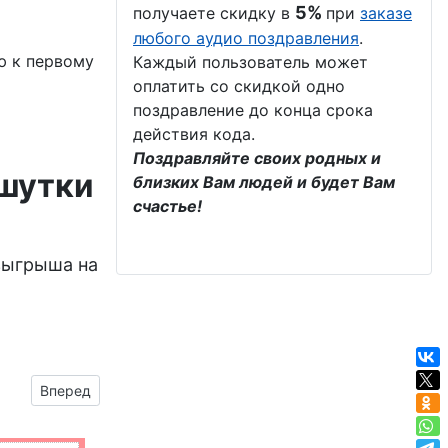
5%
получаете скидку в
при
заказе
любого аудио поздравления
.
ю к первому
Каждый пользователь может
оплатить со скидкой одно
поздравление до конца срока
действия кода.
Поздравляйте своих родных и
 шутки
близких Вам людей и будет Вам
счастье!
зыгрыша на
Следующий материал: gif Здравствуй, школа!
Вперед