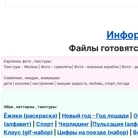
Инфор
Файлы готовятс
Картинки, фото , текстуры:
Текстура - Железо | Фото - самолёты| Фото - военные корабли | Фото - р
Смайлики , эмодзи , анимашки:
дети | куколки | настроение | эмоции :радость, любовь, спорт, погода
Обои , паттерны , текстуры:
Ёжики (раскраска)
|
Новый год - Год лошади
|
О
(алфавит)
|
Спорт
|
Черлидинг
|
Пульсация (алф
Клаус (gif-набор)
|
Цифры на поезде (набор)
|
В