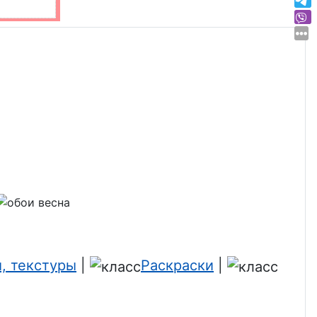
, текстуры
|
Раскраски
|