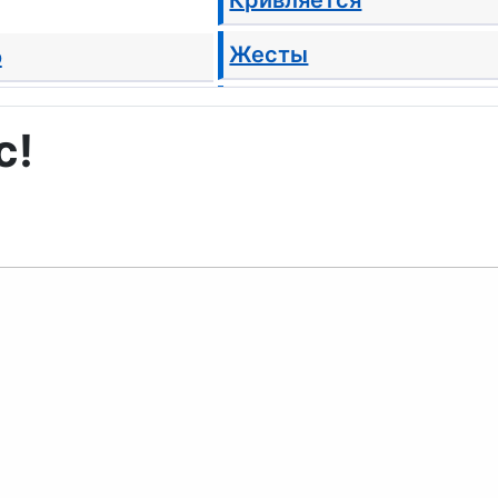
Жесты
о
Грусть
с!
Гигиена
Призраки
Поцелуйчик GIF