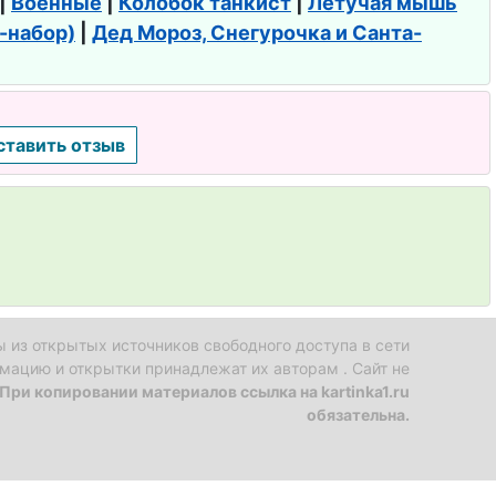
|
Военные
|
Колобок танкист
|
Летучая мышь
f-набор)
|
Дед Мороз, Снегурочка и Санта-
ставить отзыв
 из открытых источников свободного доступа в сети
имацию и открытки принадлежат их авторам . Сайт не
При копировании материалов ссылка на kartinka1.ru
обязательна.