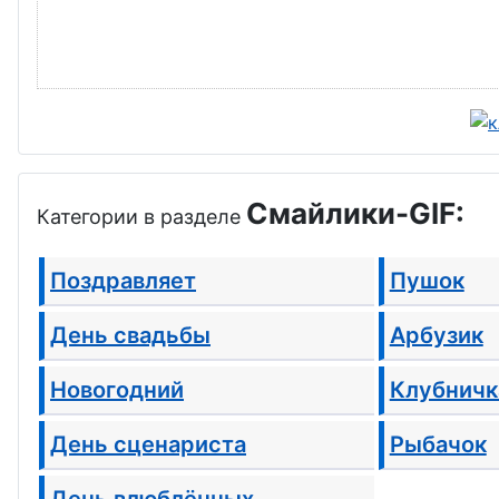
Смайлики-GIF:
Категории в разделе
Поздравляет
Пушок
День свадьбы
Арбузик
Новогодний
Клубничк
День сценариста
Рыбачок
День влюблённых