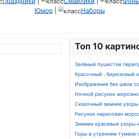
Праздники
|
Смайлики
|
Фоны
Юмор
|
Наборы
Топ 10 картин
Зелёный пушистик переп
Красочный , бирюзовый о
Изображение без швов с
Ночной рисунок морозно
Сказочный зимние узоры 
Рисунок нарисован мороз
Зимние красивые узоры н
Горы в утреннем тумане