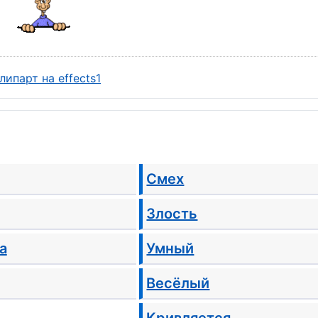
Смех
Злость
а
Умный
Весёлый
Кривляется