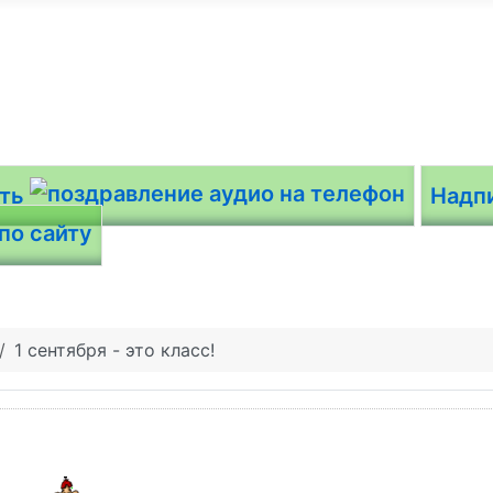
ить
Надп
1 сентября - это класс!