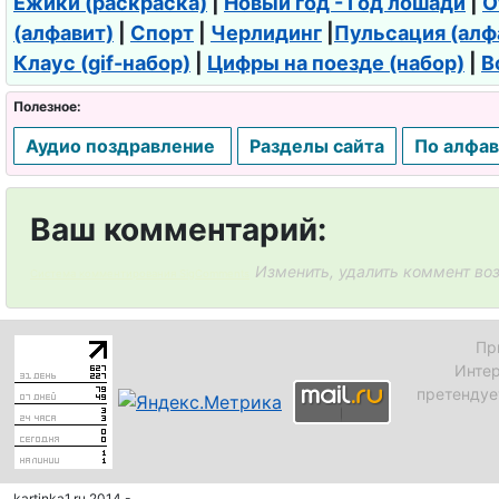
Ёжики (раскраска)
|
Новый год - Год лошади
|
О
(алфавит)
|
Спорт
|
Черлидинг
|
Пульсация (алф
Клаус (gif-набор)
|
Цифры на поезде (набор)
|
В
Полезное:
Аудио поздравление
Разделы сайта
По алфав
Ваш комментарий:
Изменить, удалить коммент во
Система комментирования SigComments
Пр
Интер
претендуе
kartinka1.ru 2014 -