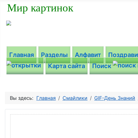
Мир картинок
Главная
Разделы
Алфавит
Поздрав
Карта сайта
Поиск
Вы здесь:
Главная
Смайлики
GIF-День Знаний