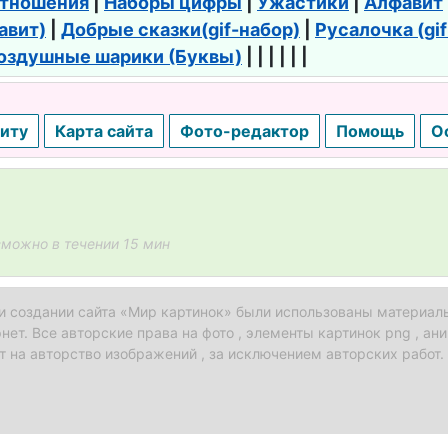
тношения
|
Наборы цифры
|
Ужастики
|
Алфавит
авит)
|
Добрые сказки(gif-набор)
|
Русалочка (gi
оздушные шарики (Буквы)
| | | | | |
иту
Карта сайта
Фото-редактор
Помощь
О
зможно в течении 15 мин
и создании сайта «Мир картинок» были использованы материалы
нет. Все авторские права на фото , элементы картинок png , ан
т на авторство изображений , за исключением авторских работ.