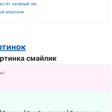
астёт хвойный лес
ный морозом
ртинок
е |