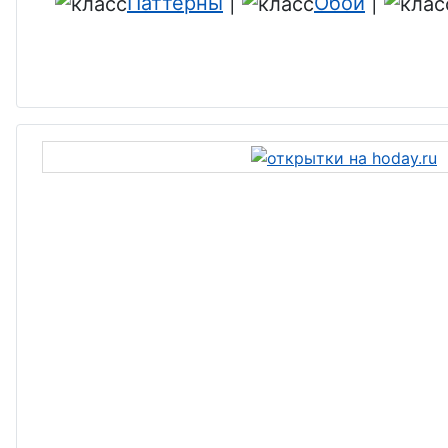
Паттерны
|
Обои
|