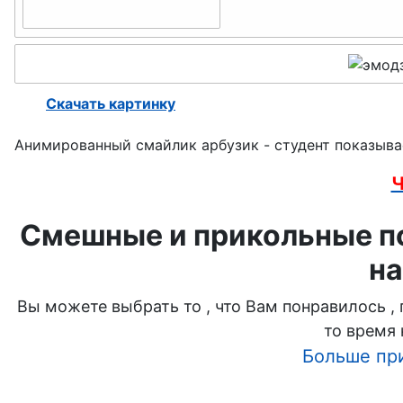
День ВДВ
День Знаний
Скачать картинку
День танкиста
Анимированный смайлик арбузик - студент показывает
День учителя
Ч
День бабушек и дедушек
Смешные и прикольные по
День морской пехоты
на
День Матери
Вы можете выбрать то , что Вам понравилось ,
то время 
День лохматых
Больше пр
День РВСН