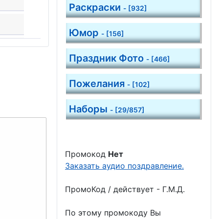
Раскраски
- [932]
Юмор
- [156]
Праздник Фото
- [466]
Пожелания
- [102]
Наборы
- [29/857]
Промокод
Нет
Заказать аудио поздравление.
ПромоКод / действует - Г.М.Д.
По этому промокоду Вы