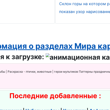
Склон горы на котором р
показан узор нарисован
мация о разделах Мира ка
я к загрузке:
ыбы | Раскраска - птички, животные | герои мультиков Паттерны праздничны
Последние добавленные :