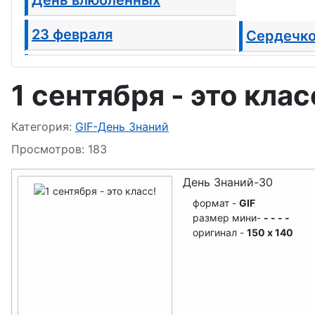
23 февраля
Сердечк
8 марта
Свадьба
1 сентября - это клас
1 апреля - День смеха
Информация о материале
Категория:
GIF-День Знаний
1 Мая
Просмотров: 183
День Победы
День Знаний-30
формат -
GIF
День семьи
размер мини-
- - - -
оригинал -
150 x 140
День пограничника
День детей, ребёнка
День ВМФ