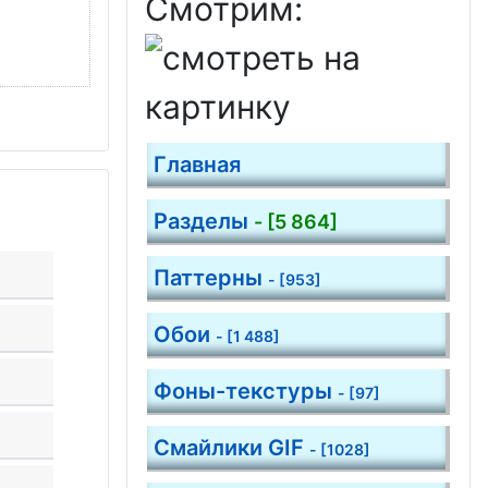
Смотрим:
Главная
Разделы
- [5 864]
Паттерны
- [953]
Обои
- [1 488]
Фоны-текстуры
- [97]
Смайлики GIF
- [1028]