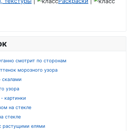
, текстуры
|
Раскраски
|
ок
уганно смотрит по сторонам
ттенок морозного узора
о скалами
го узора
- картинки
ом на стекле
а стекле
 с растущими елями