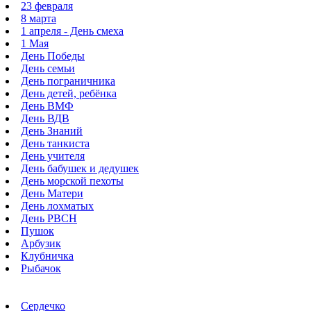
23 февраля
8 марта
1 апреля - День смеха
1 Мая
День Победы
День семьи
День пограничника
День детей, ребёнка
День ВМФ
День ВДВ
День Знаний
День танкиста
День учителя
День бабушек и дедушек
День морской пехоты
День Матери
День лохматых
День РВСН
Пушок
Арбузик
Клубничка
Рыбачок
Сердечко