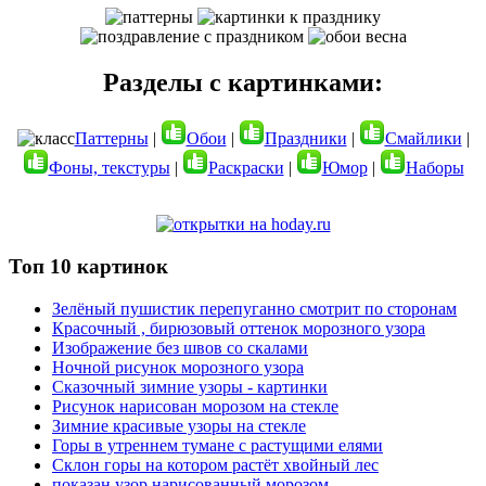
Разделы с картинками:
Паттерны
|
Обои
|
Праздники
|
Смайлики
|
Фоны, текстуры
|
Раскраски
|
Юмор
|
Наборы
Топ 10 картинок
Зелёный пушистик перепуганно смотрит по сторонам
Красочный , бирюзовый оттенок морозного узора
Изображение без швов со скалами
Ночной рисунок морозного узора
Сказочный зимние узоры - картинки
Рисунок нарисован морозом на стекле
Зимние красивые узоры на стекле
Горы в утреннем тумане с растущими елями
Склон горы на котором растёт хвойный лес
показан узор нарисованный морозом