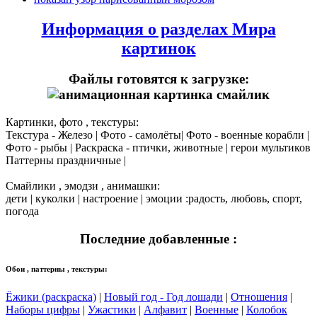
Информация о разделах Мира
картинок
Файлы готовятся к загрузке:
Картинки, фото , текстуры:
Текстура - Железо | Фото - самолёты| Фото - военные корабли |
Фото - рыбы | Раскраска - птички, животные | герои мультиков
Паттерны праздничные |
Смайлики , эмодзи , анимашки:
дети | куколки | настроение | эмоции :радость, любовь, спорт,
погода
Последние добавленные :
Обои , паттерны , текстуры:
Ёжики (раскраска)
|
Новый год - Год лошади
|
Отношения
|
Наборы цифры
|
Ужастики
|
Алфавит
|
Военные
|
Колобок