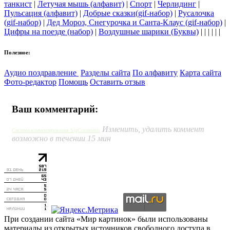
танкист
|
Летучая мышь (алфавит)
|
Спорт
|
Черлидинг
|
Пульсация (алфавит)
|
Добрые сказки(gif-набор)
|
Русалочка
(gif-набор)
|
Дед Мороз, Снегурочка и Санта-Клаус (gif-набор)
|
Цифры на поезде (набор)
|
Воздушные шарики (Буквы)
| | | | | |
Полезное:
Аудио поздравление
Разделы сайта
По алфавиту
Карта сайта
Фото-редактор
Помощь
Оставить отзыв
Ваш комментарий:
Изменить, удалить коммент
Система комментирования SigComments
возможно в течении 15 мин
При создании сайта «Мир картинок» были использованы
материалы из открытых источников свободного доступа в