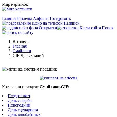
Мир картинок
Главная
Разделы
Алфавит
Поздравить
Надписи
Открытки
Карта сайта
Поиск
Вы здесь:
Главная
Смайлики
GIF-День Знаний
Категории в разделе
Смайлики-GIF:
Поздравляет
День свадьбы
Новогодний
День сценариста
День влюблённых