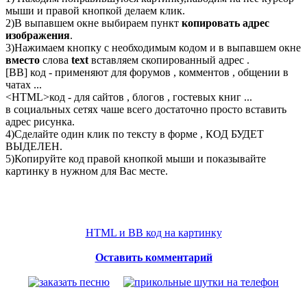
мыши и правой кнопкой делаем клик.
2)В выпавшем окне выбираем пункт
копировать адрес
изображения
.
3)Нажимаем кнопку с необходимым кодом и в выпавшем окне
вместо
слова
text
вставляем скопированный адрес .
[BB] код - применяют для форумов , комментов , общении в
чатах ...
<
HTML
>код - для сайтов , блогов , гостевых книг ...
в социальных сетях чаше всего достаточно просто вставить
адрес рисунка.
4)Сделайте один клик по тексту в форме , КОД БУДЕТ
ВЫДЕЛЕН.
5)Копируйте код правой кнопкой мыши и показывайте
картинку в нужном для Вас месте.
HTML и BB код на картинку
Оставить комментарий