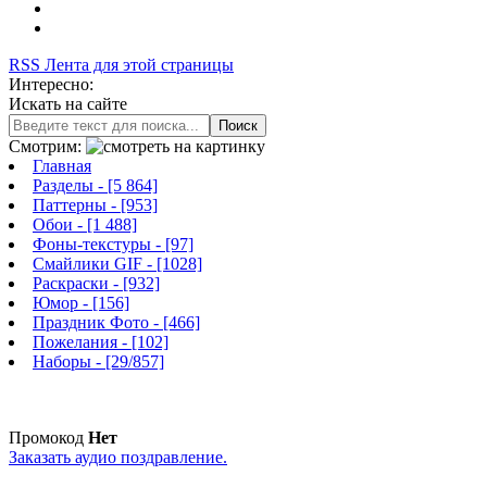
RSS Лента для этой страницы
Интересно:
Искать на сайте
Поиск
Смотрим:
Главная
Разделы
- [5 864]
Паттерны
- [953]
Обои
- [1 488]
Фоны-текстуры
- [97]
Смайлики GIF
- [1028]
Раскраски
- [932]
Юмор
- [156]
Праздник Фото
- [466]
Пожелания
- [102]
Наборы
- [29/857]
Промокод
Нет
Заказать аудио поздравление.