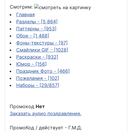
Смотрим:
Главная
Разделы
- [5 864]
Паттерны
- [953]
Обои
- [1 488]
Фоны-текстуры
- [97]
Смайлики GIF
- [1028]
Раскраски
- [932]
Юмор
- [156]
Праздник Фото
- [466]
Пожелания
- [102]
Наборы
- [29/857]
Промокод
Нет
Заказать аудио поздравление.
ПромоКод / действует - Г.М.Д.