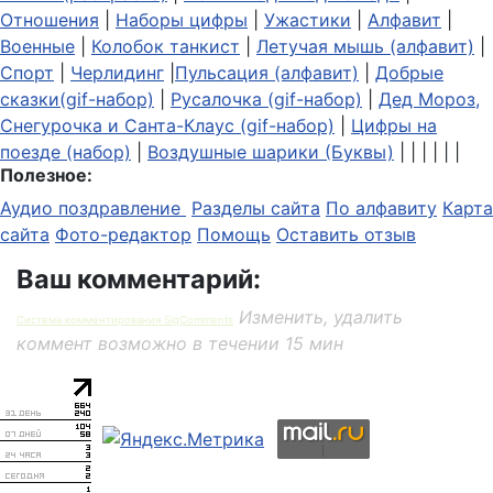
Отношения
|
Наборы цифры
|
Ужастики
|
Алфавит
|
Военные
|
Колобок танкист
|
Летучая мышь (алфавит)
|
Спорт
|
Черлидинг
|
Пульсация (алфавит)
|
Добрые
сказки(gif-набор)
|
Русалочка (gif-набор)
|
Дед Мороз,
Снегурочка и Санта-Клаус (gif-набор)
|
Цифры на
поезде (набор)
|
Воздушные шарики (Буквы)
| | | | | |
Полезное:
Аудио поздравление
Разделы сайта
По алфавиту
Карта
сайта
Фото-редактор
Помощь
Оставить отзыв
Ваш комментарий:
Изменить, удалить
Система комментирования SigComments
коммент возможно в течении 15 мин