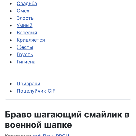
Свадьба
Смех
Злость
Умный
Весёлый
Кривляется
Жесты
Грусть
Гигиена
Призраки
Поцелуйчик GIF
Браво шагающий смайлик в
военной шапке
Информация о материале