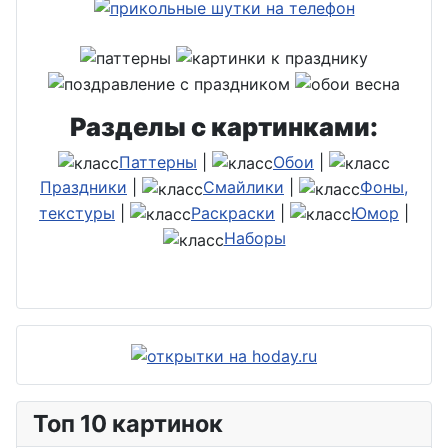
Разделы с картинками:
Паттерны
|
Обои
|
Праздники
|
Смайлики
|
Фоны,
текстуры
|
Раскраски
|
Юмор
|
Наборы
Топ 10 картинок