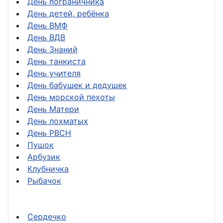
День пограничника
День детей, ребёнка
День ВМФ
День ВДВ
День Знаний
День танкиста
День учителя
День бабушек и дедушек
День морской пехоты
День Матери
День лохматых
День РВСН
Пушок
Арбузик
Клубничка
Рыбачок
Сердечко