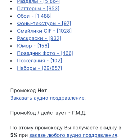
Разделы
- [5 864]
Паттерны
- [953]
Обои
- [1 488]
Фоны-текстуры
- [97]
Смайлики GIF
- [1028]
Раскраски
- [932]
Юмор
- [156]
Праздник Фото
- [466]
Пожелания
- [102]
Наборы
- [29/857]
Промокод
Нет
Заказать аудио поздравление.
ПромоКод / действует - Г.М.Д.
По этому промокоду Вы получаете скидку в
5%
при
заказе любого аудио поздравления
.