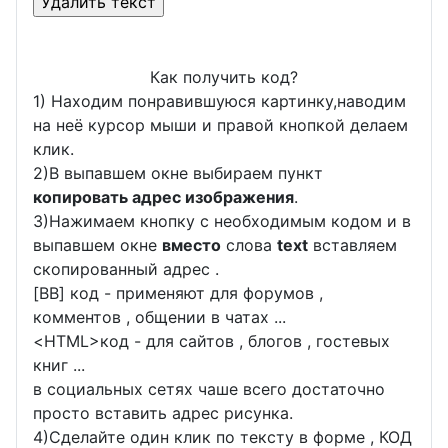
Как получить код?
1) Находим понравившуюся картинку,наводим
на неё курсор мыши и правой кнопкой делаем
клик.
2)В выпавшем окне выбираем пункт
копировать адрес изображения
.
3)Нажимаем кнопку с необходимым кодом и в
выпавшем окне
вместо
слова
text
вставляем
скопированный адрес .
[BB] код - применяют для форумов ,
комментов , общении в чатах ...
<
HTML
>код - для сайтов , блогов , гостевых
книг ...
в социальных сетях чаше всего достаточно
просто вставить адрес рисунка.
4)Сделайте один клик по тексту в форме , КОД