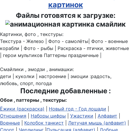
картинок
Файлы готовятся к загрузке:
Картинки, фото , текстуры:
Текстура - Железо | Фото - самолёты| Фото - военные
корабли | Фото - рыбы | Раскраска - птички, животные
| герои мультиков Паттерны праздничные |
Смайлики , эмодзи , анимашки:
дети | куколки | настроение | эмоции :радость,
любовь, спорт, погода
Последние добавленные :
Обои , паттерны , текстуры:
Ёжики (раскраска)
|
Новый год - Год лошади
|
Отношения
|
Наборы цифры
|
Ужастики
|
Алфавит
|
Военные
|
Колобок танкист
|
Летучая мышь (алфавит)
|
Спорт
|
Черлидинг
|
Пульсация (алфавит)
|
Добрые