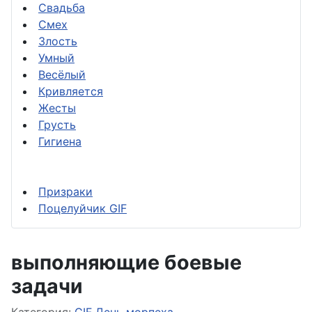
Свадьба
Смех
Злость
Умный
Весёлый
Кривляется
Жесты
Грусть
Гигиена
Призраки
Поцелуйчик GIF
выполняющие боевые
задачи
Информация о материале