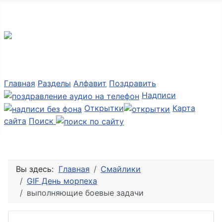
Мир картинок
Главная
Разделы
Алфавит
Поздравить
Надписи
Открытки
Карта
сайта
Поиск
Вы здесь:
Главная
Смайлики
GIF День морпеха
выполняющие боевые задачи