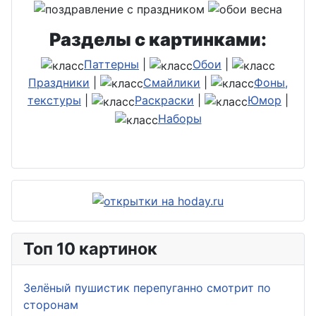
Разделы с картинками:
Паттерны
|
Обои
|
Праздники
|
Смайлики
|
Фоны,
текстуры
|
Раскраски
|
Юмор
|
Наборы
Топ 10 картинок
Зелёный пушистик перепуганно смотрит по
сторонам