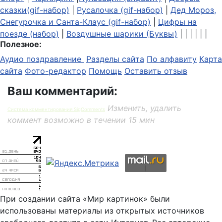
сказки(gif-набор)
|
Русалочка (gif-набор)
|
Дед Мороз,
Снегурочка и Санта-Клаус (gif-набор)
|
Цифры на
поезде (набор)
|
Воздушные шарики (Буквы)
| | | | | |
Полезное:
Аудио поздравление
Разделы сайта
По алфавиту
Карта
сайта
Фото-редактор
Помощь
Оставить отзыв
Ваш комментарий:
Изменить, удалить
Система комментирования SigComments
коммент возможно в течении 15 мин
При создании сайта «Мир картинок» были
использованы материалы из открытых источников