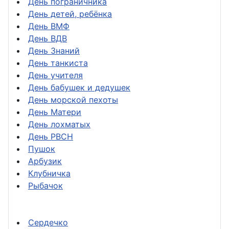
День пограничника
День детей, ребёнка
День ВМФ
День ВДВ
День Знаний
День танкиста
День учителя
День бабушек и дедушек
День морской пехоты
День Матери
День лохматых
День РВСН
Пушок
Арбузик
Клубничка
Рыбачок
Сердечко