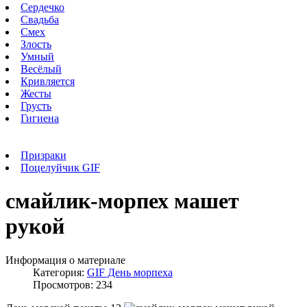
Сердечко
Свадьба
Смех
Злость
Умный
Весёлый
Кривляется
Жесты
Грусть
Гигиена
Призраки
Поцелуйчик GIF
смайлик-морпех машет
рукой
Информация о материале
Категория:
GIF День морпеха
Просмотров: 234