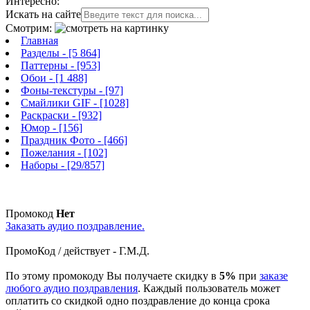
Интересно:
Искать на сайте
Смотрим:
Главная
Разделы
- [5 864]
Паттерны
- [953]
Обои
- [1 488]
Фоны-текстуры
- [97]
Смайлики GIF
- [1028]
Раскраски
- [932]
Юмор
- [156]
Праздник Фото
- [466]
Пожелания
- [102]
Наборы
- [29/857]
Промокод
Нет
Заказать аудио поздравление.
ПромоКод / действует - Г.М.Д.
По этому промокоду Вы получаете скидку в
5%
при
заказе
любого аудио поздравления
. Каждый пользователь может
оплатить со скидкой одно поздравление до конца срока