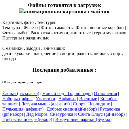
Файлы готовятся к загрузке:
Картинки, фото , текстуры:
Текстура - Железо | Фото - самолёты| Фото - военные корабли |
Фото - рыбы | Раскраска - птички, животные | герои мультиков
Паттерны праздничные |
Смайлики , эмодзи , анимашки:
дети | куколки | настроение | эмоции :радость, любовь, спорт,
погода
Последние добавленные :
Обои , паттерны , текстуры:
Ёжики (раскраска)
|
Новый год - Год лошади
|
Отношения
|
Наборы цифры
|
Ужастики
|
Алфавит
|
Военные
|
Колобок
танкист
|
Летучая мышь (алфавит)
|
Спорт
|
Черлидинг
|
Пульсация (алфавит)
|
Добрые сказки(gif-набор)
|
Русалочка
(gif-набор)
|
Дед Мороз, Снегурочка и Санта-Клаус (gif-набор)
|
Цифры на поезде (набор)
|
Воздушные шарики (Буквы)
| | | | | |