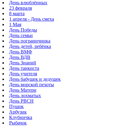
День влюблённых
23 февраля
8 марта
1 апреля - День смеха
1 Мая
День Победы
День семьи
День пограничника
День детей, ребёнка
День ВМФ
День ВДВ
День Знаний
День танкиста
День учителя
День бабушек и дедушек
День морской пехоты
День Матери
День лохматых
День РВСН
Пушок
Арбузик
Клубничка
Рыбачок