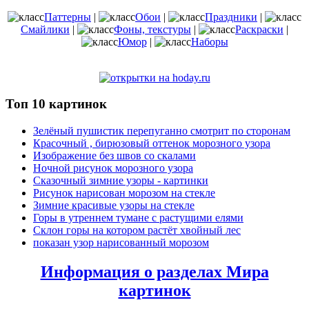
Паттерны
|
Обои
|
Праздники
|
Смайлики
|
Фоны, текстуры
|
Раскраски
|
Юмор
|
Наборы
Топ 10 картинок
Зелёный пушистик перепуганно смотрит по сторонам
Красочный , бирюзовый оттенок морозного узора
Изображение без швов со скалами
Ночной рисунок морозного узора
Сказочный зимние узоры - картинки
Рисунок нарисован морозом на стекле
Зимние красивые узоры на стекле
Горы в утреннем тумане с растущими елями
Склон горы на котором растёт хвойный лес
показан узор нарисованный морозом
Информация о разделах Мира
картинок