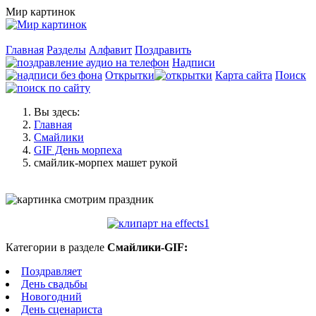
Мир картинок
Главная
Разделы
Алфавит
Поздравить
Надписи
Открытки
Карта сайта
Поиск
Вы здесь:
Главная
Смайлики
GIF День морпеха
смайлик-морпех машет рукой
Категории в разделе
Смайлики-GIF:
Поздравляет
День свадьбы
Новогодний
День сценариста