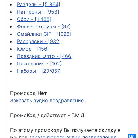
Разделы
- [5 864]
Паттерны
- [953]
Обои
- [1 488]
Фоны-текстуры
- [97]
Смайлики GIF
- [1028]
Раскраски
- [932]
Юмор
- [156]
Праздник Фото
- [466]
Пожелания
- [102]
Наборы
- [29/857]
Промокод
Нет
Заказать аудио поздравление.
ПромоКод / действует - Г.М.Д.
По этому промокоду Вы получаете скидку в
5%
при
заказе любого аудио поздравления
.