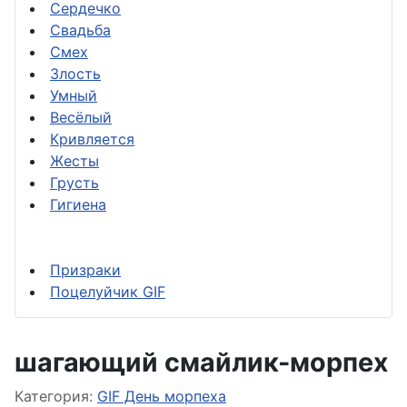
Сердечко
Свадьба
Смех
Злость
Умный
Весёлый
Кривляется
Жесты
Грусть
Гигиена
Призраки
Поцелуйчик GIF
шагающий смайлик-морпех
Информация о материале
Категория:
GIF День морпеха