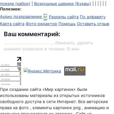
поезде (набор)
|
Воздушные шарики (Буквы)
| | | | | |
Полезное:
Аудио поздравление
Разделы сайта
По алфавиту
Карта сайта
Фото-редактор
Помощь
Оставить отзыв
Ваш комментарий:
Изменить, удалить
Система комментирования SigComments
коммент возможно в течении 15 мин
При создании сайта «Мир картинок» были
использованы материалы из открытых источников
свободного доступа в сети Интернет. Все авторские
права на фото , элементы картинок png , анимацию и
открытки принадлежат их авторам . Сайт не