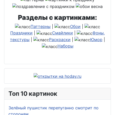
Разделы с картинками:
Паттерны
|
Обои
|
Праздники
|
Смайлики
|
Фоны,
текстуры
|
Раскраски
|
Юмор
|
Наборы
Топ 10 картинок
Зелёный пушистик перепуганно смотрит по
сторонам