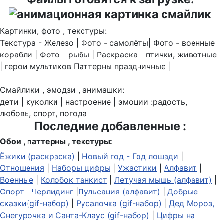
Картинки, фото , текстуры:
Текстура - Железо | Фото - самолёты| Фото - военные
корабли | Фото - рыбы | Раскраска - птички, животные
| герои мультиков Паттерны праздничные |
Смайлики , эмодзи , анимашки:
дети | куколки | настроение | эмоции :радость,
любовь, спорт, погода
Последние добавленные :
Обои , паттерны , текстуры:
Ёжики (раскраска)
|
Новый год - Год лошади
|
Отношения
|
Наборы цифры
|
Ужастики
|
Алфавит
|
Военные
|
Колобок танкист
|
Летучая мышь (алфавит)
|
Спорт
|
Черлидинг
|
Пульсация (алфавит)
|
Добрые
сказки(gif-набор)
|
Русалочка (gif-набор)
|
Дед Мороз,
Снегурочка и Санта-Клаус (gif-набор)
|
Цифры на