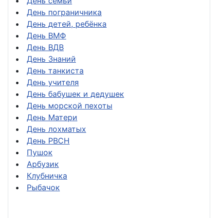
День семьи
День пограничника
День детей, ребёнка
День ВМФ
День ВДВ
День Знаний
День танкиста
День учителя
День бабушек и дедушек
День морской пехоты
День Матери
День лохматых
День РВСН
Пушок
Арбузик
Клубничка
Рыбачок