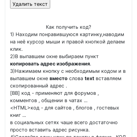
Как получить код?
1) Находим понравившуюся картинку,наводим
на неё курсор мыши и правой кнопкой делаем
клик.
2)В выпавшем окне выбираем пункт
копировать адрес изображения
.
3)Нажимаем кнопку с необходимым кодом и в
выпавшем окне
вместо
слова
text
вставляем
скопированный адрес .
[BB] код - применяют для форумов ,
комментов , общении в чатах ...
<
HTML
>код - для сайтов , блогов , гостевых
книг ...
в социальных сетях чаше всего достаточно
просто вставить адрес рисунка.
4)Сделайте один клик по тексту в форме , КОД