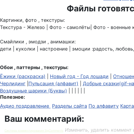
Файлы готовятс
Картинки, фото , текстуры:
Текстура - Железо | Фото - самолёты| Фото - военные 
Смайлики , эмодзи , анимашки:
дети | куколки | настроение | эмоции :радость, любовь,
Обои , паттерны , текстуры:
Ёжики (раскраска)
|
Новый год - Год лошади
|
Отношен
Черлидинг
|
Пульсация (алфавит)
|
Добрые сказки(gif-н
Воздушные шарики (Буквы)
| | | | | |
Полезное:
Аудио поздравление
Разделы сайта
По алфавиту
Карта
Ваш комментарий:
Изменить, удалить коммент 
Система комментирования SigComments