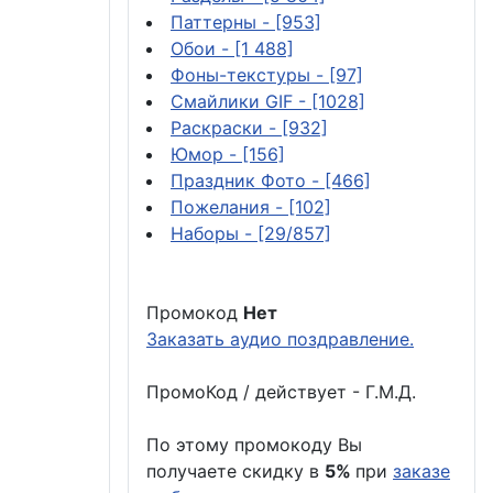
Паттерны
- [953]
Обои
- [1 488]
Фоны-текстуры
- [97]
Смайлики GIF
- [1028]
Раскраски
- [932]
Юмор
- [156]
Праздник Фото
- [466]
Пожелания
- [102]
Наборы
- [29/857]
Промокод
Нет
Заказать аудио поздравление.
ПромоКод / действует - Г.М.Д.
По этому промокоду Вы
получаете скидку в
5%
при
заказе