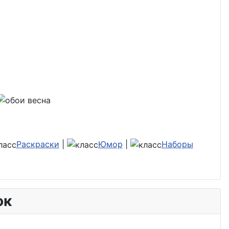
Раскраски
|
Юмор
|
Наборы
ок