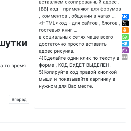
вставляем скопированный адрес .
[BB] код - применяют для форумов
, комментов , общении в чатах ...
<
HTML
>код - для сайтов , блогов ,
гостевых книг ...
в социальных сетях чаше всего
 шутки
достаточно просто вставить
адрес рисунка.
4)Сделайте один клик по тексту в
форме , КОД БУДЕТ ВЫДЕЛЕН.
на то время
5)Копируйте код правой кнопкой
мыши и показывайте картинку в
нужном для Вас месте.
Следующий материал: с названием зодиака «Стрелец»
Вперед