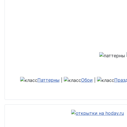
Паттерны
|
Обои
|
Праз