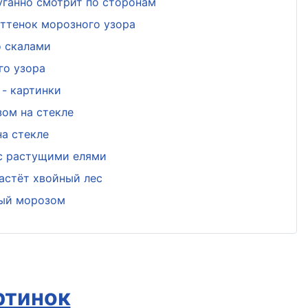
уганно смотрит по сторонам
ттенок морозного узора
о скалами
го узора
- картинки
ом на стекле
а стекле
 с растущими елями
астёт хвойный лес
ный морозом
ртинок