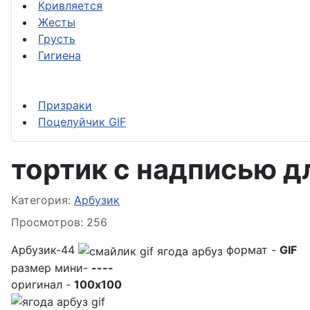
Кривляется
Жесты
Грусть
Гигиена
Призраки
Поцелуйчик GIF
тортик с надписью д
Информация о материале
Категория:
Арбузик
Просмотров: 256
Арбузик-44
формат -
GIF
размер мини-
----
оригинал -
100x100