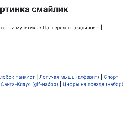
| герои мультиков Паттерны праздничные |
лобок танкист
|
Летучая мышь (алфавит)
|
Спорт
|
Санта-Клаус (gif-набор)
|
Цифры на поезде (набор)
|