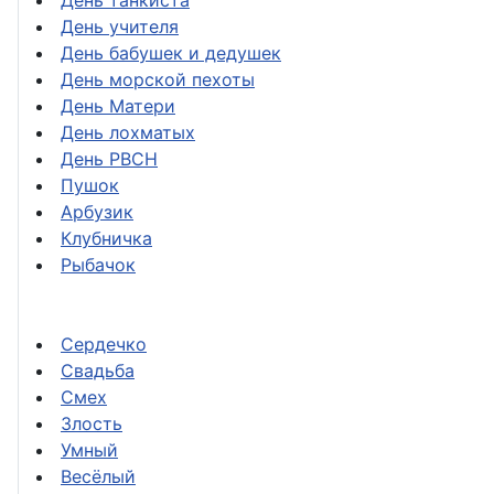
День танкиста
День учителя
День бабушек и дедушек
День морской пехоты
День Матери
День лохматых
День РВСН
Пушок
Арбузик
Клубничка
Рыбачок
Сердечко
Свадьба
Смех
Злость
Умный
Весёлый