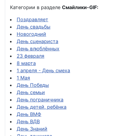
Категории в разделе
Смайлики-GIF:
Поздравляет
День свадьбы
Новогодний
День сценариста
День влюблённых
23 февраля
8 марта
1 апреля - День смеха
1 Мая
День Победы
День семьи
День пограничника
День детей, ребёнка
День ВМФ
День ВДВ
День Знаний