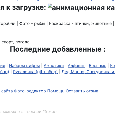
я к загрузке:
корабли | Фото - рыбы | Раскраска - птички, животные 
 спорт, погода
Последние добавленные :
ия
|
Наборы цифры
|
Ужастики
|
Алфавит
|
Военные
|
Ко
абор)
|
Русалочка (gif-набор)
|
Дед Мороз, Снегурочка и 
 сайта
Фото-редактор
Помощь
Оставить отзыв
возможно в течении 15 мин