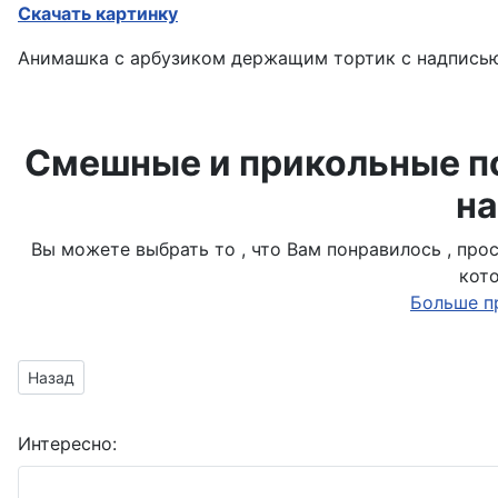
Скачать картинку
Анимашка с арбузиком держащим тортик с надписью
Смешные и прикольные по
на
Вы можете выбрать то , что Вам понравилось , пр
кот
Больше п
Предыдущий материал: наколдовал себе подарок
Назад
Интересно: