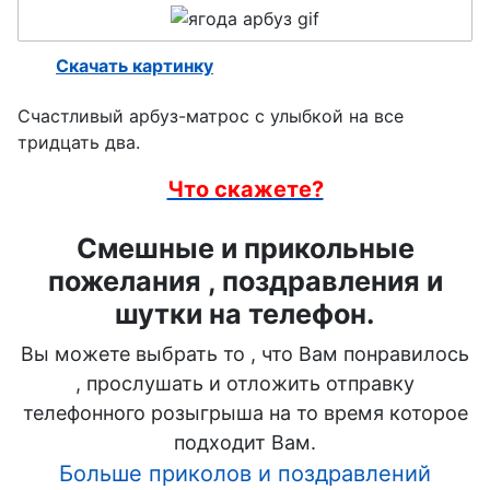
ребёнка
Скачать картинку
День ВМФ
День ВДВ
Счастливый арбуз-матрос с улыбкой на все
тридцать два.
День
Знаний
Что скажете?
День
Смешные и прикольные
танкиста
пожелания , поздравления и
День
шутки на телефон.
учителя
Вы можете выбрать то , что Вам понравилось
День
, прослушать и отложить отправку
бабушек и
телефонного розыгрыша на то время которое
дедушек
подходит Вам.
Больше приколов и поздравлений
День