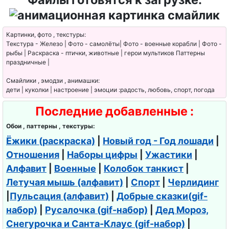
Картинки, фото , текстуры:
Текстура - Железо | Фото - самолёты| Фото - военные корабли | Фото -
рыбы | Раскраска - птички, животные | герои мультиков Паттерны
праздничные |
Смайлики , эмодзи , анимашки:
дети | куколки | настроение | эмоции :радость, любовь, спорт, погода
Последние добавленные :
Обои , паттерны , текстуры:
Ёжики (раскраска)
|
Новый год - Год лошади
|
Отношения
|
Наборы цифры
|
Ужастики
|
Алфавит
|
Военные
|
Колобок танкист
|
Летучая мышь (алфавит)
|
Спорт
|
Черлидинг
|
Пульсация (алфавит)
|
Добрые сказки(gif-
набор)
|
Русалочка (gif-набор)
|
Дед Мороз,
Снегурочка и Санта-Клаус (gif-набор)
|