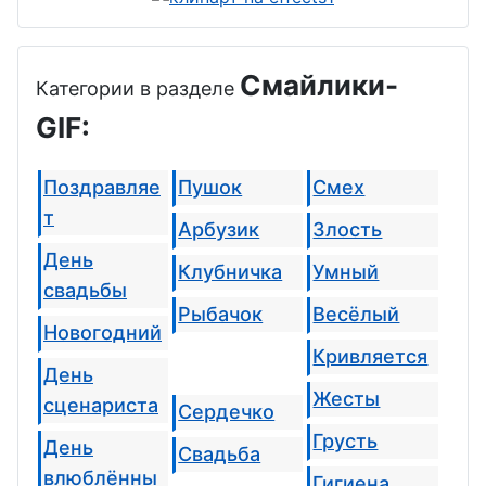
Смайлики-
Категории в разделе
GIF:
Поздравляе
Пушок
Смех
т
Арбузик
Злость
День
Клубничка
Умный
свадьбы
Рыбачок
Весёлый
Новогодний
Кривляется
День
Жесты
сценариста
Сердечко
Грусть
День
Свадьба
влюблённы
Гигиена