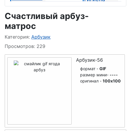
х
Счастливый арбуз-
23 февраля
матрос
Призраки
8 марта
Информация о материале
Категория:
Арбузик
Поцелуйчик
1 апреля -
GIF
Просмотров: 229
День смеха
1 Мая
Арбузик-56
формат -
GIF
День
размер мини-
----
Победы
оригинал -
100x100
День семьи
День
погранични
ка
День детей,