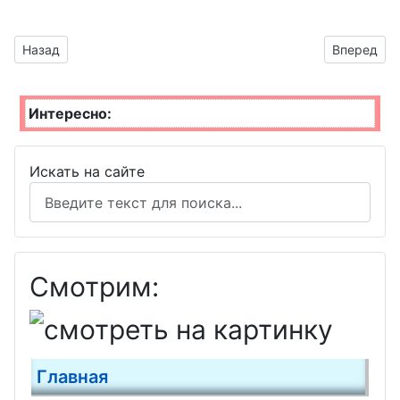
морской
пехоты
Предыдущий материал: Арбузик дарит сердечко
Следующий
Назад
Вперед
День
Матери
Интересно:
День
лохматых
Искать на сайте
День РВСН
Смотрим:
Главная