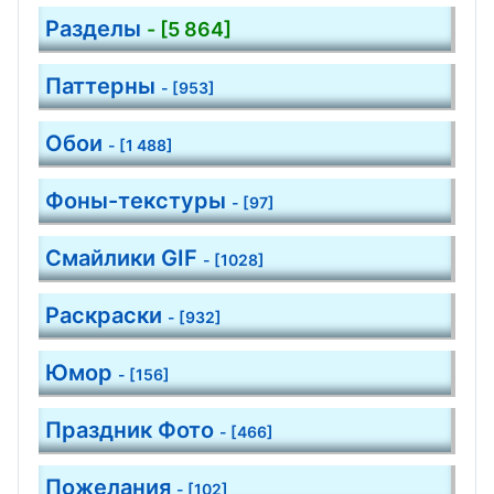
Разделы
- [5 864]
Паттерны
- [953]
Обои
- [1 488]
Фоны-текстуры
- [97]
Смайлики GIF
- [1028]
Раскраски
- [932]
Юмор
- [156]
Праздник Фото
- [466]
Пожелания
- [102]