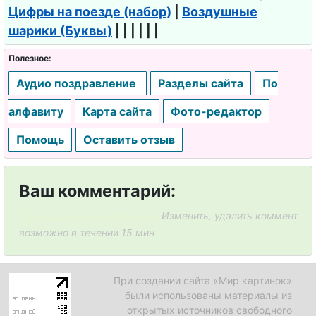
Цифры на поезде (набор)
|
Воздушные
шарики (Буквы)
| | | | | |
Полезное:
Аудио поздравление
Разделы сайта
По
алфавиту
Карта сайта
Фото-редактор
Помощь
Оставить отзыв
Ваш комментарий:
Изменить, удалить коммент
Система комментирования SigComments
возможно в течении 15 мин
При создании сайта «Мир картинок»
были использованы материалы из
открытых источников свободного