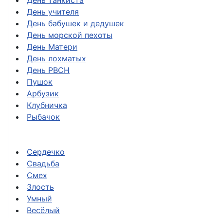
День танкиста
День учителя
День бабушек и дедушек
День морской пехоты
День Матери
День лохматых
День РВСН
Пушок
Арбузик
Клубничка
Рыбачок
Сердечко
Свадьба
Смех
Злость
Умный
Весёлый