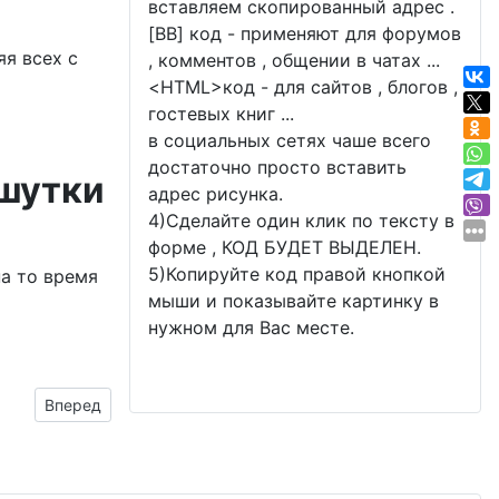
вставляем скопированный адрес .
[BB] код - применяют для форумов
я всех с
, комментов , общении в чатах ...
<
HTML
>код - для сайтов , блогов ,
гостевых книг ...
в социальных сетях чаше всего
достаточно просто вставить
 шутки
адрес рисунка.
4)Сделайте один клик по тексту в
форме , КОД БУДЕТ ВЫДЕЛЕН.
5)Копируйте код правой кнопкой
на то время
мыши и показывайте картинку в
нужном для Вас месте.
Следующий материал: Маша и Миша пограничники
Вперед