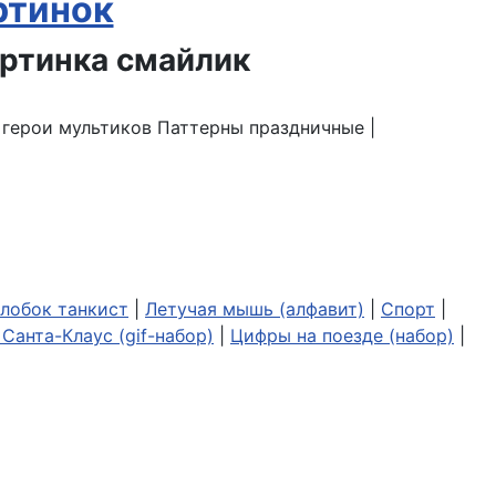
ртинок
| герои мультиков Паттерны праздничные |
лобок танкист
|
Летучая мышь (алфавит)
|
Спорт
|
Санта-Клаус (gif-набор)
|
Цифры на поезде (набор)
|