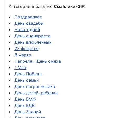
Категории в разделе
Смайлики-GIF:
Поздравляет
День свадьбы
Новогодний
День сценариста
День влюблённых
23 февраля
8 марта
1 апреля - День смеха
1 Мая
День Победы
День семьи
День пограничника
День детей, ребёнка
День ВМФ
День ВДВ
День Знаний