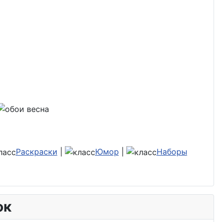
Раскраски
|
Юмор
|
Наборы
ок