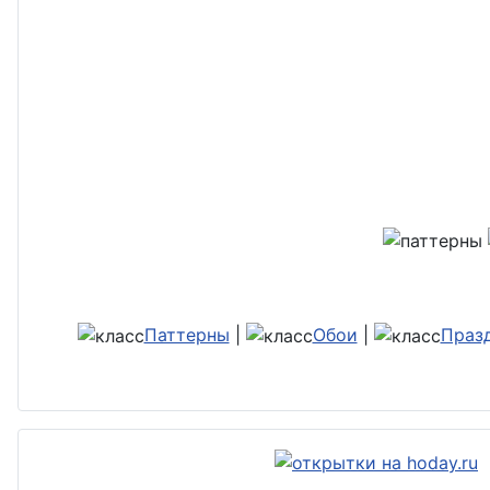
Паттерны
|
Обои
|
Праз