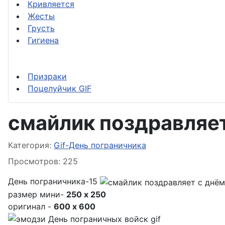
Кривляется
Жесты
Грусть
Гигиена
Призраки
Поцелуйчик GIF
смайлик поздравляе
Информация о материале
Категория:
Gif-День пограничника
Просмотров: 225
День пограничника-15
размер мини-
250 x 250
оригинал -
600 x 600