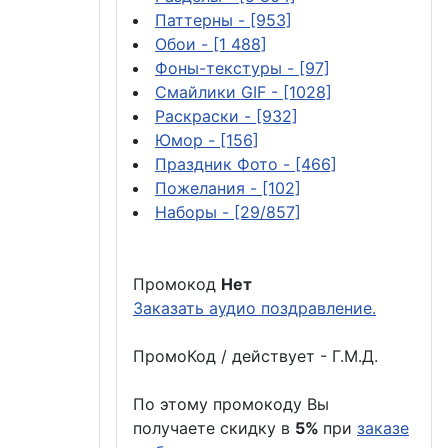
Паттерны
- [953]
Обои
- [1 488]
Фоны-текстуры
- [97]
Смайлики GIF
- [1028]
Раскраски
- [932]
Юмор
- [156]
Праздник Фото
- [466]
Пожелания
- [102]
Наборы
- [29/857]
Промокод
Нет
Заказать аудио поздравление.
ПромоКод / действует - Г.М.Д.
По этому промокоду Вы
получаете скидку в
5%
при
заказе