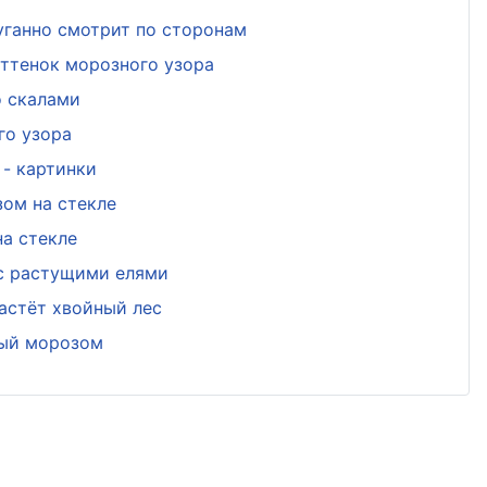
уганно смотрит по сторонам
ттенок морозного узора
о скалами
го узора
- картинки
ом на стекле
а стекле
 с растущими елями
астёт хвойный лес
ный морозом