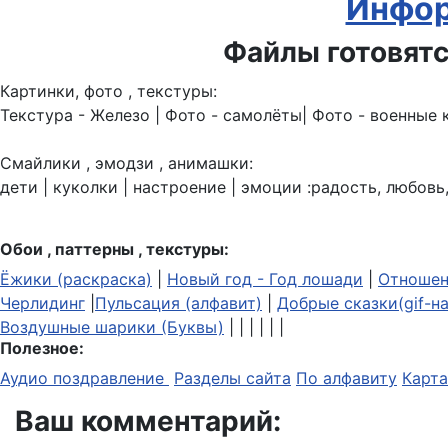
Инфор
Файлы готовятс
Картинки, фото , текстуры:
Текстура - Железо | Фото - самолёты| Фото - военные 
Смайлики , эмодзи , анимашки:
дети | куколки | настроение | эмоции :радость, любовь,
Обои , паттерны , текстуры:
Ёжики (раскраска)
|
Новый год - Год лошади
|
Отношен
Черлидинг
|
Пульсация (алфавит)
|
Добрые сказки(gif-н
Воздушные шарики (Буквы)
| | | | | |
Полезное:
Аудио поздравление
Разделы сайта
По алфавиту
Карта
Ваш комментарий: