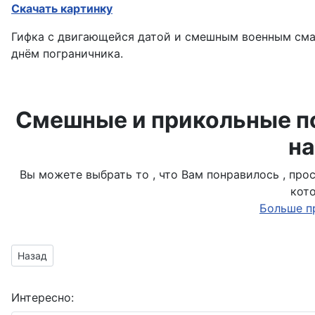
Скачать картинку
Гифка с двигающейся датой и смешным военным смай
днём пограничника.
Смешные и прикольные по
на
Вы можете выбрать то , что Вам понравилось , пр
кот
Больше п
Предыдущий материал: смайлик в зелёном берете
Назад
Интересно: