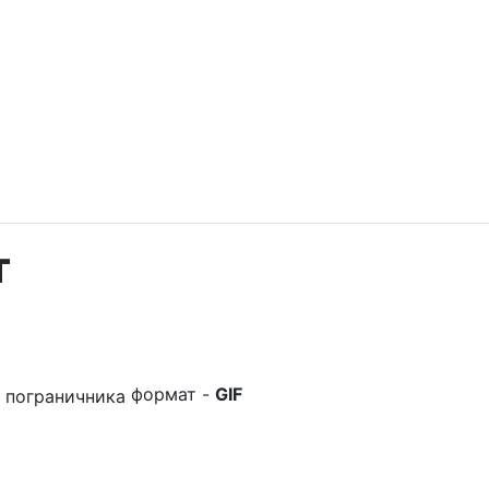
т
формат -
GIF