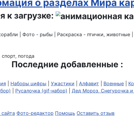
мация о разделах Мира ка
я к загрузке:
корабли | Фото - рыбы | Раскраска - птички, животные 
 спорт, погода
Последние добавленные :
ия
|
Наборы цифры
|
Ужастики
|
Алфавит
|
Военные
|
Ко
абор)
|
Русалочка (gif-набор)
|
Дед Мороз, Снегурочка и 
 сайта
Фото-редактор
Помощь
Оставить отзыв