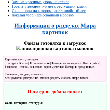
Зимние красивые узоры на стекле
Горы в утреннем тумане с растущими елями
Склон горы на котором растёт хвойный лес
показан узор нарисованный морозом
Информация о разделах Мира
картинок
Файлы готовятся к загрузке:
Картинки, фото , текстуры:
Текстура - Железо | Фото - самолёты| Фото - военные корабли | Фото - рыбы |
Раскраска - птички, животные | герои мультиков Паттерны праздничные |
Смайлики , эмодзи , анимашки:
дети | куколки | настроение | эмоции :радость, любовь, спорт, погода
Последние добавленные :
Обои , паттерны , текстуры: