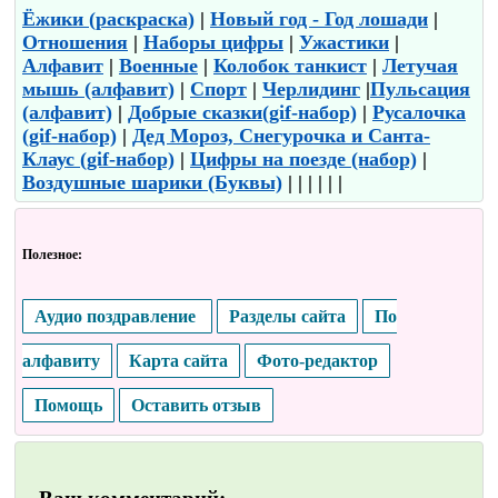
Ёжики (раскраска)
|
Новый год - Год лошади
|
Отношения
|
Наборы цифры
|
Ужастики
|
Алфавит
|
Военные
|
Колобок танкист
|
Летучая
мышь (алфавит)
|
Спорт
|
Черлидинг
|
Пульсация
(алфавит)
|
Добрые сказки(gif-набор)
|
Русалочка
(gif-набор)
|
Дед Мороз, Снегурочка и Санта-
Клаус (gif-набор)
|
Цифры на поезде (набор)
|
Воздушные шарики (Буквы)
| | | | | |
Полезное:
Аудио поздравление
Разделы сайта
По
алфавиту
Карта сайта
Фото-редактор
Помощь
Оставить отзыв