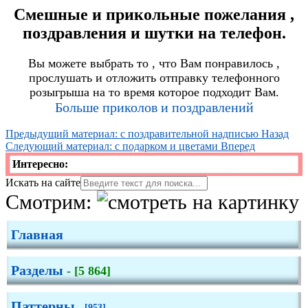
Смешные и прикольные пожелания ,
День Матери
поздравления и шутки на телефон.
День лохматых
Вы можете выбрать то , что Вам понравилось ,
День РВСН
прослушать и отложить отправку телефонного
розыгрыша на то время которое подходит Вам.
Больше приколов и поздравлений
Предыдущий материал: с поздравительной надписью
Назад
Следующий материал: с подарком и цветами
Вперед
Интересно:
Искать на сайте
Смотрим:
Главная
Разделы
- [5 864]
Паттерны
- [953]