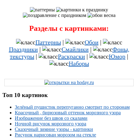
Разделы с картинками:
Паттерны
|
Обои
|
Праздники
|
Смайлики
|
Фоны,
текстуры
|
Раскраски
|
Юмор
|
Наборы
Топ 10 картинок
Зелёный пушистик перепуганно смотрит по сторонам
Красочный , бирюзовый оттенок морозного узора
Изображение без швов со скалами
Ночной рисунок морозного узора
Сказочный зимние узоры - картинки
Рисунок нарисован морозом на стекле