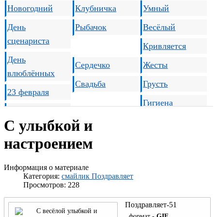
Новогодний
Клубничка
Умный
День
Рыбачок
Весёлый
сценариста
Кривляется
День
Сердечко
Жесты
влюблённых
Свадьба
Грусть
23 февраля
Гигиена
8 марта
С улыбкой и
1 апреля - День
настроением
Призраки
смеха
Поцелуйчик
1 Мая
Информация о материале
GIF
Категория:
смайлик Поздравляет
День Победы
Просмотров: 228
День семьи
Поздравляет-51
формат -
GIF