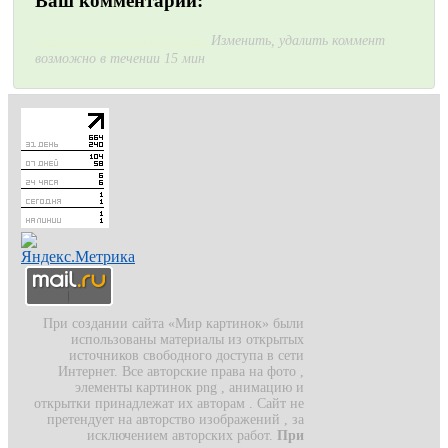
Ваш комментарий:
Изменить, удалить коммент
Система комментирования SigComments
возможно в течении 15 мин
При создании сайта «Мир картинок» были
использованы материалы из открытых
источников свободного доступа в сети
Интернет. Все авторские права на фото ,
элементы картинок png , анимацию и
открытки принадлежат их авторам . Сайт не
претендует на авторство изображений , за
исключением авторских работ.
При