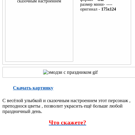
День
размер мини-
----
пограничника
оригинал -
175x124
День детей,
ребёнка
День ВМФ
День ВДВ
День Знаний
День танкиста
Скачать картинку
День учителя
День бабушек и
С весёлой улыбкой и сказочным настроением этот персонаж ,
преподнося цветы , позволит украсить ещё больше любой
дедушек
праздничный день.
День морской
Что скажете?
пехоты