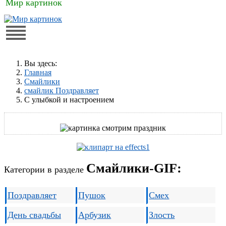
Мир картинок
Вы здесь:
Главная
Смайлики
смайлик Поздравляет
С улыбкой и настроением
Смайлики-GIF:
Категории в разделе
Поздравляет
Пушок
Смех
День свадьбы
Арбузик
Злость