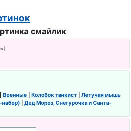
ртинок
е |
|
Военные
|
Колобок танкист
|
Летучая мышь
f-набор)
|
Дед Мороз, Снегурочка и Санта-