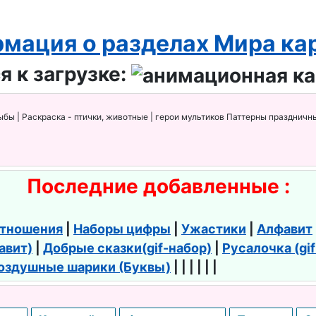
мация о разделах Мира ка
я к загрузке:
ыбы | Раскраска - птички, животные | герои мультиков Паттерны праздничны
Последние добавленные :
тношения
|
Наборы цифры
|
Ужастики
|
Алфавит
авит)
|
Добрые сказки(gif-набор)
|
Русалочка (gi
оздушные шарики (Буквы)
| | | | | |