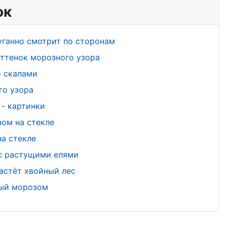
ок
уганно смотрит по сторонам
ттенок морозного узора
о скалами
го узора
- картинки
ом на стекле
а стекле
 с растущими елями
астёт хвойный лес
ный морозом