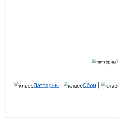
Паттерны
|
Обои
|