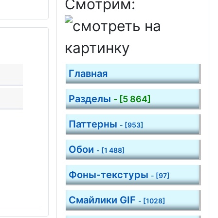
Смотрим:
Главная
Разделы
- [5 864]
Паттерны
- [953]
Обои
- [1 488]
Фоны-текстуры
- [97]
Смайлики GIF
- [1028]