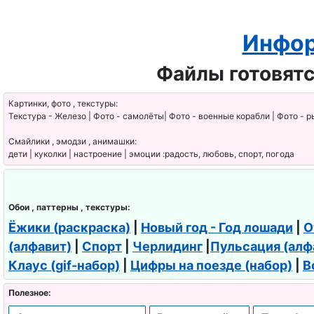
Инфор
Файлы готовятс
Картинки, фото , текстуры:
Текстура - Железо | Фото - самолёты| Фото - военные корабли | Фото - р
Смайлики , эмодзи , анимашки:
дети | куколки | настроение | эмоции :радость, любовь, спорт, погода
Обои , паттерны , текстуры:
Ёжики (раскраска)
|
Новый год - Год лошади
|
О
(алфавит)
|
Спорт
|
Черлидинг
|
Пульсация (алф
Клаус (gif-набор)
|
Цифры на поезде (набор)
|
В
Полезное: