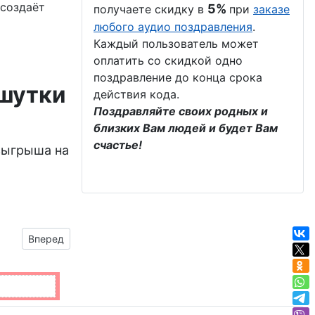
 создаёт
5%
получаете скидку в
при
заказе
любого аудио поздравления
.
Каждый пользователь может
оплатить со скидкой одно
поздравление до конца срока
 шутки
действия кода.
Поздравляйте своих родных и
близких Вам людей и будет Вам
счастье!
зыгрыша на
Следующий материал: очаровательное нижнее бельё
Вперед