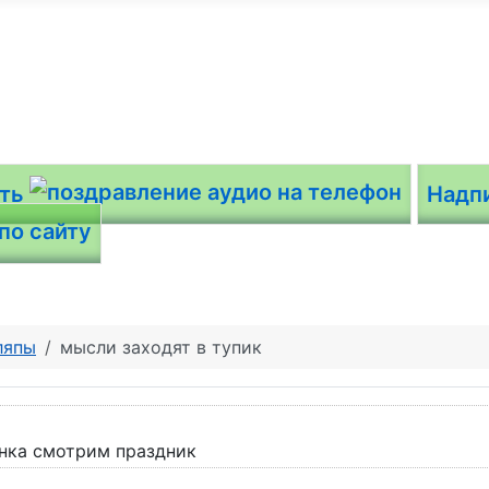
ить
Надп
ляпы
мысли заходят в тупик