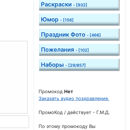
Раскраски
- [932]
Юмор
- [156]
Праздник Фото
- [466]
Пожелания
- [102]
Наборы
- [29/857]
Промокод
Нет
Заказать аудио поздравление.
ПромоКод / действует - Г.М.Д.
По этому промокоду Вы