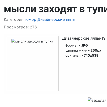
мысли заходят в туп
Информация о материале
Категория:
юмор Дизайнерские ляпы
Просмотров: 276
Дизайнерские ляпы-19
формат -
JPG
ширина мини -
250px
оригинал -
740x538