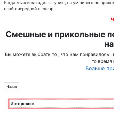
Когда мысли заходят в тупик , на ум ничего не прихо
свой очередной шедевр .
Ч
Смешные и прикольные по
на
Вы можете выбрать то , что Вам понравилось ,
то время 
Больше пр
Предыдущий материал: кого-то разорвало в клочья
Назад
Интересно: