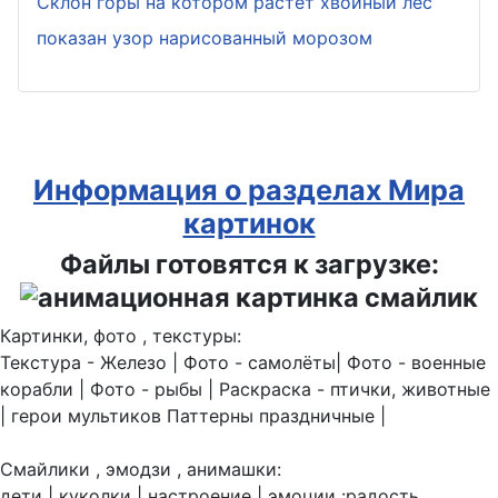
Склон горы на котором растёт хвойный лес
показан узор нарисованный морозом
Информация о разделах Мира
картинок
Файлы готовятся к загрузке:
Картинки, фото , текстуры:
Текстура - Железо | Фото - самолёты| Фото - военные
корабли | Фото - рыбы | Раскраска - птички, животные
| герои мультиков Паттерны праздничные |
Смайлики , эмодзи , анимашки:
дети | куколки | настроение | эмоции :радость,