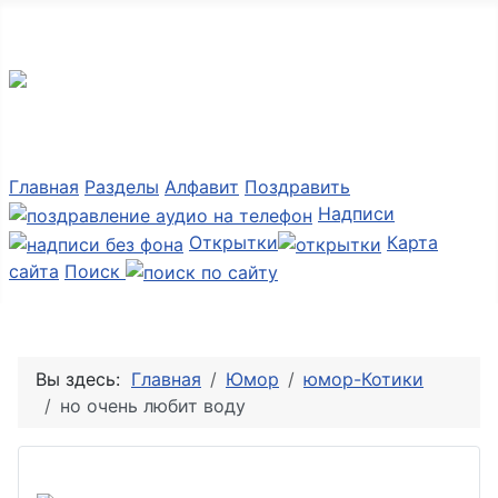
Мир картинок
Главная
Разделы
Алфавит
Поздравить
Надписи
Открытки
Карта
сайта
Поиск
Вы здесь:
Главная
Юмор
юмор-Котики
но очень любит воду