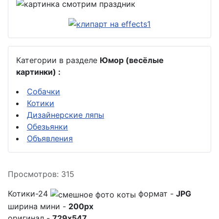
Категории в разделе
Юмор (весёлые
картинки) :
Собачки
Котики
Дизайнерские ляпы
Обезьянки
Объявления
Информация о материале
Просмотров: 315
Котики-24
формат -
JPG
ширина мини -
200px
оригинал -
729x547