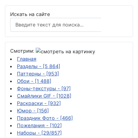
Искать на сайте
Поиск
Смотрим:
Главная
Разделы
- [5 864]
Паттерны
- [953]
Обои
- [1 488]
Фоны-текстуры
- [97]
Смайлики GIF
- [1028]
Раскраски
- [932]
Юмор
- [156]
Праздник Фото
- [466]
Пожелания
- [102]
Наборы
- [29/857]