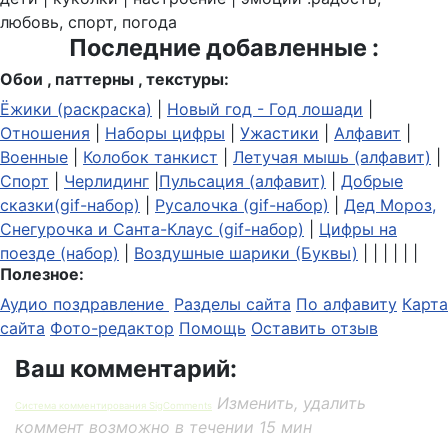
любовь, спорт, погода
Последние добавленные :
Обои , паттерны , текстуры:
Ёжики (раскраска)
|
Новый год - Год лошади
|
Отношения
|
Наборы цифры
|
Ужастики
|
Алфавит
|
Военные
|
Колобок танкист
|
Летучая мышь (алфавит)
|
Спорт
|
Черлидинг
|
Пульсация (алфавит)
|
Добрые
сказки(gif-набор)
|
Русалочка (gif-набор)
|
Дед Мороз,
Снегурочка и Санта-Клаус (gif-набор)
|
Цифры на
поезде (набор)
|
Воздушные шарики (Буквы)
| | | | | |
Полезное:
Аудио поздравление
Разделы сайта
По алфавиту
Карта
сайта
Фото-редактор
Помощь
Оставить отзыв
Ваш комментарий:
Изменить, удалить
Система комментирования SigComments
коммент возможно в течении 15 мин