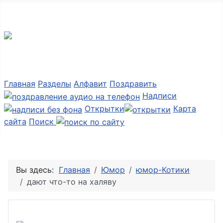
Мир картинок
Главная
Разделы
Алфавит
Поздравить
Надписи
Открытки
Карта
сайта
Поиск
Вы здесь:
Главная
Юмор
юмор-Котики
дают что-то на халяву