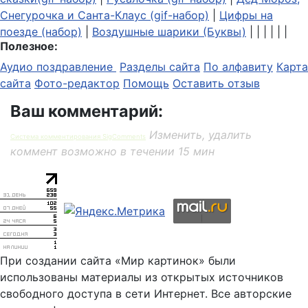
Снегурочка и Санта-Клаус (gif-набор)
|
Цифры на
поезде (набор)
|
Воздушные шарики (Буквы)
| | | | | |
Полезное:
Аудио поздравление
Разделы сайта
По алфавиту
Карта
сайта
Фото-редактор
Помощь
Оставить отзыв
Ваш комментарий:
Изменить, удалить
Система комментирования SigComments
коммент возможно в течении 15 мин
При создании сайта «Мир картинок» были
использованы материалы из открытых источников
свободного доступа в сети Интернет. Все авторские