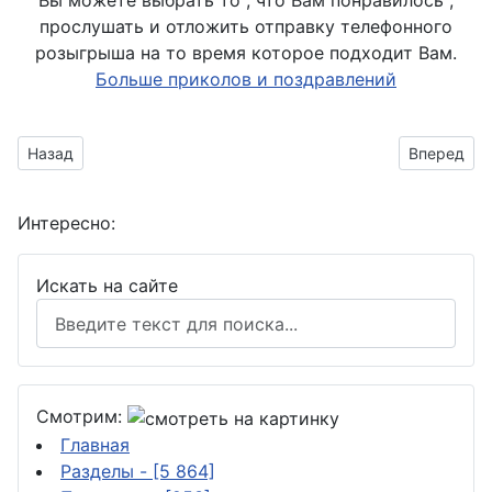
Вы можете выбрать то , что Вам понравилось ,
прослушать и отложить отправку телефонного
розыгрыша на то время которое подходит Вам.
Больше приколов и поздравлений
Предыдущий материал: Столько всего и это всё мне
Следующий 
Назад
Вперед
Интересно:
Искать на сайте
Смотрим:
Главная
Разделы
- [5 864]