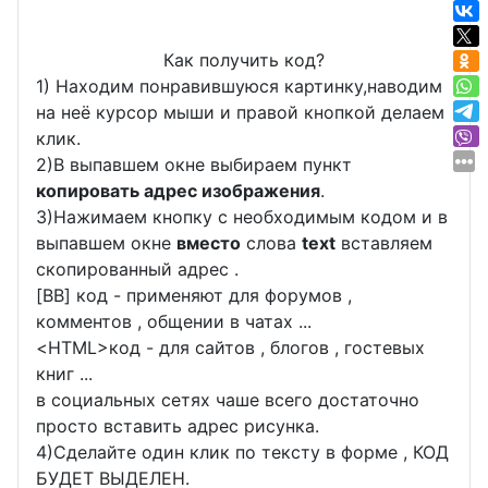
Как получить код?
1) Находим понравившуюся картинку,наводим
на неё курсор мыши и правой кнопкой делаем
клик.
2)В выпавшем окне выбираем пункт
копировать адрес изображения
.
3)Нажимаем кнопку с необходимым кодом и в
выпавшем окне
вместо
слова
text
вставляем
скопированный адрес .
[BB] код - применяют для форумов ,
комментов , общении в чатах ...
<
HTML
>код - для сайтов , блогов , гостевых
книг ...
в социальных сетях чаше всего достаточно
просто вставить адрес рисунка.
4)Сделайте один клик по тексту в форме , КОД
БУДЕТ ВЫДЕЛЕН.