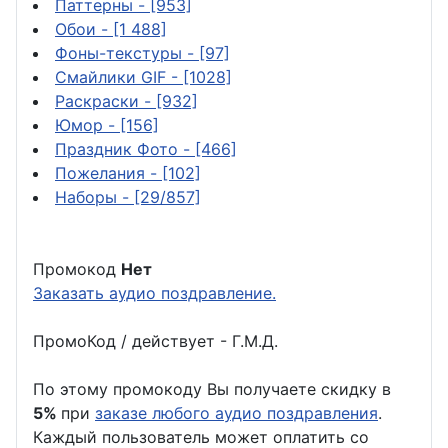
Паттерны
- [953]
Обои
- [1 488]
Фоны-текстуры
- [97]
Смайлики GIF
- [1028]
Раскраски
- [932]
Юмор
- [156]
Праздник Фото
- [466]
Пожелания
- [102]
Наборы
- [29/857]
Промокод
Нет
Заказать аудио поздравление.
ПромоКод / действует - Г.М.Д.
По этому промокоду Вы получаете скидку в
5%
при
заказе любого аудио поздравления
.
Каждый пользователь может оплатить со