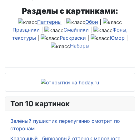
Разделы с картинками:
Паттерны
|
Обои
|
Праздники
|
Смайлики
|
Фоны,
текстуры
|
Раскраски
|
Юмор
|
Наборы
Топ 10 картинок
Зелёный пушистик перепуганно смотрит по
сторонам
Красочный , бирюзовый оттенок морозного