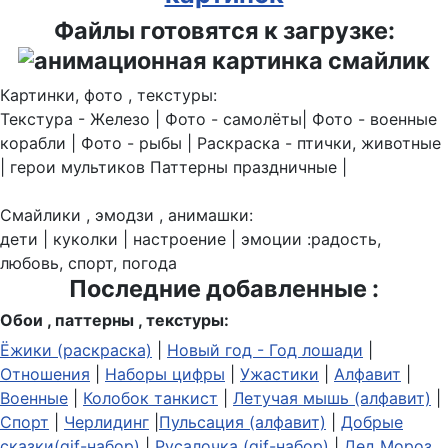
Файлы готовятся к загрузке:
Картинки, фото , текстуры:
Текстура - Железо | Фото - самолёты| Фото - военные
корабли | Фото - рыбы | Раскраска - птички, животные
| герои мультиков Паттерны праздничные |
Смайлики , эмодзи , анимашки:
дети | куколки | настроение | эмоции :радость,
любовь, спорт, погода
Последние добавленные :
Обои , паттерны , текстуры:
Ёжики (раскраска)
|
Новый год - Год лошади
|
Отношения
|
Наборы цифры
|
Ужастики
|
Алфавит
|
Военные
|
Колобок танкист
|
Летучая мышь (алфавит)
|
Спорт
|
Черлидинг
|
Пульсация (алфавит)
|
Добрые
сказки(gif-набор)
|
Русалочка (gif-набор)
|
Дед Мороз,