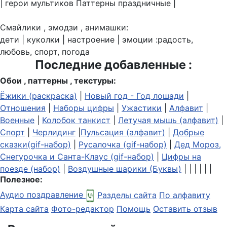
| герои мультиков Паттерны праздничные |
Смайлики , эмодзи , анимашки:
дети | куколки | настроение | эмоции :радость,
любовь, спорт, погода
Последние добавленные :
Обои , паттерны , текстуры:
Ёжики (раскраска)
|
Новый год - Год лошади
|
Отношения
|
Наборы цифры
|
Ужастики
|
Алфавит
|
Военные
|
Колобок танкист
|
Летучая мышь (алфавит)
|
Спорт
|
Черлидинг
|
Пульсация (алфавит)
|
Добрые
сказки(gif-набор)
|
Русалочка (gif-набор)
|
Дед Мороз,
Снегурочка и Санта-Клаус (gif-набор)
|
Цифры на
поезде (набор)
|
Воздушные шарики (Буквы)
| | | | | |
Полезное:
Аудио поздравление
Разделы сайта
По алфавиту
Карта сайта
Фото-редактор
Помощь
Оставить отзыв