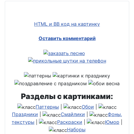
HTML и BB код на картинку
Оставить комментарий
Разделы с картинками:
Паттерны
|
Обои
|
Праздники
|
Смайлики
|
Фоны,
текстуры
|
Раскраски
|
Юмор
|
Наборы