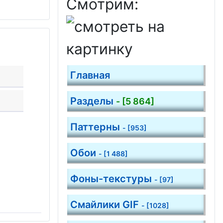
Смотрим:
Главная
Разделы
- [5 864]
Паттерны
- [953]
Обои
- [1 488]
Фоны-текстуры
- [97]
Смайлики GIF
- [1028]