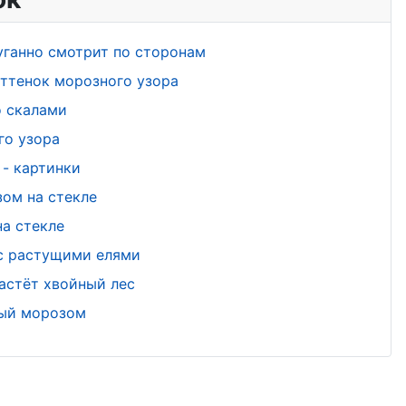
уганно смотрит по сторонам
ттенок морозного узора
о скалами
го узора
- картинки
ом на стекле
а стекле
 с растущими елями
астёт хвойный лес
ный морозом