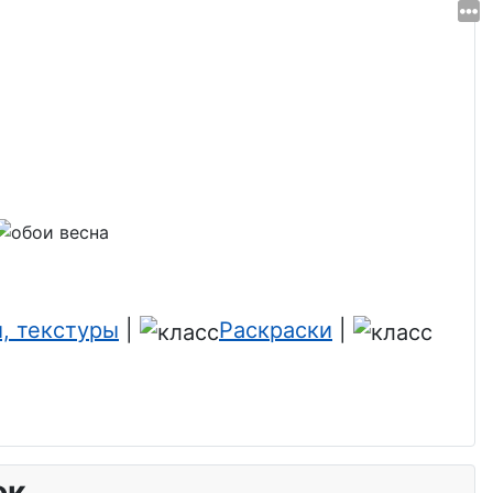
, текстуры
|
Раскраски
|
ок