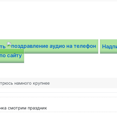
ить
Надп
трюсь намного крупнее