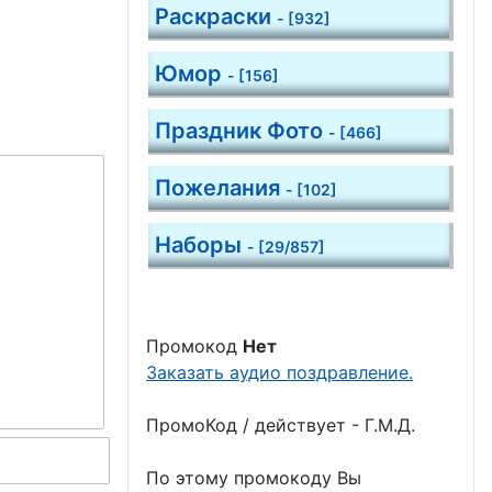
Раскраски
- [932]
Юмор
- [156]
Праздник Фото
- [466]
Пожелания
- [102]
Наборы
- [29/857]
Промокод
Нет
Заказать аудио поздравление.
ПромоКод / действует - Г.М.Д.
По этому промокоду Вы