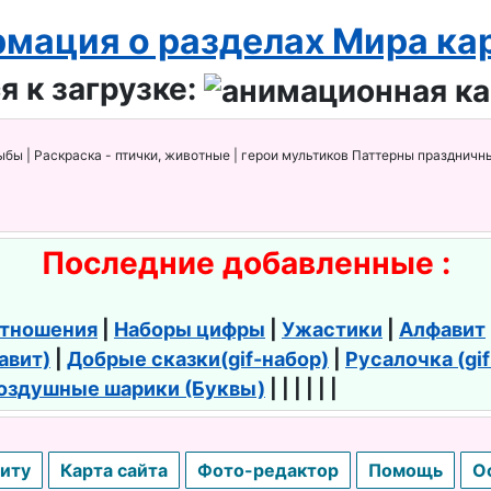
мация о разделах Мира ка
я к загрузке:
ыбы | Раскраска - птички, животные | герои мультиков Паттерны праздничны
Последние добавленные :
тношения
|
Наборы цифры
|
Ужастики
|
Алфавит
авит)
|
Добрые сказки(gif-набор)
|
Русалочка (gi
оздушные шарики (Буквы)
| | | | | |
иту
Карта сайта
Фото-редактор
Помощь
О