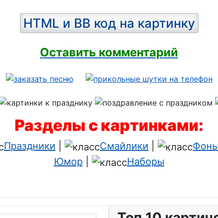
HTML и BB код на картинку
Оставить комментарий
Разделы с картинками:
Праздники
|
Смайлики
|
Фоны
Юмор
|
Наборы
Топ 10 картин