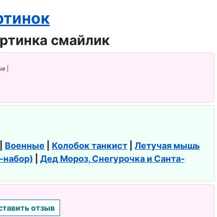
ртинок
е |
|
Военные
|
Колобок танкист
|
Летучая мышь
f-набор)
|
Дед Мороз, Снегурочка и Санта-
ставить отзыв