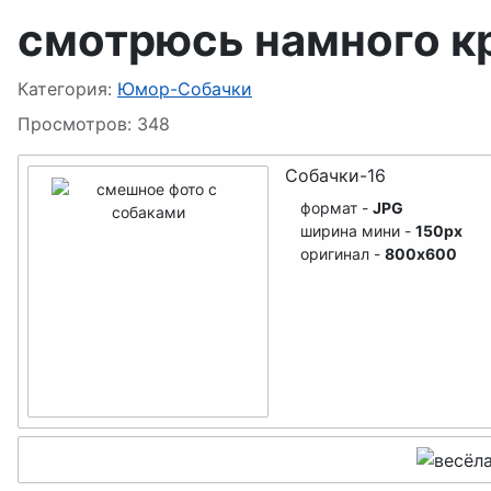
смотрюсь намного к
Информация о материале
Категория:
Юмор-Собачки
Просмотров: 348
Собачки-16
формат -
JPG
ширина мини -
150px
оригинал -
800x600