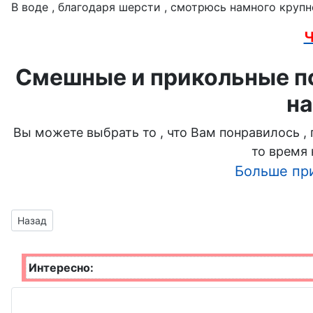
В воде , благодаря шерсти , смотрюсь намного крупн
Ч
Смешные и прикольные по
на
Вы можете выбрать то , что Вам понравилось ,
то время 
Больше пр
Предыдущий материал: расслабиться и принять ванну
Назад
Интересно: