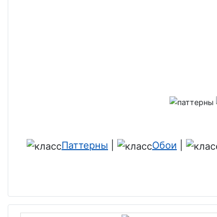
Паттерны
|
Обои
|