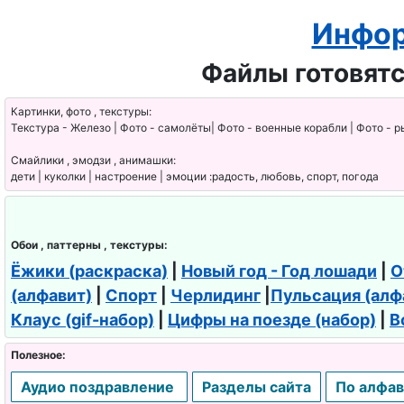
Инфор
Файлы готовятс
Картинки, фото , текстуры:
Текстура - Железо | Фото - самолёты| Фото - военные корабли | Фото - р
Смайлики , эмодзи , анимашки:
дети | куколки | настроение | эмоции :радость, любовь, спорт, погода
Обои , паттерны , текстуры:
Ёжики (раскраска)
|
Новый год - Год лошади
|
О
(алфавит)
|
Спорт
|
Черлидинг
|
Пульсация (алф
Клаус (gif-набор)
|
Цифры на поезде (набор)
|
В
Полезное:
Аудио поздравление
Разделы сайта
По алфав