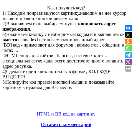
Как получить код?
1) Находим понравившуюся картинку,наводим на неё курсор
мыши и правой кнопкой делаем клик.
2)В выпавшем окне выбираем пункт
копировать адрес
изображения
.
3)Нажимаем кнопку с необходимым кодом и в выпавшем окне
вместо
слова
text
вставляем скопированный адрес .
[BB] код - применяют для форумов , комментов , общении в
чатах ...
<
HTML
>код - для сайтов , блогов , гостевых книг ...
в социальных сетях чаше всего достаточно просто вставить
адрес рисунка.
4)Сделайте один клик по тексту в форме , КОД БУДЕТ
ВЫДЕЛЕН.
5)Копируйте код правой кнопкой мыши и показывайте
картинку в нужном для Вас месте.
HTML и BB код на картинку
Оставить комментарий