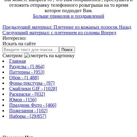
отложить отправку телефонного розыгрыша на то время
которое подходит Вам.
Больше приколов и поздравлений
Предыдущий материал: Плетение из кожаных полосок
Назад
Следующий материал: с плетением из соломы
Вперед
Интересно:
Искать на сайте
Поиск
Смотрим:
Главная
Разделы
- [5 864]
Паттерны
- [953]
Обои
- [1 488]
Фоны-текстуры
- [97]
Смайлики GIF
- [1028]
Раскраски
- [932]
Юмор
- [156]
Праздник Фото
- [466]
Пожелания
- [102]
Наборы
- [29/857]