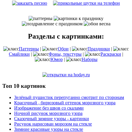
Разделы с картинками:
Паттерны
|
Обои
|
Праздники
|
Смайлики
|
Фоны, текстуры
|
Раскраски
|
Юмор
|
Наборы
Топ 10 картинок
Зелёный пушистик перепуганно смотрит по сторонам
Красочный , бирюзовый оттенок морозного узора
Изображение без швов со скалами
Ночной рисунок морозного узора
Сказочный зимние узоры - картинки
Рисунок нарисован морозом на стекле
Зимние красивые узоры на стекле