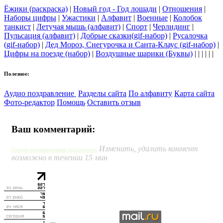
Ёжики (раскраска)
|
Новый год - Год лошади
|
Отношения
|
Наборы цифры
|
Ужастики
|
Алфавит
|
Военные
|
Колобок
танкист
|
Летучая мышь (алфавит)
|
Спорт
|
Черлидинг
|
Пульсация (алфавит)
|
Добрые сказки(gif-набор)
|
Русалочка
(gif-набор)
|
Дед Мороз, Снегурочка и Санта-Клаус (gif-набор)
|
Цифры на поезде (набор)
|
Воздушные шарики (Буквы)
| | | | | |
Полезное:
Аудио поздравление
Разделы сайта
По алфавиту
Карта сайта
Фото-редактор
Помощь
Оставить отзыв
Ваш комментарий:
Изменить, удалить коммент
Система комментирования SigComments
возможно в течении 15 мин