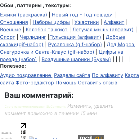
Обои , паттерны , текстуры:
Ёжики (раскраска)
|
Новый год - Год лошади
|
Отношения
|
Наборы цифры
|
Ужастики
|
Алфавит
|
Военные
|
Колобок танкист
|
Летучая мышь (алфавит)
|
Спорт
|
Черлидинг
|
Пульсация (алфавит)
|
Добрые
сказки(gif-набор)
|
Русалочка (gif-набор)
|
Дед Мороз,
Снегурочка и Санта-Клаус (gif-набор)
|
Цифры на
поезде (набор)
|
Воздушные шарики (Буквы)
| | | | | |
Полезное:
Аудио поздравление
Разделы сайта
По алфавиту
Карта
сайта
Фото-редактор
Помощь
Оставить отзыв
Ваш комментарий:
Изменить, удалить
Система комментирования SigComments
коммент возможно в течении 15 мин