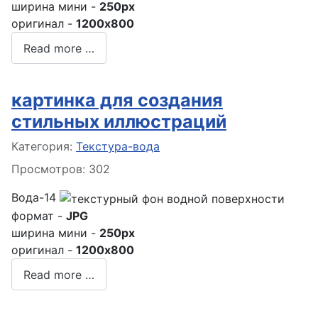
ширина мини -
250px
оригинал -
1200x800
Read more …
картинка для создания
стильных иллюстраций
Информация о материале
Категория:
Текстура-вода
Просмотров: 302
Вода-14
формат -
JPG
ширина мини -
250px
оригинал -
1200x800
Read more …