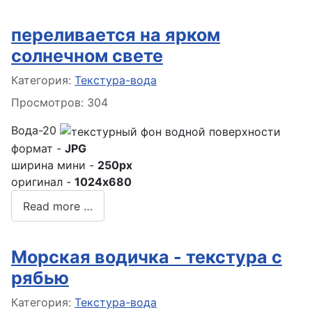
переливается на ярком
солнечном свете
Информация о материале
Категория:
Текстура-вода
Просмотров: 304
Вода-20
формат -
JPG
ширина мини -
250px
оригинал -
1024x680
Read more …
Морская водичка - текстура с
рябью
Информация о материале
Категория:
Текстура-вода