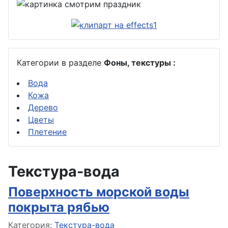
Категории в разделе
Фоны, текстуры :
Вода
Кожа
Дерево
Цветы
Плетение
Текстура-вода
Поверхность морской воды
покрыта рябью
Информация о материале
Категория:
Текстура-вода