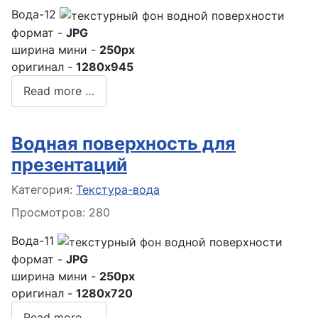
Вода-12
формат -
JPG
ширина мини -
250px
оригинал -
1280x945
Read more …
Водная поверхность для
презентаций
Информация о материале
Категория:
Текстура-вода
Просмотров: 280
Вода-11
формат -
JPG
ширина мини -
250px
оригинал -
1280x720
Read more …