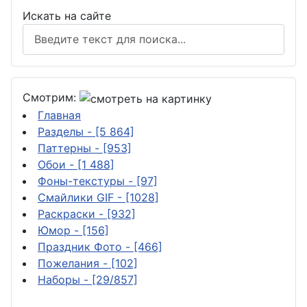
Искать на сайте
Смотрим:
Главная
Разделы
- [5 864]
Паттерны
- [953]
Обои
- [1 488]
Фоны-текстуры
- [97]
Смайлики GIF
- [1028]
Раскраски
- [932]
Юмор
- [156]
Праздник Фото
- [466]
Пожелания
- [102]
Наборы
- [29/857]