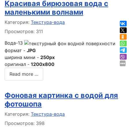
Красивая бирюзовая вода с
маленькими волнами
Информация о материале
Категория:
Текстура-вода
Просмотров: 311
Вода-13
формат -
JPG
ширина мини -
250px
оригинал -
1200x800
Read more …
Фоновая картинка с водой для
фотошопа
Информация о материале
Категория:
Текстура-вода
Просмотров: 398