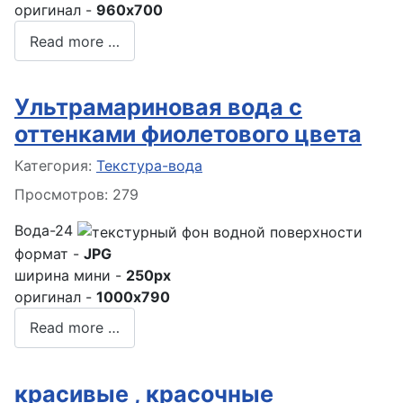
оригинал -
960x700
Read more …
Ультрамариновая вода с
оттенками фиолетового цвета
Информация о материале
Категория:
Текстура-вода
Просмотров: 279
Вода-24
формат -
JPG
ширина мини -
250px
оригинал -
1000x790
Read more …
красивые , красочные