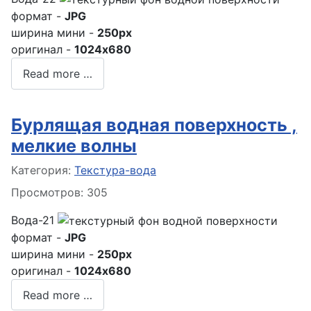
формат -
JPG
ширина мини -
250px
оригинал -
1024x680
Read more …
Бурлящая водная поверхность ,
мелкие волны
Информация о материале
Категория:
Текстура-вода
Просмотров: 305
Вода-21
формат -
JPG
ширина мини -
250px
оригинал -
1024x680
Read more …