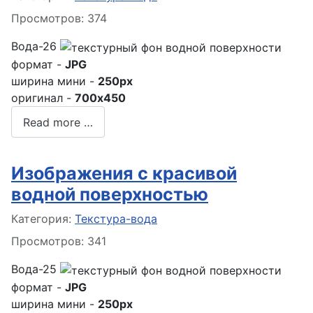
Просмотров: 374
Вода-26
формат -
JPG
ширина мини -
250px
оригинал -
700x450
Read more …
Изображения с красивой
водной поверхностью
Информация о материале
Категория:
Текстура-вода
Просмотров: 341
Вода-25
формат -
JPG
ширина мини -
250px