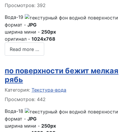
Просмотров: 392
Вода-19
формат -
JPG
ширина мини -
250px
оригинал -
1024x768
Read more …
по поверхности бежит мелкая
рябь
Информация о материале
Категория:
Текстура-вода
Просмотров: 442
Вода-18
формат -
JPG
ширина мини -
250px