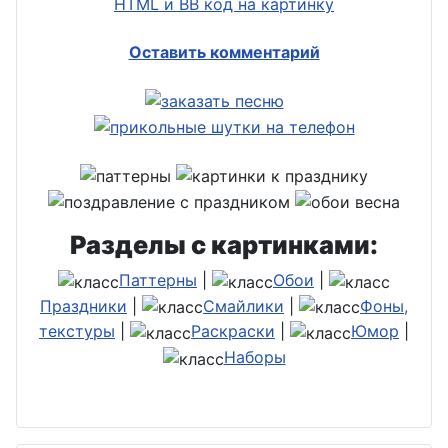
HTML и BB код на картинку
Оставить комментарий
Разделы с картинками:
Паттерны
|
Обои
|
Праздники
|
Смайлики
|
Фоны,
текстуры
|
Раскраски
|
Юмор
|
Наборы