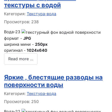
текстуры с водой
Информация о материале
Категория:
Текстура-вода
Просмотров: 238
Вода-23
формат -
JPG
ширина мини -
250px
оригинал -
1024x640
Read more …
Яркие , блестящие разводы на
поверхности воды
Информация о материале
Категория:
Текстура-вода
Просмотров: 250
Вода-22