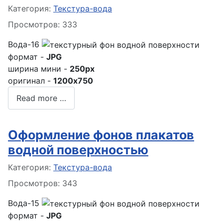
Информация о материале
Категория:
Текстура-вода
Просмотров: 333
Вода-16
формат -
JPG
ширина мини -
250px
оригинал -
1200x750
Read more …
Оформление фонов плакатов
водной поверхностью
Информация о материале
Категория:
Текстура-вода
Просмотров: 343
Вода-15
формат -
JPG