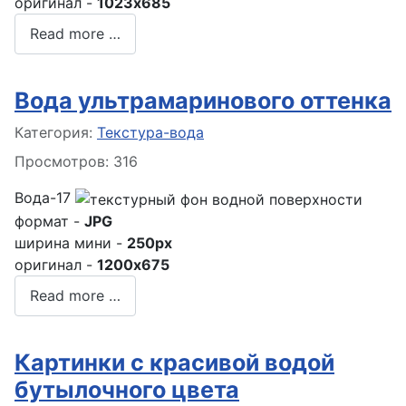
оригинал -
1023x685
Read more …
Вода ультрамаринового оттенка
Информация о материале
Категория:
Текстура-вода
Просмотров: 316
Вода-17
формат -
JPG
ширина мини -
250px
оригинал -
1200x675
Read more …
Картинки с красивой водой
бутылочного цвета