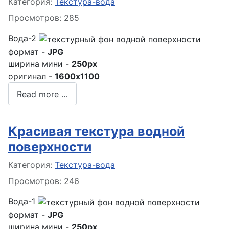
Информация о материале
Категория:
Текстура-вода
Просмотров: 285
Вода-2
формат -
JPG
ширина мини -
250px
оригинал -
1600x1100
Read more …
Красивая текстура водной
поверхности
Информация о материале
Категория:
Текстура-вода
Просмотров: 246
Вода-1
формат -
JPG
ширина мини -
250px