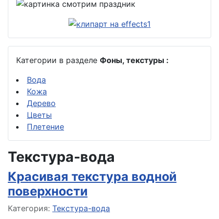
Категории в разделе
Фоны, текстуры :
Вода
Кожа
Дерево
Цветы
Плетение
Текстура-вода
Красивая текстура водной
поверхности
Информация о материале
Категория:
Текстура-вода