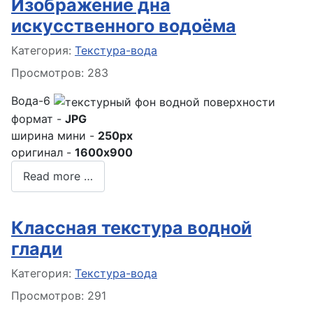
Изображение дна
искусственного водоёма
Информация о материале
Категория:
Текстура-вода
Просмотров: 283
Вода-6
формат -
JPG
ширина мини -
250px
оригинал -
1600x900
Read more …
Классная текстура водной
глади
Информация о материале
Категория:
Текстура-вода
Просмотров: 291