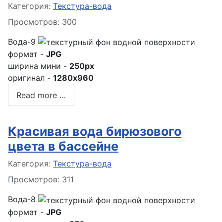
Информация о материале
Категория:
Текстура-вода
Просмотров: 300
Вода-9
формат -
JPG
ширина мини -
250px
оригинал -
1280x960
Read more …
Красивая вода бирюзового
цвета в бассейне
Информация о материале
Категория:
Текстура-вода
Просмотров: 311
Вода-8
формат -
JPG