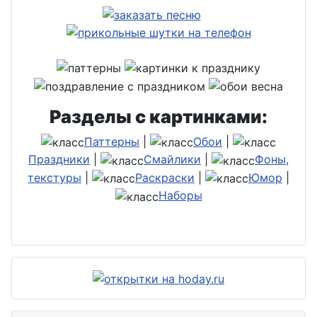
Разделы с картинками:
Паттерны
|
Обои
|
Праздники
|
Смайлики
|
Фоны,
текстуры
|
Раскраски
|
Юмор
|
Наборы