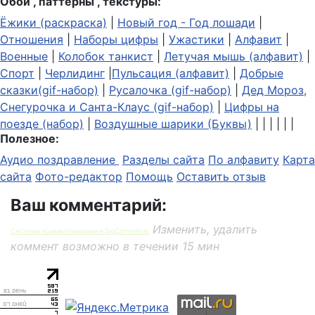
Обои , паттерны , текстуры:
Ёжики (раскраска)
|
Новый год - Год лошади
|
Отношения
|
Наборы цифры
|
Ужастики
|
Алфавит
|
Военные
|
Колобок танкист
|
Летучая мышь (алфавит)
|
Спорт
|
Черлидинг
|
Пульсация (алфавит)
|
Добрые
сказки(gif-набор)
|
Русалочка (gif-набор)
|
Дед Мороз,
Снегурочка и Санта-Клаус (gif-набор)
|
Цифры на
поезде (набор)
|
Воздушные шарики (Буквы)
| | | | | |
Полезное:
Аудио поздравление
Разделы сайта
По алфавиту
Карта
сайта
Фото-редактор
Помощь
Оставить отзыв
Ваш комментарий:
Изменить, удалить
Система комментирования SigComments
коммент возможно в течении 15 мин