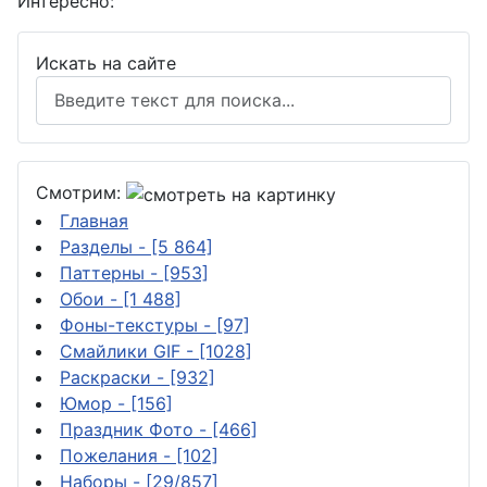
Интересно:
Искать на сайте
Смотрим:
Главная
Разделы
- [5 864]
Паттерны
- [953]
Обои
- [1 488]
Фоны-текстуры
- [97]
Смайлики GIF
- [1028]
Раскраски
- [932]
Юмор
- [156]
Праздник Фото
- [466]
Пожелания
- [102]
Наборы
- [29/857]