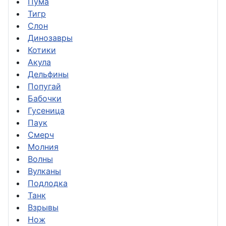
Пума
Тигр
Слон
Динозавры
Котики
Акула
Дельфины
Попугай
Бабочки
Гусеница
Паук
Смерч
Молния
Волны
Вулканы
Подлодка
Танк
Взрывы
Нож