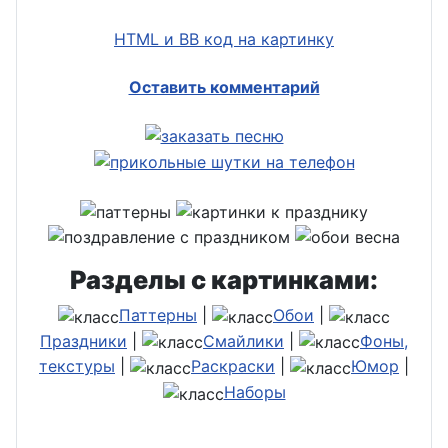
HTML и BB код на картинку
Оставить комментарий
Разделы с картинками:
Паттерны
|
Обои
|
Праздники
|
Смайлики
|
Фоны,
текстуры
|
Раскраски
|
Юмор
|
Наборы