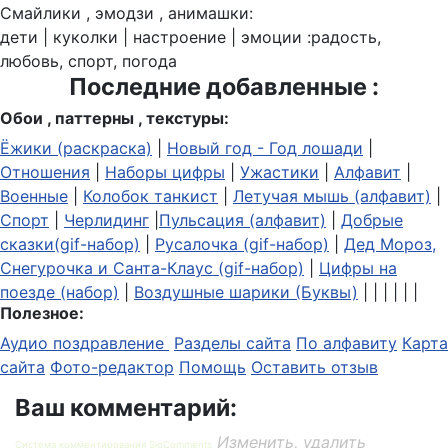
Смайлики , эмодзи , анимашки:
дети | куколки | настроение | эмоции :радость,
любовь, спорт, погода
Последние добавленные :
Обои , паттерны , текстуры:
Ёжики (раскраска)
|
Новый год - Год лошади
|
Отношения
|
Наборы цифры
|
Ужастики
|
Алфавит
|
Военные
|
Колобок танкист
|
Летучая мышь (алфавит)
|
Спорт
|
Черлидинг
|
Пульсация (алфавит)
|
Добрые
сказки(gif-набор)
|
Русалочка (gif-набор)
|
Дед Мороз,
Снегурочка и Санта-Клаус (gif-набор)
|
Цифры на
поезде (набор)
|
Воздушные шарики (Буквы)
| | | | | |
Полезное:
Аудио поздравление
Разделы сайта
По алфавиту
Карта
сайта
Фото-редактор
Помощь
Оставить отзыв
Ваш комментарий:
Изменить, удалить
Система комментирования SigComments