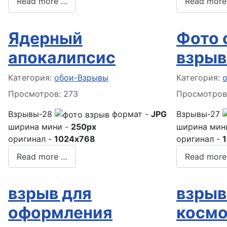
Read more …
Read more
Ядерный
Фото 
апокалипсис
взрыв
Информация о материале
Информация
Категория:
обои-Взрывы
Категория:
Просмотров: 273
Просмотров:
Взрывы-28
формат -
JPG
Взрывы-27
ширина мини -
250px
ширина мин
оригинал -
1024x768
оригинал -
Read more …
Read more
взрыв для
взрыв 
оформления
космо