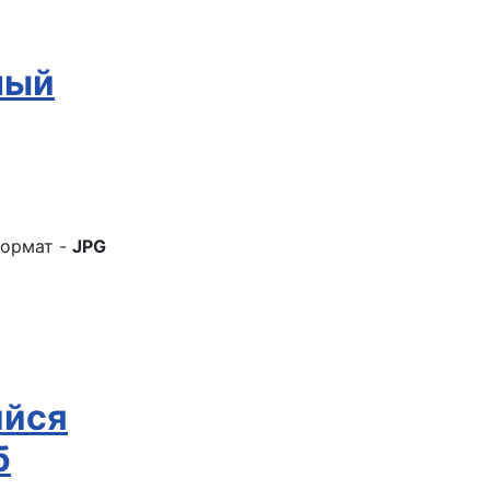
ный
ормат -
JPG
йся
б