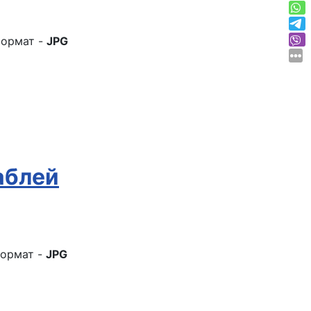
ормат -
JPG
аблей
ормат -
JPG