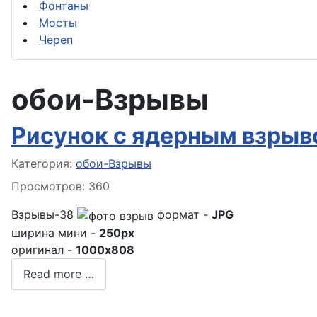
Фонтаны
Мосты
Череп
обои-Взрывы
Рисунок с ядерным взрыв
Информация о материале
Категория:
обои-Взрывы
Просмотров: 360
Взрывы-38
формат -
JPG
ширина мини -
250px
оригинал -
1000x808
Read more …