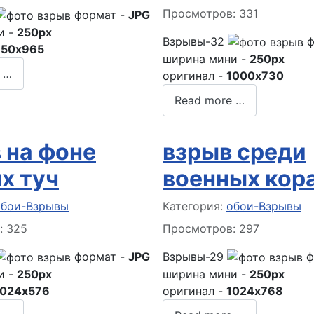
Просмотров: 331
формат -
JPG
и -
250px
Взрывы-32
ф
750x965
ширина мини -
250px
 …
оригинал -
1000x730
Read more …
 на фоне
взрыв среди
х туч
военных кор
 о материале
Информация о материале
обои-Взрывы
Категория:
обои-Взрывы
: 325
Просмотров: 297
формат -
JPG
Взрывы-29
ф
и -
250px
ширина мини -
250px
1024x576
оригинал -
1024x768