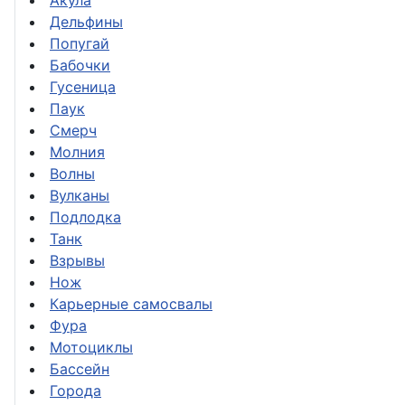
Акула
Дельфины
Попугай
Бабочки
Гусеница
Паук
Смерч
Молния
Волны
Вулканы
Подлодка
Танк
Взрывы
Нож
Карьерные самосвалы
Фура
Мотоциклы
Бассейн
Города