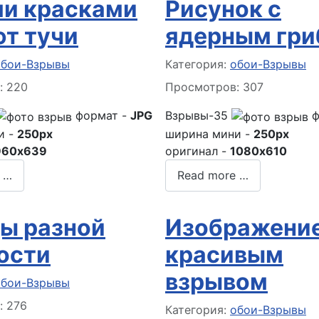
и красками
Рисунок с
т тучи
ядерным гр
 о материале
Информация о материале
обои-Взрывы
Категория:
обои-Взрывы
: 220
Просмотров: 307
формат -
JPG
Взрывы-35
ф
и -
250px
ширина мини -
250px
960x639
оригинал -
1080x610
 …
Read more …
ы разной
Изображение
ости
красивым
взрывом
 о материале
обои-Взрывы
: 276
Информация о материале
Категория:
обои-Взрывы