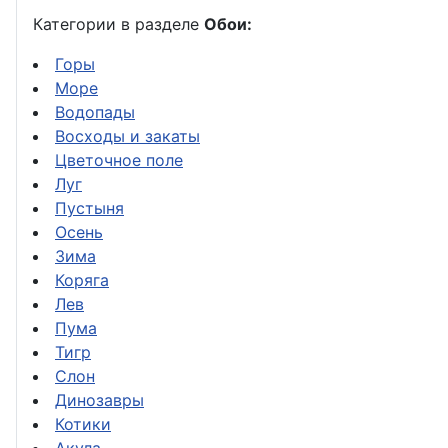
Категории в разделе
Обои:
Горы
Море
Водопады
Восходы и закаты
Цветочное поле
Луг
Пустыня
Осень
Зима
Коряга
Лев
Пума
Тигр
Слон
Динозавры
Котики