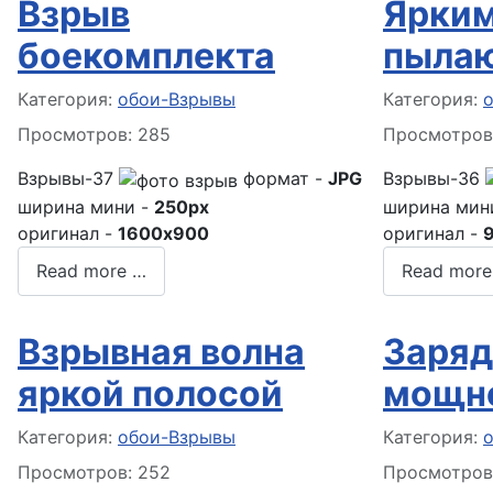
Взрыв
Ярким
боекомплекта
пылаю
Информация о материале
Информация
Категория:
обои-Взрывы
Категория:
Просмотров: 285
Просмотров
Взрывы-37
формат -
JPG
Взрывы-36
ширина мини -
250px
ширина мин
оригинал -
1600x900
оригинал -
Read more …
Read more
Взрывная волна
Заряд
яркой полосой
мощн
Информация о материале
Информация
Категория:
обои-Взрывы
Категория:
Просмотров: 252
Просмотров