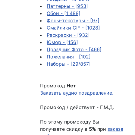
Паттерны
- [953]
Обои
- [1 488]
Фоны-текстуры
- [97]
Смайлики GIF
- [1028]
Раскраски
- [932]
Юмор
- [156]
Праздник Фото
- [466]
Пожелания
- [102]
Наборы
- [29/857]
Промокод
Нет
Заказать аудио поздравление.
ПромоКод / действует - Г.М.Д.
По этому промокоду Вы
получаете скидку в
5%
при
заказе