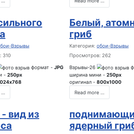
 …
Read more …
сильного
Белый, атом
а
гриб
 о материале
Информация о материале
обои-Взрывы
Категория:
обои-Взрывы
 310
Просмотров: 262
формат -
JPG
Взрывы-26
ф
и -
250px
ширина мини -
250px
1024x768
оригинал -
800x1000
 …
Read more …
- вид из
поднимающи
са
ядерный гри