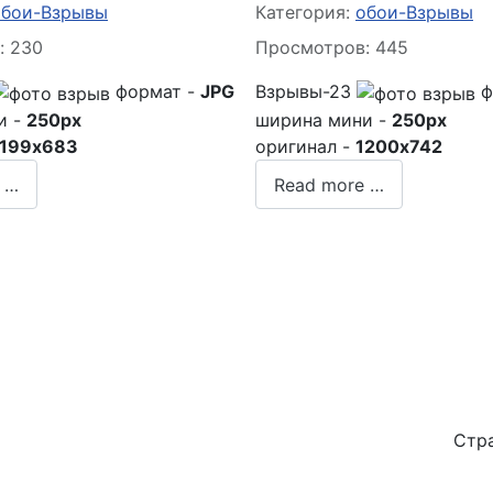
 о материале
Информация о материале
обои-Взрывы
Категория:
обои-Взрывы
: 230
Просмотров: 445
формат -
JPG
Взрывы-23
ф
и -
250px
ширина мини -
250px
1199x683
оригинал -
1200x742
 …
Read more …
Стра