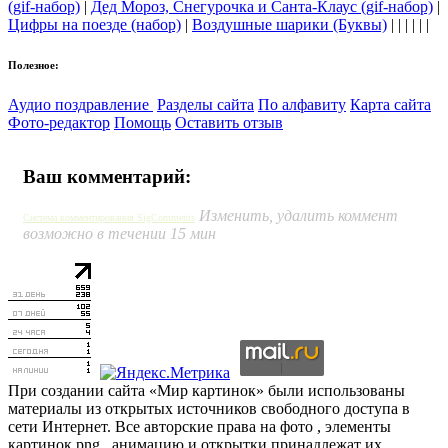
(gif-набор)
|
Дед Мороз, Снегурочка и Санта-Клаус (gif-набор)
|
Цифры на поезде (набор)
|
Воздушные шарики (Буквы)
| | | | | |
Полезное:
Аудио поздравление
Разделы сайта
По алфавиту
Карта сайта
Фото-редактор
Помощь
Оставить отзыв
Ваш комментарий:
Изменить, удалить коммент
Система комментирования SigComments
возможно в течении 15 мин
При создании сайта «Мир картинок» были использованы
материалы из открытых источников свободного доступа в
сети Интернет. Все авторские права на фото , элементы
картинок png , анимацию и открытки принадлежат их