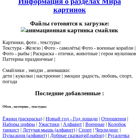
Информация о разделах Мира
картинок
Файлы готовятся к загрузке:
Картинки, фото , текстуры:
Текстура - Железо | Фото - самолёты| Фото - военные корабли |
Фото - рыбы | Раскраска - птички, животные | герои мультиков
Паттерны праздничные |
Смайлики , эмодзи , анимашки:
дети | куколки | настроение | эмоции :радость, любовь, спорт,
погода
Последние добавленные :
Обои , паттерны , текстуры:
Ёжики (раскраска)
|
Новый год - Год лошади
|
Отношения
|
Наборы цифры
|
Ужастики
|
Алфавит
|
Военные
|
Колобок
танкист
|
Летучая мышь (алфавит)
|
Спорт
|
Черлидинг
|
Пульсация (алфавит)
|
Добрые сказки(gif-набор)
|
Русалочка