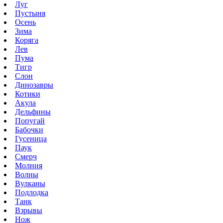
Луг
Пустыня
Осень
Зима
Коряга
Лев
Пума
Тигр
Слон
Динозавры
Котики
Акула
Дельфины
Попугай
Бабочки
Гусеница
Паук
Смерч
Молния
Волны
Вулканы
Подлодка
Танк
Взрывы
Нож