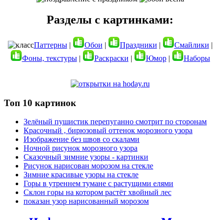
Разделы с картинками:
Паттерны
|
Обои
|
Праздники
|
Смайлики
|
Фоны, текстуры
|
Раскраски
|
Юмор
|
Наборы
Топ 10 картинок
Зелёный пушистик перепуганно смотрит по сторонам
Красочный , бирюзовый оттенок морозного узора
Изображение без швов со скалами
Ночной рисунок морозного узора
Сказочный зимние узоры - картинки
Рисунок нарисован морозом на стекле
Зимние красивые узоры на стекле
Горы в утреннем тумане с растущими елями
Склон горы на котором растёт хвойный лес
показан узор нарисованный морозом