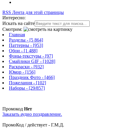
RSS Лента для этой страницы
Интересно:
Искать на сайте
Смотрим:
Главная
Разделы
- [5 864]
Паттерны
- [953]
Обои
- [1 488]
Фоны-текстуры
- [97]
Смайлики GIF
- [1028]
Раскраски
- [932]
Юмор
- [156]
Праздник Фото
- [466]
Пожелания
- [102]
Наборы
- [29/857]
Промокод
Нет
Заказать аудио поздравление.
ПромоКод / действует - Г.М.Д.