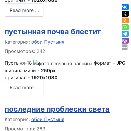
оригинал -
1920x1080
Read more …
пустынная почва блестит
Информация о материале
Категория:
обои Пустыня
Просмотров: 242
Пустыня-18
формат -
JPG
ширина мини -
250px
оригинал -
1920x1080
Read more …
последние проблески света
Информация о материале
Категория:
обои Пустыня
Просмотров: 263