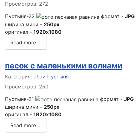
Просмотров: 272
Пустыня-22
формат -
JPG
ширина мини -
250px
оригинал -
1920x1080
Read more …
песок с маленькими волнами
Информация о материале
Категория:
обои Пустыня
Просмотров: 250
Пустыня-21
формат -
JPG
ширина мини -
250px
оригинал -
1920x1080
Read more …