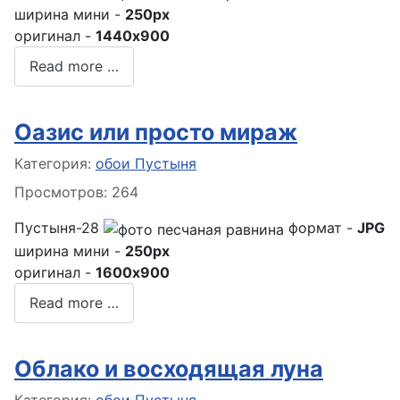
ширина мини -
250px
оригинал -
1440x900
Read more …
Оазис или просто мираж
Информация о материале
Категория:
обои Пустыня
Просмотров: 264
Пустыня-28
формат -
JPG
ширина мини -
250px
оригинал -
1600x900
Read more …
Облако и восходящая луна
Информация о материале
Категория:
обои Пустыня