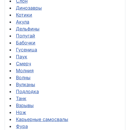
Слон
Динозавры
Котики
Акула
Дельфины
Попугай
Бабочки
Гусеница
Паук
Смерч
Молния
Волны
Вулканы
Подлодка
Танк
Взрывы
Нож
Карьерные самосвалы
Фура