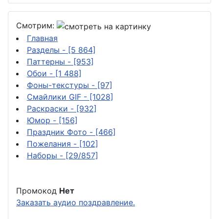
Смотрим:
Главная
Разделы
- [5 864]
Паттерны
- [953]
Обои
- [1 488]
Фоны-текстуры
- [97]
Смайлики GIF
- [1028]
Раскраски
- [932]
Юмор
- [156]
Праздник Фото
- [466]
Пожелания
- [102]
Наборы
- [29/857]
Промокод
Нет
Заказать аудио поздравление.