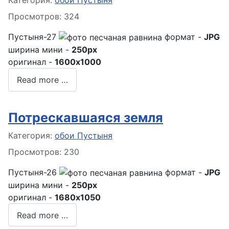
Просмотров: 324
Пустыня-27
формат -
JPG
ширина мини -
250px
оригинал -
1600x1000
Read more …
Потрескавшаяся земля
Информация о материале
Категория:
обои Пустыня
Просмотров: 230
Пустыня-26
формат -
JPG
ширина мини -
250px
оригинал -
1680x1050
Read more …