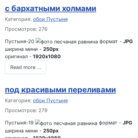
с бархатными холмами
Информация о материале
Категория:
обои Пустыня
Просмотров: 276
Пустыня-20
формат -
JPG
ширина мини -
250px
оригинал -
1920x1080
Read more …
под красивыми переливами
Информация о материале
Категория:
обои Пустыня
Просмотров: 279
Пустыня-19
формат -
JPG
ширина мини -
250px