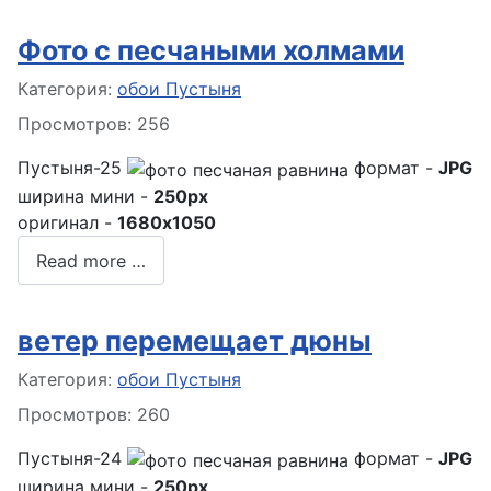
Фото с песчаными холмами
Информация о материале
Категория:
обои Пустыня
Просмотров: 256
Пустыня-25
формат -
JPG
ширина мини -
250px
оригинал -
1680x1050
Read more …
ветер перемещает дюны
Информация о материале
Категория:
обои Пустыня
Просмотров: 260
Пустыня-24
формат -
JPG
ширина мини -
250px