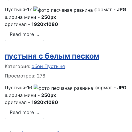
Пустыня-17
формат -
JPG
ширина мини -
250px
оригинал -
1920x1080
Read more …
пустыня с белым песком
Информация о материале
Категория:
обои Пустыня
Просмотров: 278
Пустыня-16
формат -
JPG
ширина мини -
250px
оригинал -
1920x1080
Read more …