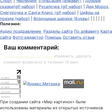
Спорт
|
Черлидинг
|
Пульсация (алфавит)
|
Добрые
сказки(gif-набор)
|
Русалочка (gif-набор)
|
Дед Мороз,
Снегурочка и Санта-Клаус (gif-набор)
|
Цифры на
поезде (набор)
|
Воздушные шарики (Буквы)
| | | | | |
Полезное:
Аудио поздравление
Разделы сайта
По алфавиту
Карта
сайта
Фото-редактор
Помощь
Оставить отзыв
Ваш комментарий:
Изменить, удалить
Система комментирования SigComments
коммент возможно в течении 15 мин
При создании сайта «Мир картинок» были
использованы материалы из открытых источников