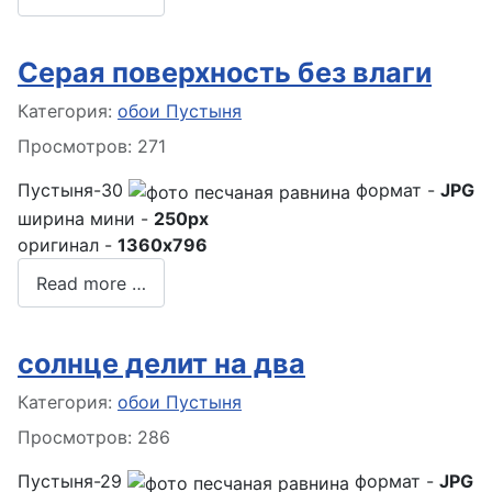
Серая поверхность без влаги
Информация о материале
Категория:
обои Пустыня
Просмотров: 271
Пустыня-30
формат -
JPG
ширина мини -
250px
оригинал -
1360x796
Read more …
солнце делит на два
Информация о материале
Категория:
обои Пустыня
Просмотров: 286
Пустыня-29
формат -
JPG