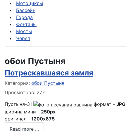
Мотоциклы
Бассейн
Города
Фонтаны
Мосты
Череп
обои Пустыня
Потрескавшаяся земля
Информация о материале
Категория:
обои Пустыня
Просмотров: 277
Пустыня-31
формат -
JPG
ширина мини -
250px
оригинал -
1200x675
Read more …