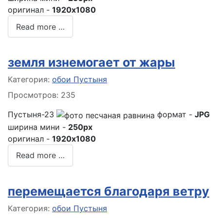
оригинал -
1920x1080
Read more …
земля изнемогает от жары
Информация о материале
Категория:
обои Пустыня
Просмотров: 235
Пустыня-23
формат -
JPG
ширина мини -
250px
оригинал -
1920x1080
Read more …
перемещается благодаря ветру
Информация о материале
Категория:
обои Пустыня