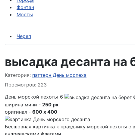
Города
Фонтан
Мосты
Череп
высадка десанта на 
Информация о материале
Категория:
паттерн День морпеха
Просмотров: 223
День морской пехоты-6
ширина мини -
250 px
оригинал -
600 x 400
Бесшовная картинка к празднику морской пехоты с в
андреевскими флагами .