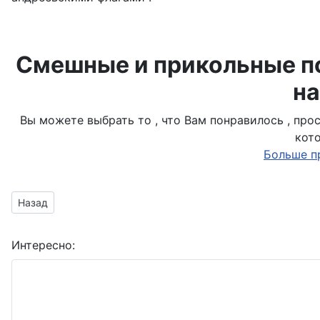
Смешные и прикольные по
на
Вы можете выбрать то , что Вам понравилось , пр
кот
Больше п
Предыдущий материал: Там,где мы,там — Победа!
Назад
Интересно: