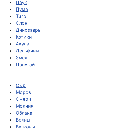
Паук
Пума
Тигр
Слон
Динозавры
Котики
Акула
Дельфины
Змея
Попугай
Сыр
Мороз
Смерч
Молния
Облака
Волны
Вулканы