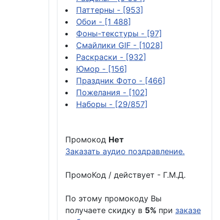
Паттерны
- [953]
Обои
- [1 488]
Фоны-текстуры
- [97]
Смайлики GIF
- [1028]
Раскраски
- [932]
Юмор
- [156]
Праздник Фото
- [466]
Пожелания
- [102]
Наборы
- [29/857]
Промокод
Нет
Заказать аудио поздравление.
ПромоКод / действует - Г.М.Д.
По этому промокоду Вы
получаете скидку в
5%
при
заказе