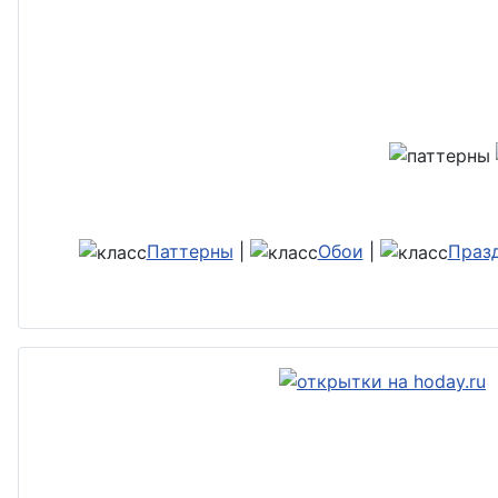
Паттерны
|
Обои
|
Праз