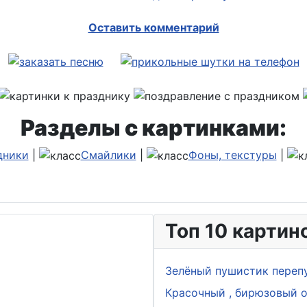
Оставить комментарий
Разделы с картинками:
дники
|
Смайлики
|
Фоны, текстуры
|
Топ 10 картин
Зелёный пушистик переп
Красочный , бирюзовый о