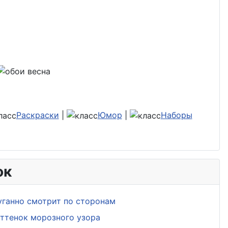
Раскраски
|
Юмор
|
Наборы
ок
уганно смотрит по сторонам
ттенок морозного узора