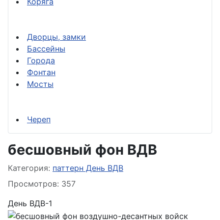
Коряга
Дворцы, замки
Бассейны
Города
Фонтан
Мосты
Череп
бесшовный фон ВДВ
Информация о материале
Категория:
паттерн День ВДВ
Просмотров: 357
День ВДВ-1