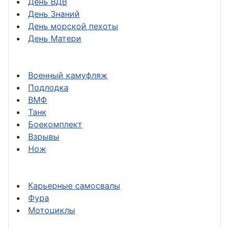
День ВДВ
День Знаний
День морской пехоты
День Матери
Военный камуфляж
Подлодка
ВМФ
Танк
Боекомплект
Взрывы
Нож
Карьерные самосвалы
Фура
Мотоциклы