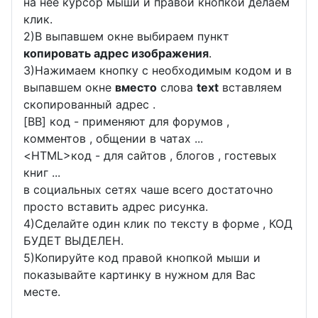
на неё курсор мыши и правой кнопкой делаем
клик.
2)В выпавшем окне выбираем пункт
копировать адрес изображения
.
3)Нажимаем кнопку с необходимым кодом и в
выпавшем окне
вместо
слова
text
вставляем
скопированный адрес .
[BB] код - применяют для форумов ,
комментов , общении в чатах ...
<
HTML
>код - для сайтов , блогов , гостевых
книг ...
в социальных сетях чаше всего достаточно
просто вставить адрес рисунка.
4)Сделайте один клик по тексту в форме , КОД
БУДЕТ ВЫДЕЛЕН.
5)Копируйте код правой кнопкой мыши и
показывайте картинку в нужном для Вас
месте.