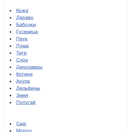
Кожа
Дерево
Бабочки
Гусеница
Паук
Пума
Тигр
Слон
Динозавры
Котики
Акула
Дельфины
Змея
Попугай
Сыр
Мороз