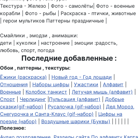
Текстура - Железо | Фото - самолёты| Фото - военные
корабли | Фото - рыбы | Раскраска - птички, животные
| герои мультиков Паттерны праздничные |
Смайлики , эмодзи , анимашки:
дети | куколки | настроение | эмоции :радость,
любовь, спорт, погода
Последние добавленные :
Обои , паттерны , текстуры:
Ёжики (раскраска)
|
Новый год - Год лошади
|
Отношения
|
Наборы цифры
|
Ужастики
|
Алфавит
|
Военные
|
Колобок танкист
|
Летучая мышь (алфавит)
|
Спорт
|
Черлидинг
|
Пульсация (алфавит)
|
Добрые
сказки(gif-набор)
|
Русалочка (gif-набор)
|
Дед Мороз,
Снегурочка и Санта-Клаус (gif-набор)
|
Цифры на
поезде (набор)
|
Воздушные шарики (Буквы)
| | | | | |
Полезное:
Аудио поздравление
Разделы сайта
По алфавиту
Карта