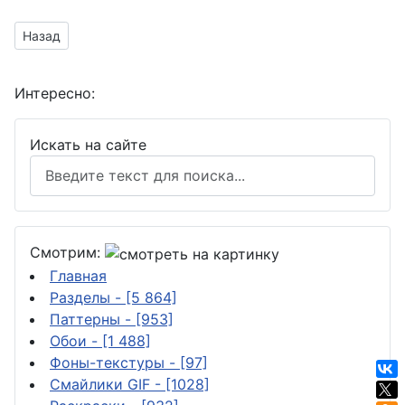
Предыдущий материал: бело - голубые полоски
Назад
Интересно:
Искать на сайте
Смотрим:
Главная
Разделы
- [5 864]
Паттерны
- [953]
Обои
- [1 488]
Фоны-текстуры
- [97]
Смайлики GIF
- [1028]