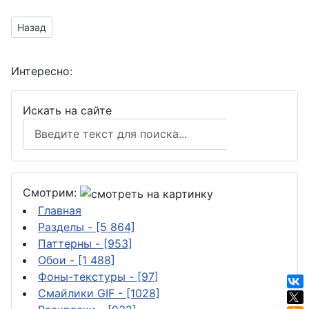
Предыдущий материал: С женским днём
Назад
Интересно:
Искать на сайте
Поиск
Смотрим:
Главная
Разделы
- [5 864]
Паттерны
- [953]
Обои
- [1 488]
Фоны-текстуры
- [97]
Смайлики GIF
- [1028]