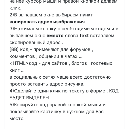
на неё курсор мыши и правой кнопкой делаем
клик.
2)В выпавшем окне выбираем пункт
копировать адрес изображения
.
3)Нажимаем кнопку с необходимым кодом и в
выпавшем окне
вместо
слова
text
вставляем
скопированный адрес .
[BB] код - применяют для форумов ,
комментов , общении в чатах ...
<
HTML
>код - для сайтов , блогов , гостевых
книг ...
в социальных сетях чаше всего достаточно
просто вставить адрес рисунка.
4)Сделайте один клик по тексту в форме , КОД
БУДЕТ ВЫДЕЛЕН.
5)Копируйте код правой кнопкой мыши и
показывайте картинку в нужном для Вас
месте.