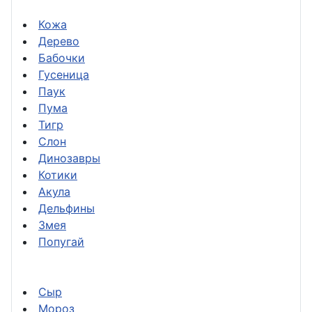
Кожа
Дерево
Бабочки
Гусеница
Паук
Пума
Тигр
Слон
Динозавры
Котики
Акула
Дельфины
Змея
Попугай
Сыр
Мороз