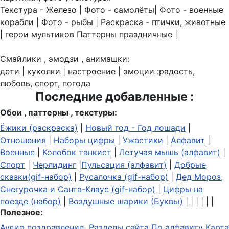
Текстура - Железо | Фото - самолёты| Фото - военные
корабли | Фото - рыбы | Раскраска - птички, животные
| герои мультиков Паттерны праздничные |
Смайлики , эмодзи , анимашки:
дети | куколки | настроение | эмоции :радость,
любовь, спорт, погода
Последние добавленные :
Обои , паттерны , текстуры:
Ёжики (раскраска)
|
Новый год - Год лошади
|
Отношения
|
Наборы цифры
|
Ужастики
|
Алфавит
|
Военные
|
Колобок танкист
|
Летучая мышь (алфавит)
|
Спорт
|
Черлидинг
|
Пульсация (алфавит)
|
Добрые
сказки(gif-набор)
|
Русалочка (gif-набор)
|
Дед Мороз,
Снегурочка и Санта-Клаус (gif-набор)
|
Цифры на
поезде (набор)
|
Воздушные шарики (Буквы)
| | | | | |
Полезное:
Аудио поздравление
Разделы сайта
По алфавиту
Карта