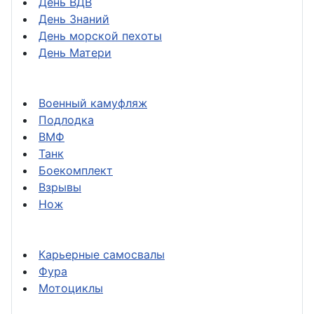
День ВДВ
День Знаний
День морской пехоты
День Матери
Военный камуфляж
Подлодка
ВМФ
Танк
Боекомплект
Взрывы
Нож
Карьерные самосвалы
Фура
Мотоциклы