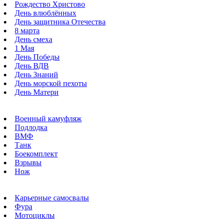
Рождество Христово
День влюблённых
День защитника Отечества
8 марта
День смеха
1 Мая
День Победы
День ВДВ
День Знаний
День морской пехоты
День Матери
Военный камуфляж
Подлодка
ВМФ
Танк
Боекомплект
Взрывы
Нож
Карьерные самосвалы
Фура
Мотоциклы