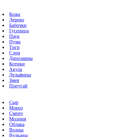
Кожа
Дерево
Бабочки
Гусеница
Паук
Пума
Тигр
Слон
Динозавры
Котики
Акула
Дельфины
Змея
Попугай
Сыр
Мороз
Смерч
Молния
Облака
Волны
Вулканы