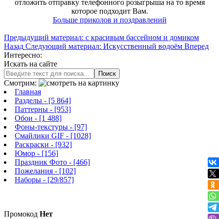
отложить отправку телефонного розыгрыша на то время
которое подходит Вам.
Больше приколов и поздравлений
Предыдущий материал: с красивым бассейном и домиком
Назад
Следующий материал: Искусственный водоём
Вперед
Интересно:
Искать на сайте
Поиск
Смотрим:
Главная
Разделы
- [5 864]
Паттерны
- [953]
Обои
- [1 488]
Фоны-текстуры
- [97]
Смайлики GIF
- [1028]
Раскраски
- [932]
Юмор
- [156]
Праздник Фото
- [466]
Пожелания
- [102]
Наборы
- [29/857]
Промокод
Нет