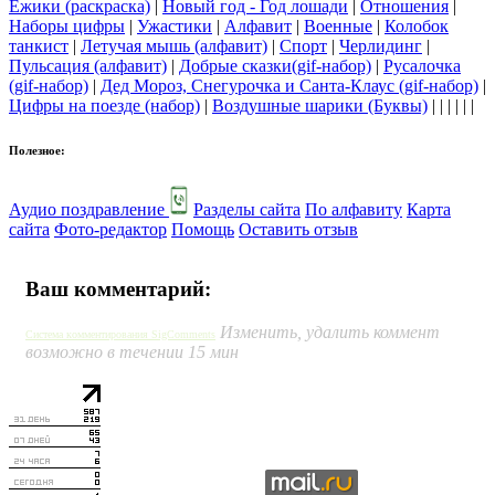
Ёжики (раскраска)
|
Новый год - Год лошади
|
Отношения
|
Наборы цифры
|
Ужастики
|
Алфавит
|
Военные
|
Колобок
танкист
|
Летучая мышь (алфавит)
|
Спорт
|
Черлидинг
|
Пульсация (алфавит)
|
Добрые сказки(gif-набор)
|
Русалочка
(gif-набор)
|
Дед Мороз, Снегурочка и Санта-Клаус (gif-набор)
|
Цифры на поезде (набор)
|
Воздушные шарики (Буквы)
| | | | | |
Полезное:
Аудио поздравление
Разделы сайта
По алфавиту
Карта
сайта
Фото-редактор
Помощь
Оставить отзыв
Ваш комментарий:
Изменить, удалить коммент
Система комментирования SigComments
возможно в течении 15 мин