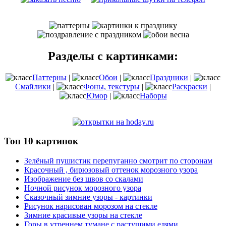
Разделы с картинками:
Паттерны
|
Обои
|
Праздники
|
Смайлики
|
Фоны, текстуры
|
Раскраски
|
Юмор
|
Наборы
Топ 10 картинок
Зелёный пушистик перепуганно смотрит по сторонам
Красочный , бирюзовый оттенок морозного узора
Изображение без швов со скалами
Ночной рисунок морозного узора
Сказочный зимние узоры - картинки
Рисунок нарисован морозом на стекле
Зимние красивые узоры на стекле
Горы в утреннем тумане с растущими елями