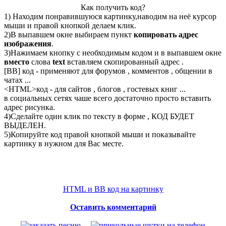
Как получить код?
1) Находим понравившуюся картинку,наводим на неё курсор
мыши и правой кнопкой делаем клик.
2)В выпавшем окне выбираем пункт
копировать адрес
изображения
.
3)Нажимаем кнопку с необходимым кодом и в выпавшем окне
вместо
слова
text
вставляем скопированный адрес .
[BB] код - применяют для форумов , комментов , общении в
чатах ...
<
HTML
>код - для сайтов , блогов , гостевых книг ...
в социальных сетях чаше всего достаточно просто вставить
адрес рисунка.
4)Сделайте один клик по тексту в форме , КОД БУДЕТ
ВЫДЕЛЕН.
5)Копируйте код правой кнопкой мыши и показывайте
картинку в нужном для Вас месте.
HTML и BB код на картинку
Оставить комментарий