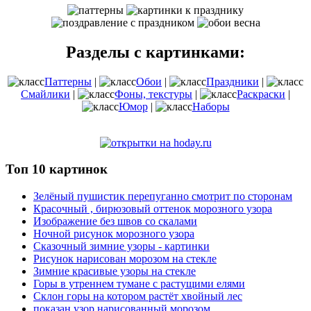
Разделы с картинками:
Паттерны
|
Обои
|
Праздники
|
Смайлики
|
Фоны, текстуры
|
Раскраски
|
Юмор
|
Наборы
Топ 10 картинок
Зелёный пушистик перепуганно смотрит по сторонам
Красочный , бирюзовый оттенок морозного узора
Изображение без швов со скалами
Ночной рисунок морозного узора
Сказочный зимние узоры - картинки
Рисунок нарисован морозом на стекле
Зимние красивые узоры на стекле
Горы в утреннем тумане с растущими елями
Склон горы на котором растёт хвойный лес
показан узор нарисованный морозом