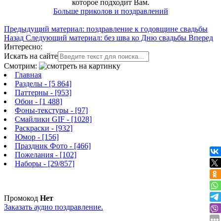
которое подходит Вам.
Больше приколов и поздравлений
Предыдущий материал: поздравление к годовщине свадьбы
Назад
Следующий материал: без шва ко Дню свадьбы
Вперед
Интересно:
Искать на сайте
Смотрим:
Главная
Разделы
- [5 864]
Паттерны
- [953]
Обои
- [1 488]
Фоны-текстуры
- [97]
Смайлики GIF
- [1028]
Раскраски
- [932]
Юмор
- [156]
Праздник Фото
- [466]
Пожелания
- [102]
Наборы
- [29/857]
Промокод
Нет
Заказать аудио поздравление.