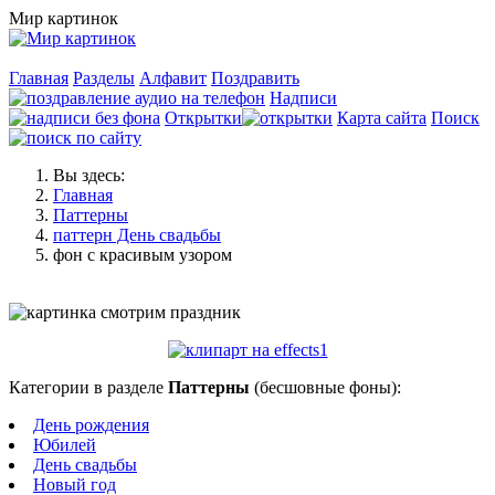
Мир картинок
Главная
Разделы
Алфавит
Поздравить
Надписи
Открытки
Карта сайта
Поиск
Вы здесь:
Главная
Паттерны
паттерн День свадьбы
фон с красивым узором
Категории в разделе
Паттерны
(бесшовные фоны):
День рождения
Юбилей
День свадьбы
Новый год