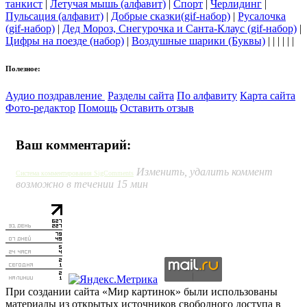
танкист
|
Летучая мышь (алфавит)
|
Спорт
|
Черлидинг
|
Пульсация (алфавит)
|
Добрые сказки(gif-набор)
|
Русалочка
(gif-набор)
|
Дед Мороз, Снегурочка и Санта-Клаус (gif-набор)
|
Цифры на поезде (набор)
|
Воздушные шарики (Буквы)
| | | | | |
Полезное:
Аудио поздравление
Разделы сайта
По алфавиту
Карта сайта
Фото-редактор
Помощь
Оставить отзыв
Ваш комментарий:
Изменить, удалить коммент
Система комментирования SigComments
возможно в течении 15 мин
При создании сайта «Мир картинок» были использованы
материалы из открытых источников свободного доступа в