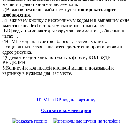
мыши и правой кнопкой делаем клик.
2)В выпавшем окне выбираем пункт
копировать адрес
изображения
.
3)Нажимаем кнопку с необходимым кодом и в выпавшем окне
вместо
слова
text
вставляем скопированный адрес .
[BB] код - применяют для форумов , комментов , общении в
чатах ...
<
HTML
>код - для сайтов , блогов , гостевых книг ...
в социальных сетях чаше всего достаточно просто вставить
адрес рисунка.
4)Сделайте один клик по тексту в форме , КОД БУДЕТ
ВЫДЕЛЕН.
5)Копируйте код правой кнопкой мыши и показывайте
картинку в нужном для Вас месте.
HTML и BB код на картинку
Оставить комментарий