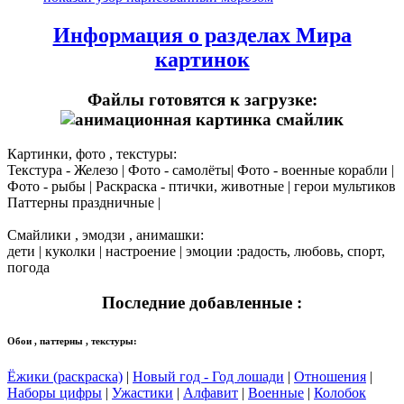
Информация о разделах Мира
картинок
Файлы готовятся к загрузке:
Картинки, фото , текстуры:
Текстура - Железо | Фото - самолёты| Фото - военные корабли |
Фото - рыбы | Раскраска - птички, животные | герои мультиков
Паттерны праздничные |
Смайлики , эмодзи , анимашки:
дети | куколки | настроение | эмоции :радость, любовь, спорт,
погода
Последние добавленные :
Обои , паттерны , текстуры:
Ёжики (раскраска)
|
Новый год - Год лошади
|
Отношения
|
Наборы цифры
|
Ужастики
|
Алфавит
|
Военные
|
Колобок