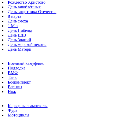
Рождество Христово
День влюблённых
День защитника Отечества
8 марта
День смеха
1 Мая
День Победы
День ВДВ
День Знаний
День морской пехоты
День Матери
Военный камуфляж
Подлодка
ВМФ
Танк
Боекомплект
Взрывы
Нож
Карьерные самосвалы
Фура
Мотоциклы