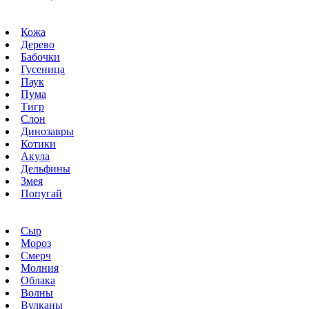
Кожа
Дерево
Бабочки
Гусеница
Паук
Пума
Тигр
Слон
Динозавры
Котики
Акула
Дельфины
Змея
Попугай
Сыр
Мороз
Смерч
Молния
Облака
Волны
Вулканы