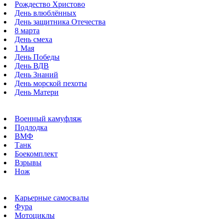
Рождество Христово
День влюблённых
День защитника Отечества
8 марта
День смеха
1 Мая
День Победы
День ВДВ
День Знаний
День морской пехоты
День Матери
Военный камуфляж
Подлодка
ВМФ
Танк
Боекомплект
Взрывы
Нож
Карьерные самосвалы
Фура
Мотоциклы