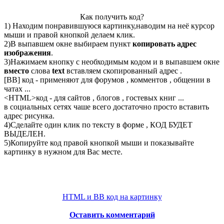
Как получить код?
1) Находим понравившуюся картинку,наводим на неё курсор
мыши и правой кнопкой делаем клик.
2)В выпавшем окне выбираем пункт
копировать адрес
изображения
.
3)Нажимаем кнопку с необходимым кодом и в выпавшем окне
вместо
слова
text
вставляем скопированный адрес .
[BB] код - применяют для форумов , комментов , общении в
чатах ...
<
HTML
>код - для сайтов , блогов , гостевых книг ...
в социальных сетях чаше всего достаточно просто вставить
адрес рисунка.
4)Сделайте один клик по тексту в форме , КОД БУДЕТ
ВЫДЕЛЕН.
5)Копируйте код правой кнопкой мыши и показывайте
картинку в нужном для Вас месте.
HTML и BB код на картинку
Оставить комментарий