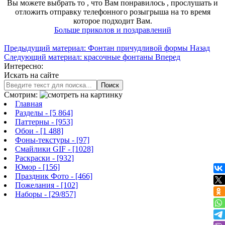
Вы можете выбрать то , что Вам понравилось , прослушать и
отложить отправку телефонного розыгрыша на то время
которое подходит Вам.
Больше приколов и поздравлений
Предыдущий материал: Фонтан причудливой формы
Назад
Следующий материал: красочные фонтаны
Вперед
Интересно:
Искать на сайте
Поиск
Смотрим:
Главная
Разделы
- [5 864]
Паттерны
- [953]
Обои
- [1 488]
Фоны-текстуры
- [97]
Смайлики GIF
- [1028]
Раскраски
- [932]
Юмор
- [156]
Праздник Фото
- [466]
Пожелания
- [102]
Наборы
- [29/857]