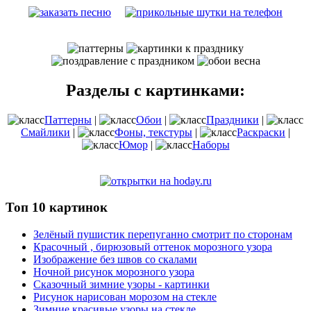
Разделы с картинками:
Паттерны
|
Обои
|
Праздники
|
Смайлики
|
Фоны, текстуры
|
Раскраски
|
Юмор
|
Наборы
Топ 10 картинок
Зелёный пушистик перепуганно смотрит по сторонам
Красочный , бирюзовый оттенок морозного узора
Изображение без швов со скалами
Ночной рисунок морозного узора
Сказочный зимние узоры - картинки
Рисунок нарисован морозом на стекле
Зимние красивые узоры на стекле