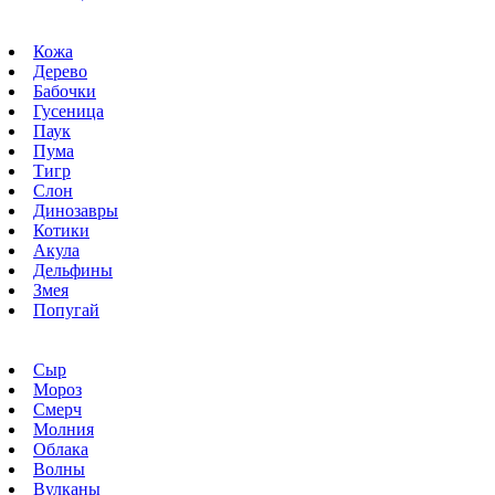
Кожа
Дерево
Бабочки
Гусеница
Паук
Пума
Тигр
Слон
Динозавры
Котики
Акула
Дельфины
Змея
Попугай
Сыр
Мороз
Смерч
Молния
Облака
Волны
Вулканы