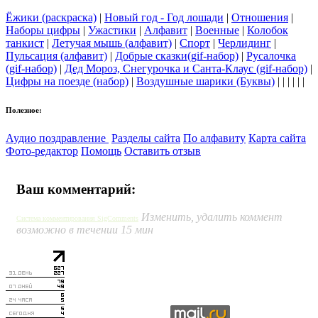
Ёжики (раскраска)
|
Новый год - Год лошади
|
Отношения
|
Наборы цифры
|
Ужастики
|
Алфавит
|
Военные
|
Колобок
танкист
|
Летучая мышь (алфавит)
|
Спорт
|
Черлидинг
|
Пульсация (алфавит)
|
Добрые сказки(gif-набор)
|
Русалочка
(gif-набор)
|
Дед Мороз, Снегурочка и Санта-Клаус (gif-набор)
|
Цифры на поезде (набор)
|
Воздушные шарики (Буквы)
| | | | | |
Полезное:
Аудио поздравление
Разделы сайта
По алфавиту
Карта сайта
Фото-редактор
Помощь
Оставить отзыв
Ваш комментарий:
Изменить, удалить коммент
Система комментирования SigComments
возможно в течении 15 мин