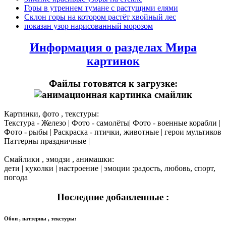
Горы в утреннем тумане с растущими елями
Склон горы на котором растёт хвойный лес
показан узор нарисованный морозом
Информация о разделах Мира
картинок
Файлы готовятся к загрузке:
Картинки, фото , текстуры:
Текстура - Железо | Фото - самолёты| Фото - военные корабли |
Фото - рыбы | Раскраска - птички, животные | герои мультиков
Паттерны праздничные |
Смайлики , эмодзи , анимашки:
дети | куколки | настроение | эмоции :радость, любовь, спорт,
погода
Последние добавленные :
Обои , паттерны , текстуры: