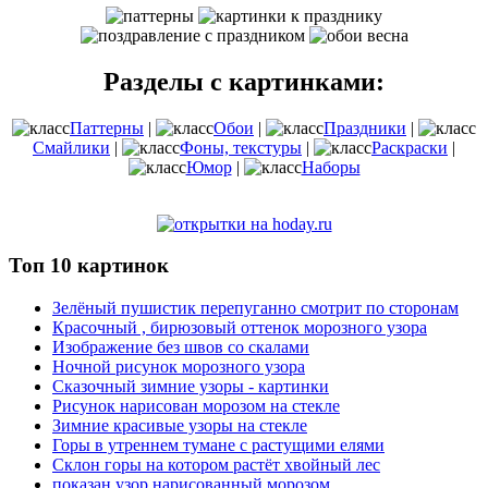
Разделы с картинками:
Паттерны
|
Обои
|
Праздники
|
Смайлики
|
Фоны, текстуры
|
Раскраски
|
Юмор
|
Наборы
Топ 10 картинок
Зелёный пушистик перепуганно смотрит по сторонам
Красочный , бирюзовый оттенок морозного узора
Изображение без швов со скалами
Ночной рисунок морозного узора
Сказочный зимние узоры - картинки
Рисунок нарисован морозом на стекле
Зимние красивые узоры на стекле
Горы в утреннем тумане с растущими елями
Склон горы на котором растёт хвойный лес
показан узор нарисованный морозом