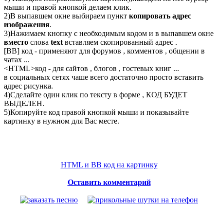
мыши и правой кнопкой делаем клик.
2)В выпавшем окне выбираем пункт
копировать адрес
изображения
.
3)Нажимаем кнопку с необходимым кодом и в выпавшем окне
вместо
слова
text
вставляем скопированный адрес .
[BB] код - применяют для форумов , комментов , общении в
чатах ...
<
HTML
>код - для сайтов , блогов , гостевых книг ...
в социальных сетях чаше всего достаточно просто вставить
адрес рисунка.
4)Сделайте один клик по тексту в форме , КОД БУДЕТ
ВЫДЕЛЕН.
5)Копируйте код правой кнопкой мыши и показывайте
картинку в нужном для Вас месте.
HTML и BB код на картинку
Оставить комментарий