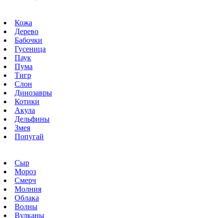
Кожа
Дерево
Бабочки
Гусеница
Паук
Пума
Тигр
Слон
Динозавры
Котики
Акула
Дельфины
Змея
Попугай
Сыр
Мороз
Смерч
Молния
Облака
Волны
Вулканы