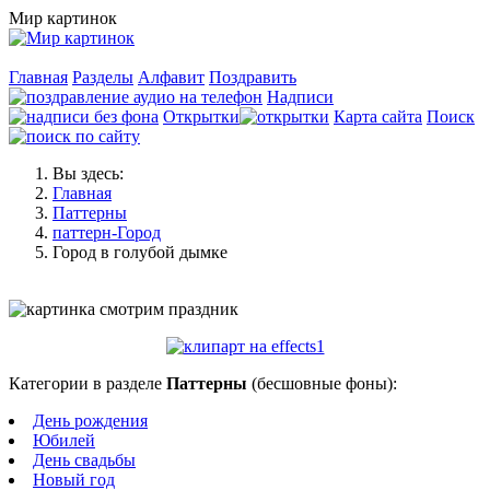
Мир картинок
Главная
Разделы
Алфавит
Поздравить
Надписи
Открытки
Карта сайта
Поиск
Вы здесь:
Главная
Паттерны
паттерн-Город
Город в голубой дымке
Категории в разделе
Паттерны
(бесшовные фоны):
День рождения
Юбилей
День свадьбы
Новый год