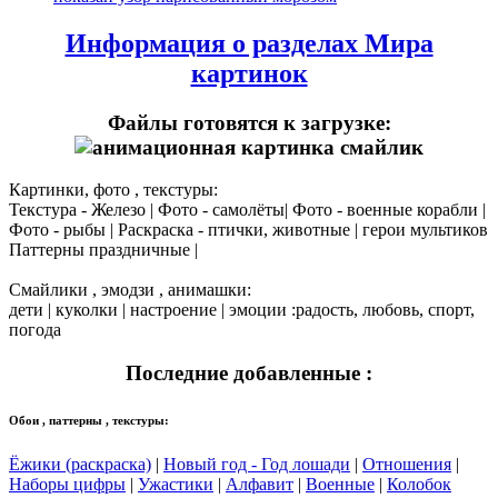
Информация о разделах Мира
картинок
Файлы готовятся к загрузке:
Картинки, фото , текстуры:
Текстура - Железо | Фото - самолёты| Фото - военные корабли |
Фото - рыбы | Раскраска - птички, животные | герои мультиков
Паттерны праздничные |
Смайлики , эмодзи , анимашки:
дети | куколки | настроение | эмоции :радость, любовь, спорт,
погода
Последние добавленные :
Обои , паттерны , текстуры:
Ёжики (раскраска)
|
Новый год - Год лошади
|
Отношения
|
Наборы цифры
|
Ужастики
|
Алфавит
|
Военные
|
Колобок