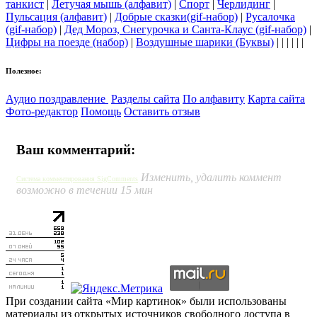
танкист
|
Летучая мышь (алфавит)
|
Спорт
|
Черлидинг
|
Пульсация (алфавит)
|
Добрые сказки(gif-набор)
|
Русалочка
(gif-набор)
|
Дед Мороз, Снегурочка и Санта-Клаус (gif-набор)
|
Цифры на поезде (набор)
|
Воздушные шарики (Буквы)
| | | | | |
Полезное:
Аудио поздравление
Разделы сайта
По алфавиту
Карта сайта
Фото-редактор
Помощь
Оставить отзыв
Ваш комментарий:
Изменить, удалить коммент
Система комментирования SigComments
возможно в течении 15 мин
При создании сайта «Мир картинок» были использованы
материалы из открытых источников свободного доступа в