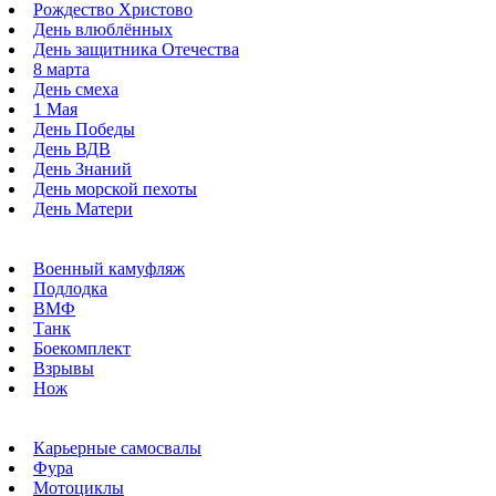
Рождество Христово
День влюблённых
День защитника Отечества
8 марта
День смеха
1 Мая
День Победы
День ВДВ
День Знаний
День морской пехоты
День Матери
Военный камуфляж
Подлодка
ВМФ
Танк
Боекомплект
Взрывы
Нож
Карьерные самосвалы
Фура
Мотоциклы