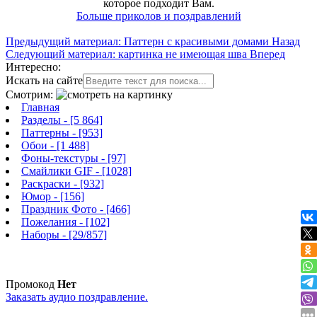
которое подходит Вам.
Больше приколов и поздравлений
Предыдущий материал: Паттерн с красивыми домами
Назад
Следующий материал: картинка не имеющая шва
Вперед
Интересно:
Искать на сайте
Смотрим:
Главная
Разделы
- [5 864]
Паттерны
- [953]
Обои
- [1 488]
Фоны-текстуры
- [97]
Смайлики GIF
- [1028]
Раскраски
- [932]
Юмор
- [156]
Праздник Фото
- [466]
Пожелания
- [102]
Наборы
- [29/857]
Промокод
Нет
Заказать аудио поздравление.