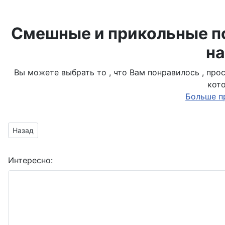
Смешные и прикольные по
на
Вы можете выбрать то , что Вам понравилось , пр
кот
Больше п
Предыдущий материал: Приглушенный фон луг
Назад
Интересно: