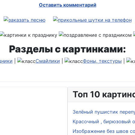
Оставить комментарий
Разделы с картинками:
дники
|
Смайлики
|
Фоны, текстуры
|
Топ 10 картин
Зелёный пушистик переп
Красочный , бирюзовый о
Изображение без швов с