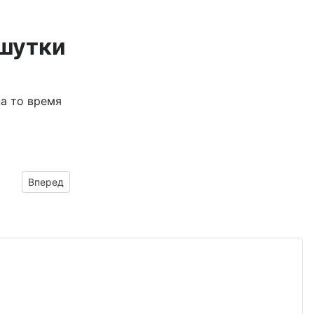
 шутки
на то время
Следующий материал: Луг с одуванчиками
Вперед