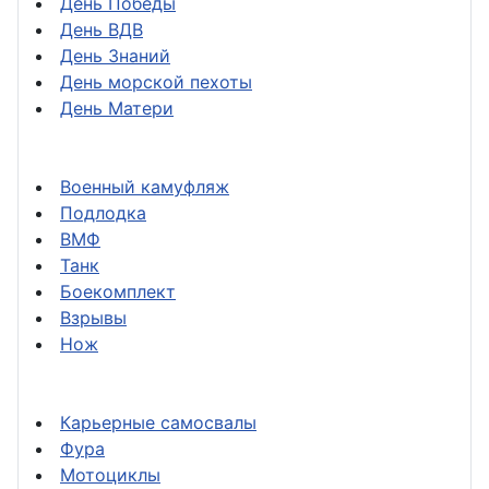
День Победы
День ВДВ
День Знаний
День морской пехоты
День Матери
Военный камуфляж
Подлодка
ВМФ
Танк
Боекомплект
Взрывы
Нож
Карьерные самосвалы
Фура
Мотоциклы