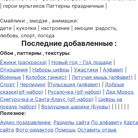
| герои мультиков Паттерны праздничные |
Смайлики , эмодзи , анимашки:
дети | куколки | настроение | эмоции :радость,
любовь, спорт, погода
Последние добавленные :
Обои , паттерны , текстуры:
Ёжики (раскраска)
|
Новый год - Год лошади
|
Отношения
|
Наборы цифры
|
Ужастики
|
Алфавит
|
Военные
|
Колобок танкист
|
Летучая мышь (алфавит)
|
Спорт
|
Черлидинг
|
Пульсация (алфавит)
|
Добрые
сказки(gif-набор)
|
Русалочка (gif-набор)
|
Дед Мороз,
Снегурочка и Санта-Клаус (gif-набор)
|
Цифры на
поезде (набор)
|
Воздушные шарики (Буквы)
| | | | | |
Полезное:
Аудио поздравление
Разделы сайта
По алфавиту
Карта
сайта
Фото-редактор
Помощь
Оставить отзыв