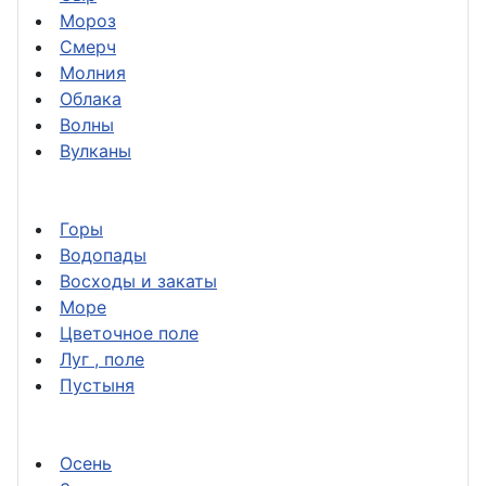
Мороз
Смерч
Молния
Облака
Волны
Вулканы
Горы
Водопады
Восходы и закаты
Море
Цветочное поле
Луг , поле
Пустыня
Осень