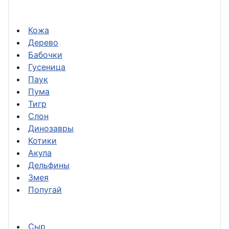
Кожа
Дерево
Бабочки
Гусеница
Паук
Пума
Тигр
Слон
Динозавры
Котики
Акула
Дельфины
Змея
Попугай
Сыр