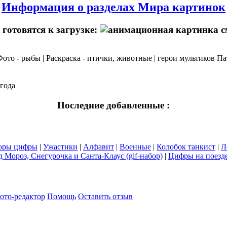
Информация о разделах Мира картинок
готовятся к загрузке:
 Фото - рыбы | Раскраска - птички, животные | герои мультиков П
огода
Последние добавленные :
оры цифры
|
Ужастики
|
Алфавит
|
Военные
|
Колобок танкист
|
Л
д Мороз, Снегурочка и Санта-Клаус (gif-набор)
|
Цифры на поезде
ото-редактор
Помощь
Оставить отзыв