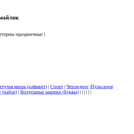
аттерны праздничные |
етучая мышь (алфавит)
|
Спорт
|
Черлидинг
|
Пульсация
 (набор)
|
Воздушные шарики (Буквы)
| | | | | |