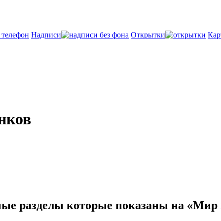
Надписи
Открытки
Кар
унков
ные разделы которые показаны на «Мир