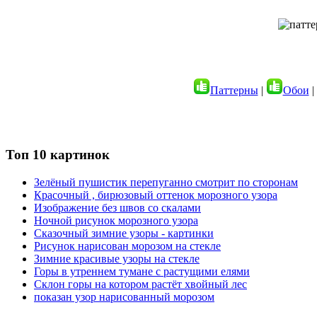
Паттерны
|
Обои
|
Топ 10 картинок
Зелёный пушистик перепуганно смотрит по сторонам
Красочный , бирюзовый оттенок морозного узора
Изображение без швов со скалами
Ночной рисунок морозного узора
Сказочный зимние узоры - картинки
Рисунок нарисован морозом на стекле
Зимние красивые узоры на стекле
Горы в утреннем тумане с растущими елями
Склон горы на котором растёт хвойный лес
показан узор нарисованный морозом