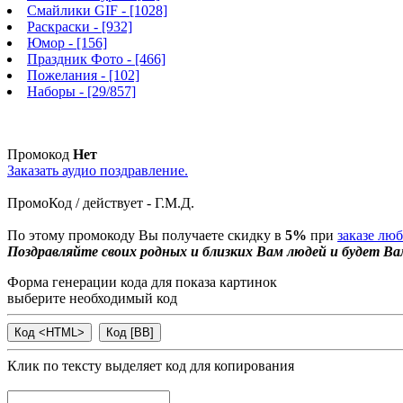
Смайлики GIF
- [1028]
Раскраски
- [932]
Юмор
- [156]
Праздник Фото
- [466]
Пожелания
- [102]
Наборы
- [29/857]
Промокод
Нет
Заказать аудио поздравление.
ПромоКод / действует - Г.М.Д.
По этому промокоду Вы получаете скидку в
5%
при
заказе лю
Поздравляйте своих родных и близких Вам людей и будет Ва
Форма генерации кода для показа картинок
выберите необходимый код
Клик по тексту выделяет код для копирования