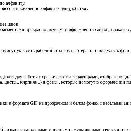
по алфавиту
 рассортированы по алфавиту для удобства .
щее швов
агментами прекрасно помогут в оформлении сайтов, плакатов ,
 помогут украсить рабочий стол компьютера или послужить фоно
одходят для работы с графическими редакторами, отображающие т
рава, цветы., кирпичи..) и фоны , которые помогут в оформлении 
ки в формате GIF на прозрачном и белом фонах с весёлыми аним
й возраст с животными и птицами , мультяшными героями и ск