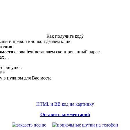
Как получить код?
ыши и правой кнопкой делаем клик.
ажения
.
вместо
слова
text
вставляем скопированный адрес .
х ...
ес рисунка.
ЛЕН.
 в нужном для Вас месте.
HTML и BB код на картинку
Оставить комментарий