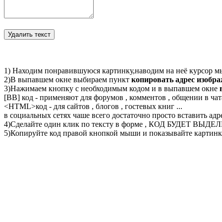
1) Находим понравившуюся картинку,наводим на неё курсор м
2)В выпавшем окне выбираем пункт
копировать адрес изобр
3)Нажимаем кнопку с необходимым кодом и в выпавшем окне
[BB] код - применяют для форумов , комментов , общении в чата
<
HTML
>код - для сайтов , блогов , гостевых книг ...
в социальных сетях чаше всего достаточно просто вставить адр
4)Сделайте один клик по тексту в форме , КОД БУДЕТ ВЫДЕ
5)Копируйте код правой кнопкой мыши и показывайте картинку