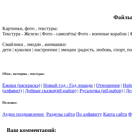
Файлы 
Картинки, фото , текстуры:
Текстура - Железо | Фото - самолёты| Фото - военные корабли |
Смайлики , эмодзи , анимашки:
дети | куколки | настроение | эмоции :радость, любовь, спорт, п
Обои , паттерны , текстуры:
Ёжики (раскраска)
|
Новый год - Год лошади
|
Отношения
|
Наб
(алфавит)
|
Добрые сказки(gif-набор)
|
Русалочка (gif-набор)
|
Де
Полезное:
Аудио поздравление
Разделы сайта
По алфавиту
Карта сайта
Ф
Ваш комментарий: