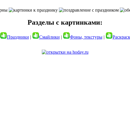
Разделы с картинками:
Праздники
|
Смайлики
|
Фоны, текстуры
|
Раскрас