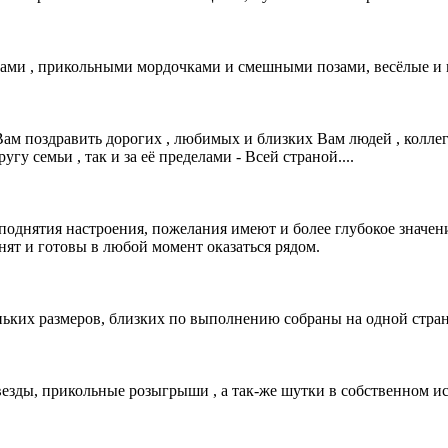
ми , прикольными мордочками и смешными позами, весёлые и 
Вам поздравить дорогих , любимых и близких Вам людей , колле
у семьи , так и за её пределами - Всей страной....
однятия настроения, пожелания имеют и более глубокое значени
мнят и готовы в любой момент оказаться рядом.
ьких размеров, близких по выполнению собраны на одной стра
везды, прикольные розыгрыши , а так-же шутки в собственном ис