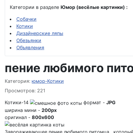
Категории в разделе
Юмор (весёлые картинки) :
Собачки
Котики
Дизайнерские ляпы
Обезьянки
Объявления
пение любимого пит
Информация о материале
Категория:
юмор-Котики
Просмотров: 221
Котики-14
формат -
JPG
ширина мини -
200px
оригинал -
800x600
Завораживающее пение любимого питомца , который 