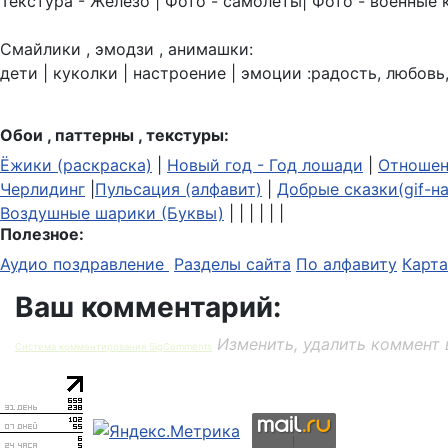
Текстура - Железо | Фото - самолёты| Фото - военные 
Смайлики , эмодзи , анимашки:
дети | куколки | настроение | эмоции :радость, любовь,
Обои , паттерны , текстуры:
Ёжики (раскраска)
|
Новый год - Год лошади
|
Отношен
Черлидинг
|
Пульсация (алфавит)
|
Добрые сказки(gif-н
Воздушные шарики (Буквы)
| | | | | |
Полезное:
Аудио поздравление
Разделы сайта
По алфавиту
Карта
Ваш комментарий:
Изменить, удалить коммент 
Система комментирования SigComments