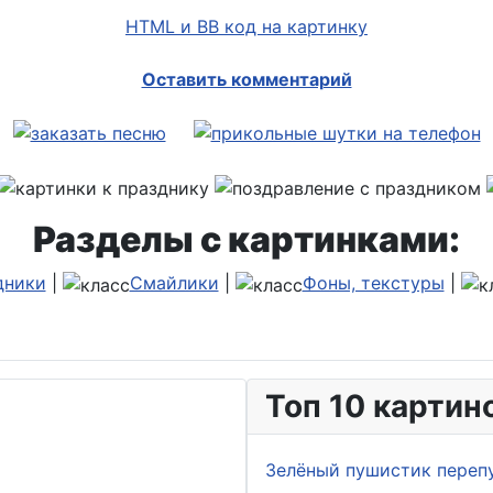
HTML и BB код на картинку
Оставить комментарий
Разделы с картинками:
дники
|
Смайлики
|
Фоны, текстуры
|
Топ 10 картин
Зелёный пушистик переп