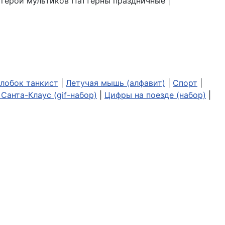
| герои мультиков Паттерны праздничные |
лобок танкист
|
Летучая мышь (алфавит)
|
Спорт
|
Санта-Клаус (gif-набор)
|
Цифры на поезде (набор)
|