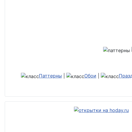
Паттерны
|
Обои
|
Праз