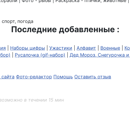
корабли | Фото - рыбы | Раскраска - птички, животные 
 спорт, погода
Последние добавленные :
ия
|
Наборы цифры
|
Ужастики
|
Алфавит
|
Военные
|
Ко
абор)
|
Русалочка (gif-набор)
|
Дед Мороз, Снегурочка и 
 сайта
Фото-редактор
Помощь
Оставить отзыв
возможно в течении 15 мин