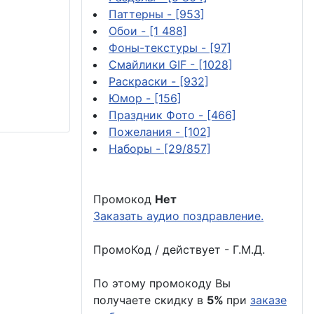
Паттерны
- [953]
Обои
- [1 488]
Фоны-текстуры
- [97]
Смайлики GIF
- [1028]
Раскраски
- [932]
Юмор
- [156]
Праздник Фото
- [466]
Пожелания
- [102]
Наборы
- [29/857]
Промокод
Нет
Заказать аудио поздравление.
ПромоКод / действует - Г.М.Д.
По этому промокоду Вы
получаете скидку в
5%
при
заказе