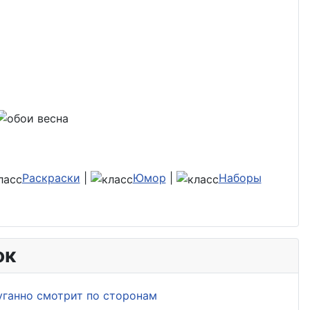
Раскраски
|
Юмор
|
Наборы
ок
уганно смотрит по сторонам