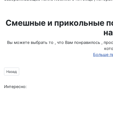
Смешные и прикольные по
на
Вы можете выбрать то , что Вам понравилось , пр
кот
Больше п
Предыдущий материал: картинка с рыжими котиками
Назад
Интересно: