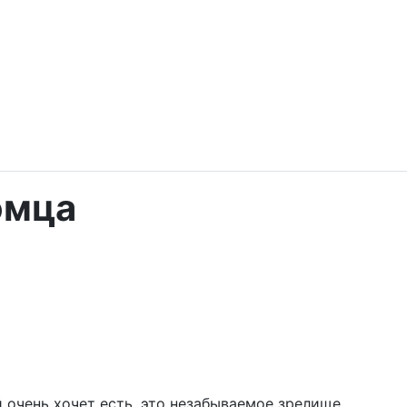
омца
очень хочет есть, это незабываемое зрелище.