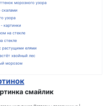
ттенок морозного узора
о скалами
го узора
- картинки
ом на стекле
а стекле
 с растущими елями
астёт хвойный лес
ный морозом
ртинок