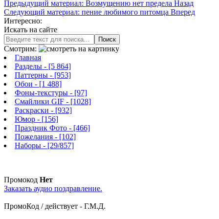
Предыдущий материал: Возмущению нет предела
Назад
Следующий материал: пение любимого питомца
Вперед
Интересно:
Искать на сайте
Поиск
Смотрим:
Главная
Разделы
- [5 864]
Паттерны
- [953]
Обои
- [1 488]
Фоны-текстуры
- [97]
Смайлики GIF
- [1028]
Раскраски
- [932]
Юмор
- [156]
Праздник Фото
- [466]
Пожелания
- [102]
Наборы
- [29/857]
Промокод
Нет
Заказать аудио поздравление.
ПромоКод / действует - Г.М.Д.