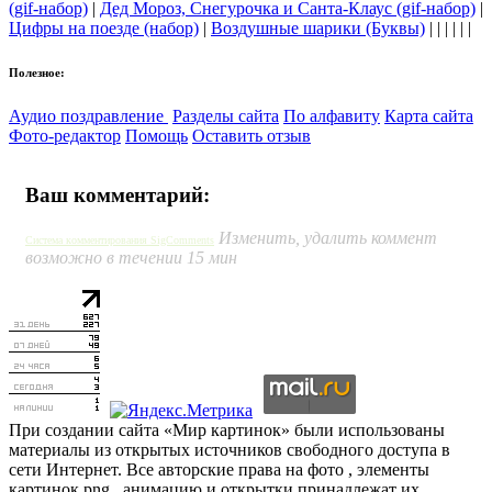
(gif-набор)
|
Дед Мороз, Снегурочка и Санта-Клаус (gif-набор)
|
Цифры на поезде (набор)
|
Воздушные шарики (Буквы)
| | | | | |
Полезное:
Аудио поздравление
Разделы сайта
По алфавиту
Карта сайта
Фото-редактор
Помощь
Оставить отзыв
Ваш комментарий:
Изменить, удалить коммент
Система комментирования SigComments
возможно в течении 15 мин
При создании сайта «Мир картинок» были использованы
материалы из открытых источников свободного доступа в
сети Интернет. Все авторские права на фото , элементы
картинок png , анимацию и открытки принадлежат их