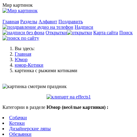
Мир картинок
Главная
Разделы
Алфавит
Поздравить
Надписи
Открытки
Карта сайта
Поиск
Вы здесь:
Главная
Юмор
юмор-Котики
картинка с рыжими котиками
Категории в разделе
Юмор (весёлые картинки) :
Собачки
Котики
Дизайнерские ляпы
Обезьянки