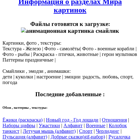
Информация о разделах Мира
картинок
Файлы готовятся к загрузке:
Картинки, фото , текстуры:
Текстура - Железо | Фото - самолёты| Фото - военные корабли |
Фото - рыбы | Раскраска - птички, животные | герои мультиков
Паттерны праздничные |
Смайлики , эмодзи , анимашки:
дети | куколки | настроение | эмоции :радость, любовь, спорт,
погода
Последние добавленные :
Обои , паттерны , текстуры:
Ёжики (раскраска)
|
Новый год - Год лошади
|
Отношения
|
Наборы цифры
|
Ужастики
|
Алфавит
|
Военные
|
Колобок
танкист
|
Летучая мышь (алфавит)
|
Спорт
|
Черлидинг
|
Пульсация (алфавит)
|
Добрые сказки(gif-набор)
|
Русалочка