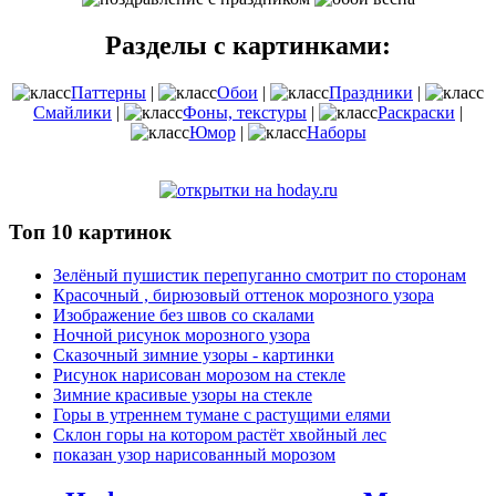
Разделы с картинками:
Паттерны
|
Обои
|
Праздники
|
Смайлики
|
Фоны, текстуры
|
Раскраски
|
Юмор
|
Наборы
Топ 10 картинок
Зелёный пушистик перепуганно смотрит по сторонам
Красочный , бирюзовый оттенок морозного узора
Изображение без швов со скалами
Ночной рисунок морозного узора
Сказочный зимние узоры - картинки
Рисунок нарисован морозом на стекле
Зимние красивые узоры на стекле
Горы в утреннем тумане с растущими елями
Склон горы на котором растёт хвойный лес
показан узор нарисованный морозом