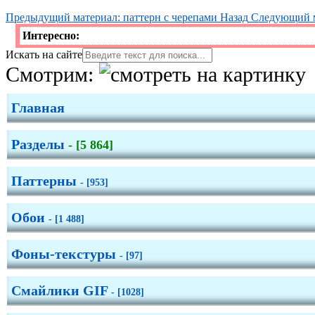
Предыдущий материал: паттерн с черепами
Назад
Следующий м
Боекомплект
Интересно:
Искать на сайте
Взрывы
Смотрим:
Нож
Главная
Разделы
- [5 864]
Карьерные самосвалы
Паттерны
- [953]
Фура
Обои
- [1 488]
Мотоциклы
Фоны-текстуры
- [97]
Смайлики GIF
Кожа
- [1028]