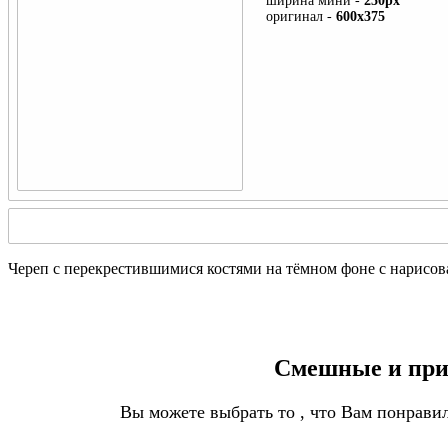
ширина мини -
250px
День Победы
оригинал -
600x375
День ВДВ
День Знаний
День морской пехоты
День Матери
Череп с перекрестившимися костями на тёмном фоне с нарисо
Военный камуфляж
Подлодка
Смешные и прик
ВМФ
Вы можете выбрать то , что Вам понрави
Танк