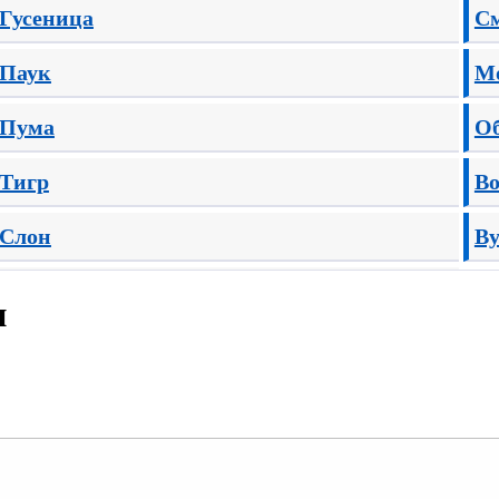
Гусеница
С
Паук
М
Пума
О
Тигр
В
Слон
В
Динозавры
и
Г
Котики
В
Акула
Во
Дельфины
М