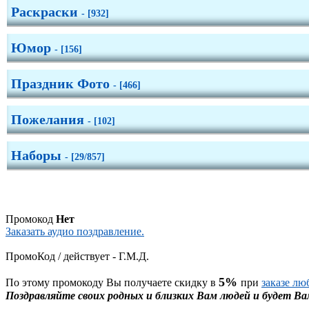
Дерево
Раскраски
- [932]
Юмор
- [156]
Праздник Фото
- [466]
Пожелания
- [102]
Наборы
- [29/857]
Промокод
Нет
Заказать аудио поздравление.
ПромоКод / действует - Г.М.Д.
5%
По этому промокоду Вы получаете скидку в
при
заказе лю
Поздравляйте своих родных и близких Вам людей и будет Ва