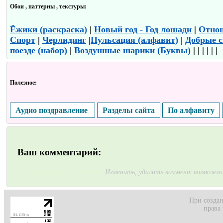
Обои , паттерны , текстуры:
Ёжики (раскраска)
|
Новый год - Год лошади
|
Отно
Спорт
|
Черлидинг
|
Пульсация (алфавит)
|
Добрые с
поезде (набор)
|
Воздушные шарики (Буквы)
| | | | | |
Полезное:
Аудио поздравление
Разделы сайта
По алфавиту
Ваш комментарий:
Изменить, удалить коммент возможно
Система комментирования SigComments
При создан
права