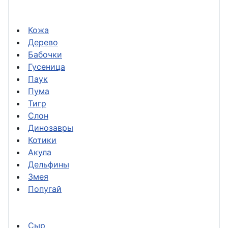
Кожа
Дерево
Бабочки
Гусеница
Паук
Пума
Тигр
Слон
Динозавры
Котики
Акула
Дельфины
Змея
Попугай
Сыр