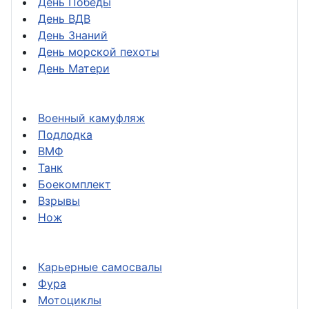
День Победы
День ВДВ
День Знаний
День морской пехоты
День Матери
Военный камуфляж
Подлодка
ВМФ
Танк
Боекомплект
Взрывы
Нож
Карьерные самосвалы
Фура
Мотоциклы