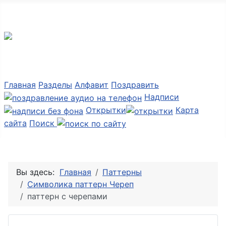
Мир картинок
Главная
Разделы
Алфавит
Поздравить
Надписи
Открытки
Карта
сайта
Поиск
Вы здесь:
Главная
Паттерны
Символика паттерн Череп
паттерн с черепами