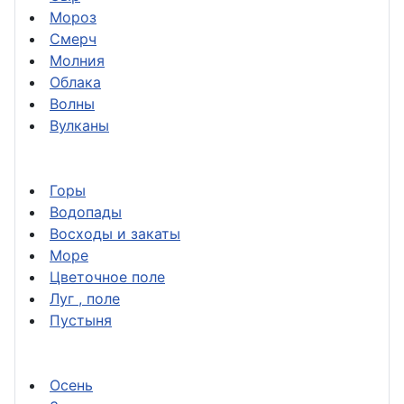
Мороз
Смерч
Молния
Облака
Волны
Вулканы
Горы
Водопады
Восходы и закаты
Море
Цветочное поле
Луг , поле
Пустыня
Осень