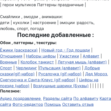
| герои мультиков Паттерны праздничные |
Смайлики , эмодзи , анимашки:
дети | куколки | настроение | эмоции :радость,
любовь, спорт, погода
Последние добавленные :
Обои , паттерны , текстуры:
Ёжики (раскраска)
|
Новый год - Год лошади
|
Отношения
|
Наборы цифры
|
Ужастики
|
Алфавит
|
Военные
|
Колобок танкист
|
Летучая мышь (алфавит)
|
Спорт
|
Черлидинг
|
Пульсация (алфавит)
|
Добрые
сказки(gif-набор)
|
Русалочка (gif-набор)
|
Дед Мороз,
Снегурочка и Санта-Клаус (gif-набор)
|
Цифры на
поезде (набор)
|
Воздушные шарики (Буквы)
| | | | | |
Полезное:
Аудио поздравление
Разделы сайта
По алфавиту
Карта
сайта
Фото-редактор
Помощь
Оставить отзыв