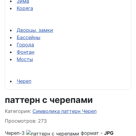
Зима
Коряга
Дворцы, замки
Бассейны
Города
Фонтан
Мосты
Череп
паттерн с черепами
Информация о материале
Категория:
Символика паттерн Череп
Просмотров: 273
Череп-3
формат -
JPG