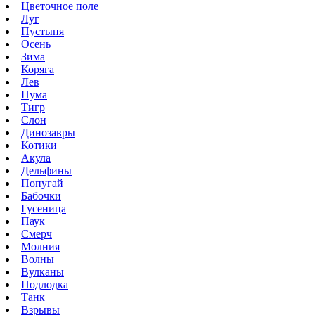
Цветочное поле
Луг
Пустыня
Осень
Зима
Коряга
Лев
Пума
Тигр
Слон
Динозавры
Котики
Акула
Дельфины
Попугай
Бабочки
Гусеница
Паук
Смерч
Молния
Волны
Вулканы
Подлодка
Танк
Взрывы