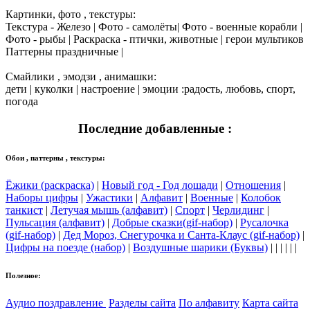
Картинки, фото , текстуры:
Текстура - Железо | Фото - самолёты| Фото - военные корабли |
Фото - рыбы | Раскраска - птички, животные | герои мультиков
Паттерны праздничные |
Смайлики , эмодзи , анимашки:
дети | куколки | настроение | эмоции :радость, любовь, спорт,
погода
Последние добавленные :
Обои , паттерны , текстуры:
Ёжики (раскраска)
|
Новый год - Год лошади
|
Отношения
|
Наборы цифры
|
Ужастики
|
Алфавит
|
Военные
|
Колобок
танкист
|
Летучая мышь (алфавит)
|
Спорт
|
Черлидинг
|
Пульсация (алфавит)
|
Добрые сказки(gif-набор)
|
Русалочка
(gif-набор)
|
Дед Мороз, Снегурочка и Санта-Клаус (gif-набор)
|
Цифры на поезде (набор)
|
Воздушные шарики (Буквы)
| | | | | |
Полезное:
Аудио поздравление
Разделы сайта
По алфавиту
Карта сайта