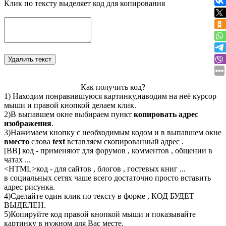
Клик по тексту выделяет код для копирования
Как получить код?
1) Находим понравившуюся картинку,наводим на неё курсор
мыши и правой кнопкой делаем клик.
2)В выпавшем окне выбираем пункт
копировать адрес
изображения
.
3)Нажимаем кнопку с необходимым кодом и в выпавшем окне
вместо
слова
text
вставляем скопированный адрес .
[BB] код - применяют для форумов , комментов , общении в
чатах ...
<
HTML
>код - для сайтов , блогов , гостевых книг ...
в социальных сетях чаше всего достаточно просто вставить
адрес рисунка.
4)Сделайте один клик по тексту в форме , КОД БУДЕТ
ВЫДЕЛЕН.
5)Копируйте код правой кнопкой мыши и показывайте
картинку в нужном для Вас месте.