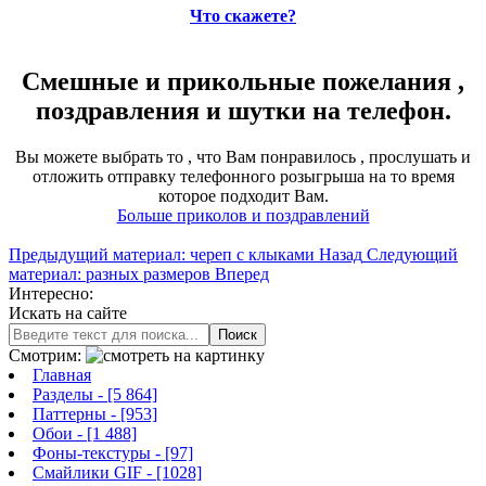
Что скажете?
Смешные и прикольные пожелания ,
поздравления и шутки на телефон.
Вы можете выбрать то , что Вам понравилось , прослушать и
отложить отправку телефонного розыгрыша на то время
которое подходит Вам.
Больше приколов и поздравлений
Предыдущий материал: череп с клыками
Назад
Следующий
материал: разных размеров
Вперед
Интересно:
Искать на сайте
Поиск
Смотрим:
Главная
Разделы
- [5 864]
Паттерны
- [953]
Обои
- [1 488]
Фоны-текстуры
- [97]
Смайлики GIF
- [1028]