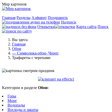
Мир картинок
Главная
Разделы
Алфавит
Поздравить
Надписи
Открытки
Карта сайта
Поиск
Вы здесь:
Главная
Обои
— Символика-обои- Череп
Трафареты с черепами
Категории в разделе
Обои:
Горы
Море
Водопады
Восходы и закаты