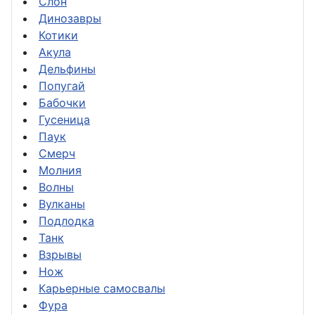
Слон
Динозавры
Котики
Акула
Дельфины
Попугай
Бабочки
Гусеница
Паук
Смерч
Молния
Волны
Вулканы
Подлодка
Танк
Взрывы
Нож
Карьерные самосвалы
Фура