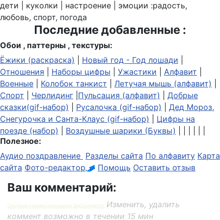
дети | куколки | настроение | эмоции :радость,
любовь, спорт, погода
Последние добавленные :
Обои , паттерны , текстуры:
Ёжики (раскраска)
|
Новый год - Год лошади
|
Отношения
|
Наборы цифры
|
Ужастики
|
Алфавит
|
Военные
|
Колобок танкист
|
Летучая мышь (алфавит)
|
Спорт
|
Черлидинг
|
Пульсация (алфавит)
|
Добрые
сказки(gif-набор)
|
Русалочка (gif-набор)
|
Дед Мороз,
Снегурочка и Санта-Клаус (gif-набор)
|
Цифры на
поезде (набор)
|
Воздушные шарики (Буквы)
| | | | | |
Полезное:
Аудио поздравление
Разделы сайта
По алфавиту
Карта
сайта
Фото-редактор
Помощь
Оставить отзыв
Ваш комментарий:
Изменить, удалить
Система комментирования SigComments
коммент возможно в течении 15 мин