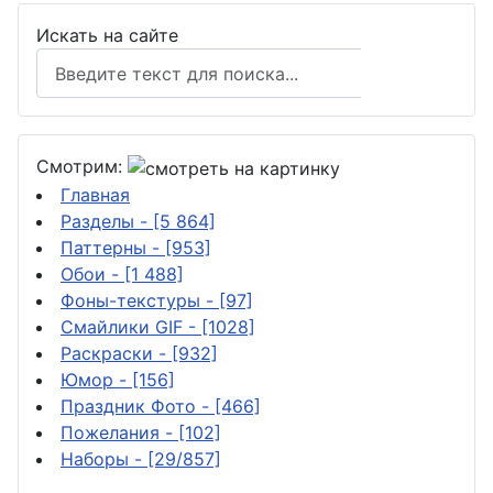
Искать на сайте
Поиск
Смотрим:
Главная
Разделы
- [5 864]
Паттерны
- [953]
Обои
- [1 488]
Фоны-текстуры
- [97]
Смайлики GIF
- [1028]
Раскраски
- [932]
Юмор
- [156]
Праздник Фото
- [466]
Пожелания
- [102]
Наборы
- [29/857]