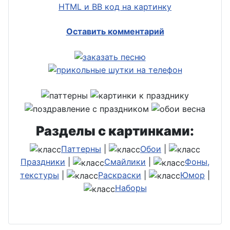
HTML и BB код на картинку
Оставить комментарий
Разделы с картинками:
Паттерны
|
Обои
|
Праздники
|
Смайлики
|
Фоны,
текстуры
|
Раскраски
|
Юмор
|
Наборы