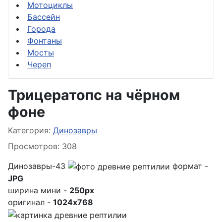
Мотоциклы
Бассейн
Города
Фонтаны
Мосты
Череп
Трицератопс на чёрном
фоне
Информация о материале
Категория:
Динозавры
Просмотров: 308
Динозавры-43
формат -
JPG
ширина мини -
250px
оригинал -
1024x768