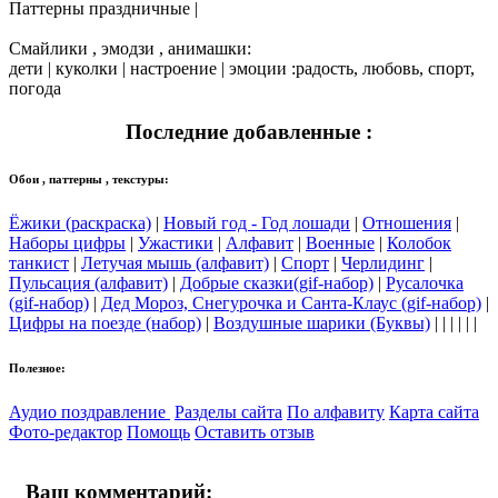
Паттерны праздничные |
Смайлики , эмодзи , анимашки:
дети | куколки | настроение | эмоции :радость, любовь, спорт,
погода
Последние добавленные :
Обои , паттерны , текстуры:
Ёжики (раскраска)
|
Новый год - Год лошади
|
Отношения
|
Наборы цифры
|
Ужастики
|
Алфавит
|
Военные
|
Колобок
танкист
|
Летучая мышь (алфавит)
|
Спорт
|
Черлидинг
|
Пульсация (алфавит)
|
Добрые сказки(gif-набор)
|
Русалочка
(gif-набор)
|
Дед Мороз, Снегурочка и Санта-Клаус (gif-набор)
|
Цифры на поезде (набор)
|
Воздушные шарики (Буквы)
| | | | | |
Полезное:
Аудио поздравление
Разделы сайта
По алфавиту
Карта сайта
Фото-редактор
Помощь
Оставить отзыв
Ваш комментарий: