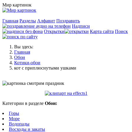
Мир картинок
Главная
Разделы
Алфавит
Поздравить
Надписи
Открытки
Карта сайта
Поиск
Вы здесь:
Главная
Обои
Котики-обои
кот с приплюснутыми ушками
Категории в разделе
Обои:
Горы
Море
Водопады
Восходы и закаты