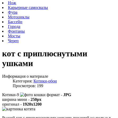
Нож
Карьерные самосвалы
Фура
Мотоциклы
Бассейн
Города
Фонтаны
Мосты
Череп
кот с приплюснутыми
ушками
Информация о материале
Категория:
Котики-обои
Просмотров: 199
Котики-9
формат -
JPG
ширина мини -
250px
оригинал -
1920x1200
Рыжий кот с приплюснутыми ушками лежащий на полу и в