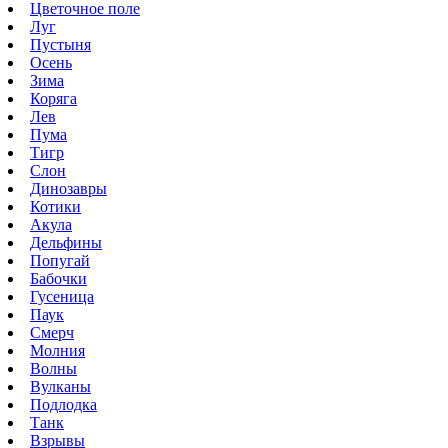
Цветочное поле
Луг
Пустыня
Осень
Зима
Коряга
Лев
Пума
Тигр
Слон
Динозавры
Котики
Акула
Дельфины
Попугай
Бабочки
Гусеница
Паук
Смерч
Молния
Волны
Вулканы
Подлодка
Танк
Взрывы