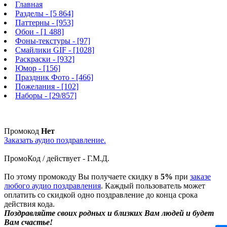
Главная
Разделы
- [5 864]
Паттерны
- [953]
Обои
- [1 488]
Фоны-текстуры
- [97]
Смайлики GIF
- [1028]
Раскраски
- [932]
Юмор
- [156]
Праздник Фото
- [466]
Пожелания
- [102]
Наборы
- [29/857]
Промокод
Нет
Заказать аудио поздравление.
ПромоКод / действует - Г.М.Д.
По этому промокоду Вы получаете скидку в
5%
при
заказе
любого аудио поздравления
. Каждый пользователь может
оплатить со скидкой одно поздравление до конца срока
действия кода.
Поздравляйте своих родных и близких Вам людей и будет
Вам счастье!