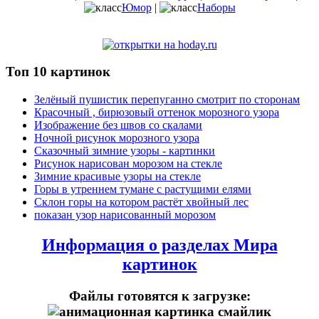
Юмор
|
Наборы
Топ 10 картинок
Зелёный пушистик перепуганно смотрит по сторонам
Красочный , бирюзовый оттенок морозного узора
Изображение без швов со скалами
Ночной рисунок морозного узора
Сказочный зимние узоры - картинки
Рисунок нарисован морозом на стекле
Зимние красивые узоры на стекле
Горы в утреннем тумане с растущими елями
Склон горы на котором растёт хвойный лес
показан узор нарисованный морозом
Информация о разделах Мира
картинок
Файлы готовятся к загрузке: