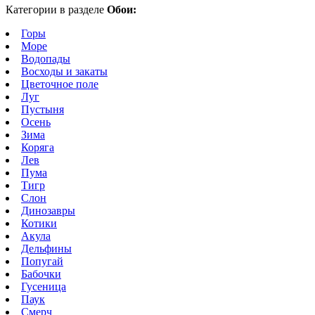
Категории в разделе
Обои:
Горы
Море
Водопады
Восходы и закаты
Цветочное поле
Луг
Пустыня
Осень
Зима
Коряга
Лев
Пума
Тигр
Слон
Динозавры
Котики
Акула
Дельфины
Попугай
Бабочки
Гусеница
Паук
Смерч