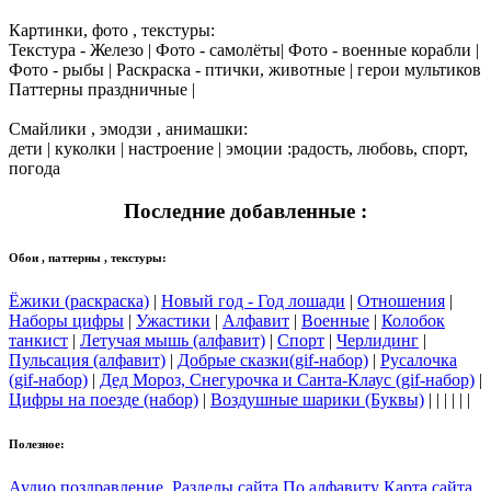
Картинки, фото , текстуры:
Текстура - Железо | Фото - самолёты| Фото - военные корабли |
Фото - рыбы | Раскраска - птички, животные | герои мультиков
Паттерны праздничные |
Смайлики , эмодзи , анимашки:
дети | куколки | настроение | эмоции :радость, любовь, спорт,
погода
Последние добавленные :
Обои , паттерны , текстуры:
Ёжики (раскраска)
|
Новый год - Год лошади
|
Отношения
|
Наборы цифры
|
Ужастики
|
Алфавит
|
Военные
|
Колобок
танкист
|
Летучая мышь (алфавит)
|
Спорт
|
Черлидинг
|
Пульсация (алфавит)
|
Добрые сказки(gif-набор)
|
Русалочка
(gif-набор)
|
Дед Мороз, Снегурочка и Санта-Клаус (gif-набор)
|
Цифры на поезде (набор)
|
Воздушные шарики (Буквы)
| | | | | |
Полезное:
Аудио поздравление
Разделы сайта
По алфавиту
Карта сайта