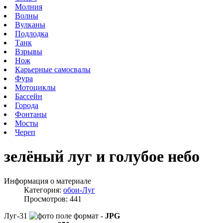
Молния
Волны
Вулканы
Подлодка
Танк
Взрывы
Нож
Карьерные самосвалы
Фура
Мотоциклы
Бассейн
Города
Фонтаны
Мосты
Череп
зелёный луг и голубое небо
Информация о материале
Категория:
обои-Луг
Просмотров: 441
Луг-31
формат -
JPG