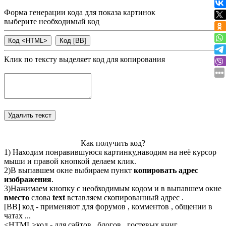
Форма генерации кода для показа картинок
выберите необходимый код
Клик по тексту выделяет код для копирования
Как получить код?
1) Находим понравившуюся картинку,наводим на неё курсор
мыши и правой кнопкой делаем клик.
2)В выпавшем окне выбираем пункт
копировать адрес
изображения
.
3)Нажимаем кнопку с необходимым кодом и в выпавшем окне
вместо
слова
text
вставляем скопированный адрес .
[BB] код - применяют для форумов , комментов , общении в
чатах ...
<
HTML
>код - для сайтов , блогов , гостевых книг ...