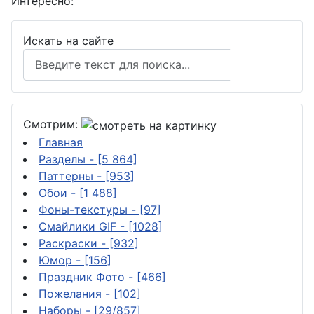
Интересно:
Искать на сайте
Поиск
Смотрим:
Главная
Разделы
- [5 864]
Паттерны
- [953]
Обои
- [1 488]
Фоны-текстуры
- [97]
Смайлики GIF
- [1028]
Раскраски
- [932]
Юмор
- [156]
Праздник Фото
- [466]
Пожелания
- [102]
Наборы
- [29/857]