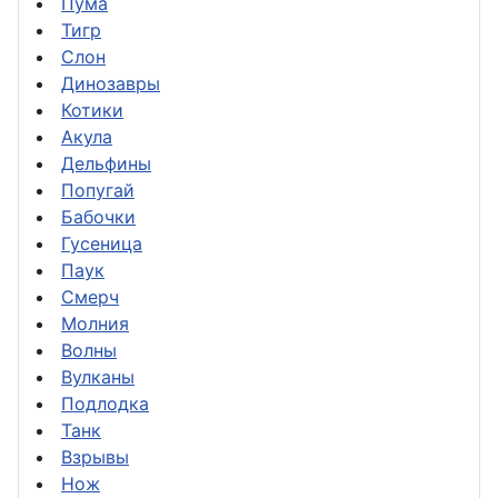
Пума
Тигр
Слон
Динозавры
Котики
Акула
Дельфины
Попугай
Бабочки
Гусеница
Паук
Смерч
Молния
Волны
Вулканы
Подлодка
Танк
Взрывы
Нож