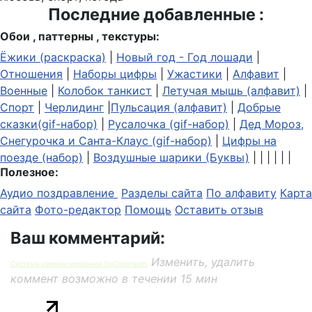
Последние добавленные :
Обои , паттерны , текстуры:
Ёжики (раскраска)
|
Новый год - Год лошади
|
Отношения
|
Наборы цифры
|
Ужастики
|
Алфавит
|
Военные
|
Колобок танкист
|
Летучая мышь (алфавит)
|
Спорт
|
Черлидинг
|
Пульсация (алфавит)
|
Добрые
сказки(gif-набор)
|
Русалочка (gif-набор)
|
Дед Мороз,
Снегурочка и Санта-Клаус (gif-набор)
|
Цифры на
поезде (набор)
|
Воздушные шарики (Буквы)
| | | | | |
Полезное:
Аудио поздравление
Разделы сайта
По алфавиту
Карта
сайта
Фото-редактор
Помощь
Оставить отзыв
Ваш комментарий:
Изменить, удалить
Система комментирования SigComments
коммент возможно в течении 15 мин