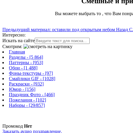
Смешные и прик
Вы можете выбрать то , что Вам понр
Предыдущий материал: оставили под открытым небом
Назад
С
Интересно:
Искать на сайте
Смотрим:
Главная
Разделы
- [5 864]
Паттерны
- [953]
Обои
- [1 488]
Фоны-текстуры
- [97]
Смайлики GIF
- [1028]
Раскраски
- [932]
Юмор
- [156]
Праздник Фото
- [466]
Пожелания
- [102]
Наборы
- [29/857]
Промокод
Нет
Заказать аудио поздравление.