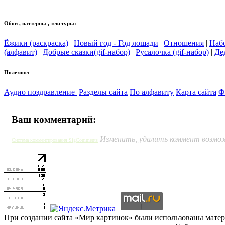
Обои , паттерны , текстуры:
Ёжики (раскраска)
|
Новый год - Год лошади
|
Отношения
|
Наб
(алфавит)
|
Добрые сказки(gif-набор)
|
Русалочка (gif-набор)
|
Де
Полезное:
Аудио поздравление
Разделы сайта
По алфавиту
Карта сайта
Ф
Ваш комментарий:
Изменить, удалить коммент возмож
Система комментирования SigComments
При создании сайта «Мир картинок» были использованы материа