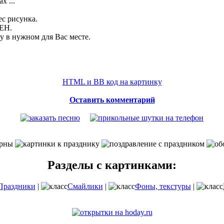
х ...
ес рисунка.
ЛЕН.
 в нужном для Вас месте.
HTML и BB код на картинку
Оставить комментарий
Разделы с картинками:
Праздники
|
Смайлики
|
Фоны, текстуры
|