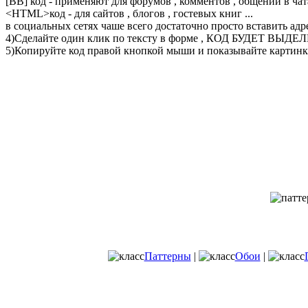
[BB] код - применяют для форумов , комментов , общении в чата
<
HTML
>код - для сайтов , блогов , гостевых книг ...
в социальных сетях чаше всего достаточно просто вставить адр
4)Сделайте один клик по тексту в форме , КОД БУДЕТ ВЫДЕ
5)Копируйте код правой кнопкой мыши и показывайте картинку
Паттерны
|
Обои
|