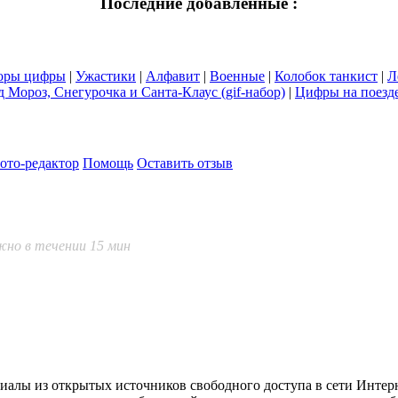
Последние добавленные :
оры цифры
|
Ужастики
|
Алфавит
|
Военные
|
Колобок танкист
|
Л
д Мороз, Снегурочка и Санта-Клаус (gif-набор)
|
Цифры на поезде
ото-редактор
Помощь
Оставить отзыв
но в течении 15 мин
лы из открытых источников свободного доступа в сети Интернет