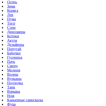
Осень
Зима
Коряга
Лев
Пума
Тигр
Слон
Динозавры
Котики
Акула
Дельфины
Попугай
Бабочки
Гусеница
Паук
Смерч
Молния
Волны
Вулканы
Подлодка
Танк
Взрывы
Нож
Карьерные самосвалы
Фура