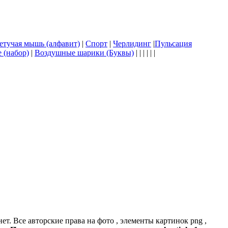
етучая мышь (алфавит)
|
Спорт
|
Черлидинг
|
Пульсация
 (набор)
|
Воздушные шарики (Буквы)
| | | | | |
. Все авторские права на фото , элементы картинок png ,