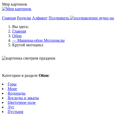
Мир картинок
Главная
Разделы
Алфавит
Поздравить
Вы здесь:
Главная
Обои
— Машины-обои Мотоциклы
Крутой мотоцикл
Категории в разделе
Обои:
Горы
Море
Водопады
Восходы и закаты
Цветочное поле
Луг
Пустыня