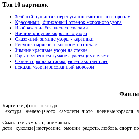
Топ 10 картинок
Зелёный пушистик перепуганно смотрит по сторонам
Красочный , бирюзовый оттенок морозного узора
Изображение без швов со скалами
Ночной рисунок морозного узора
Сказочный зимние узоры - картинки
Рисунок нарисован морозом на стекле
Зимние красивые узоры на стекле
Горы в утреннем тумане с растущими елями
Склон горы на котором растёт хвойный лес
показан узор нарисованный морозом
Файлы 
Картинки, фото , текстуры:
Текстура - Железо | Фото - самолёты| Фото - военные корабли |
Смайлики , эмодзи , анимашки:
дети | куколки | настроение | эмоции :радость, любовь, спорт, п