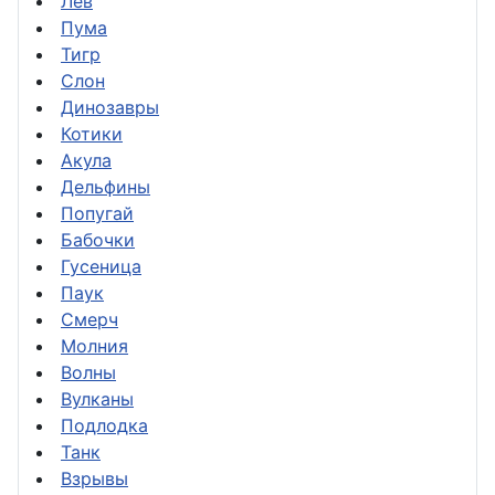
Лев
Пума
Тигр
Слон
Динозавры
Котики
Акула
Дельфины
Попугай
Бабочки
Гусеница
Паук
Смерч
Молния
Волны
Вулканы
Подлодка
Танк
Взрывы