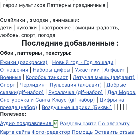
| герои мультиков Паттерны праздничные |
Смайлики , эмодзи , анимашки:
дети | куколки | настроение | эмоции :радость,
любовь, спорт, погода
Последние добавленные :
Обои , паттерны , текстуры:
Ёжики (раскраска)
|
Новый год - Год лошади
|
Отношения
|
Наборы цифры
|
Ужастики
|
Алфавит
|
Военные
|
Колобок танкист
|
Летучая мышь (алфавит)
|
Спорт
|
Черлидинг
|
Пульсация (алфавит)
|
Добрые
сказки(gif-набор)
|
Русалочка (gif-набор)
|
Дед Мороз,
Снегурочка и Санта-Клаус (gif-набор)
|
Цифры на
поезде (набор)
|
Воздушные шарики (Буквы)
| | | | | |
Полезное:
Аудио поздравление
Разделы сайта
По алфавиту
Карта сайта
Фото-редактор
Помощь
Оставить отзыв