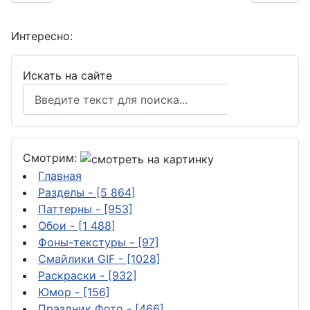
Интересно:
Искать на сайте
Поиск
Смотрим:
Главная
Разделы
- [5 864]
Паттерны
- [953]
Обои
- [1 488]
Фоны-текстуры
- [97]
Смайлики GIF
- [1028]
Раскраски
- [932]
Юмор
- [156]
Праздник Фото
- [466]