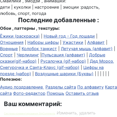
Смайлики , эмодзи , анимашки:
дети | куколки | настроение | эмоции :радость,
любовь, спорт, погода
Последние добавленные :
Обои , паттерны , текстуры:
Ёжики (раскраска)
|
Новый год - Год лошади
|
Отношения
|
Наборы цифры
|
Ужастики
|
Алфавит
|
Военные
|
Колобок танкист
|
Летучая мышь (алфавит)
|
Спорт
|
Черлидинг
|
Пульсация (алфавит)
|
Добрые
сказки(gif-набор)
|
Русалочка (gif-набор)
|
Дед Мороз,
Снегурочка и Санта-Клаус (gif-набор)
|
Цифры на
поезде (набор)
|
Воздушные шарики (Буквы)
| | | | | |
Полезное:
Аудио поздравление
Разделы сайта
По алфавиту
Карта
сайта
Фото-редактор
Помощь
Оставить отзыв
Ваш комментарий:
Изменить, удалить
Система комментирования SigComments