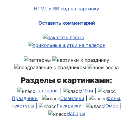
HTML и BB код на картинку
Оставить комментарий
Разделы с картинками:
Паттерны
|
Обои
|
Праздники
|
Смайлики
|
Фоны,
текстуры
|
Раскраски
|
Юмор
|
Наборы