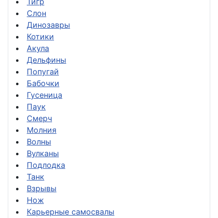
Тигр
Слон
Динозавры
Котики
Акула
Дельфины
Попугай
Бабочки
Гусеница
Паук
Смерч
Молния
Волны
Вулканы
Подлодка
Танк
Взрывы
Нож
Карьерные самосвалы