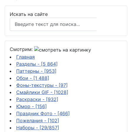
Искать на сайте
Поиск
Смотрим:
Главная
Разделы
- [5 864]
Паттерны
- [953]
Обои
- [1 488]
Фоны-текстуры
- [97]
Смайлики GIF
- [1028]
Раскраски
- [932]
Юмор
- [156]
Праздник Фото
- [466]
Пожелания
- [102]
Наборы
- [29/857]