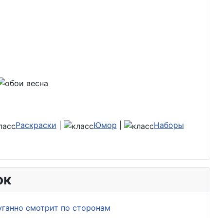
Раскраски
|
Юмор
|
Наборы
ок
уганно смотрит по сторонам