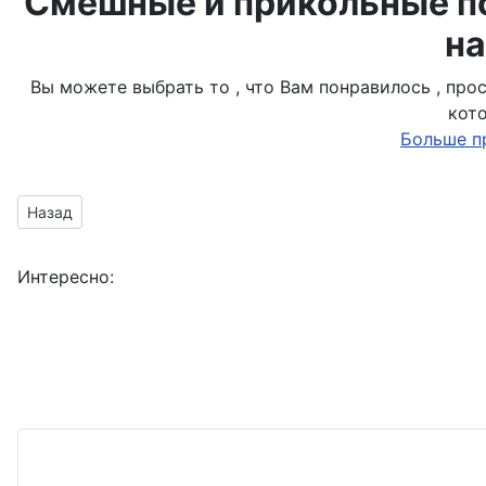
Смешные и прикольные по
на
Вы можете выбрать то , что Вам понравилось , пр
кот
Больше п
Предыдущий материал: может стать оружием
Назад
Интересно: