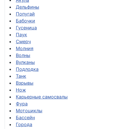
Акула
Дельфины
Попугай
Бабочки
Гусеница
Паук
Смерч
Молния
Волны
Вулканы
Подлодка
Танк
Взрывы
Нож
Карьерные самосвалы
Фура
Мотоциклы
Бассейн
Города