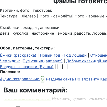
Файлы готовятс
Картинки, фото , текстуры:
Текстура - Железо | Фото - самолёты| Фото - военные 
Смайлики , эмодзи , анимашки:
дети | куколки | настроение | эмоции :радость, любовь,
Обои , паттерны , текстуры:
Ёжики (раскраска)
|
Новый год - Год лошади
|
Отношен
Черлидинг
|
Пульсация (алфавит)
|
Добрые сказки(gif-н
Воздушные шарики (Буквы)
| | | | | |
Полезное:
Аудио поздравление
Разделы сайта
По алфавиту
Кар
Ваш комментарий:
Изменить, удалить коммент 
Система комментирования SigComments