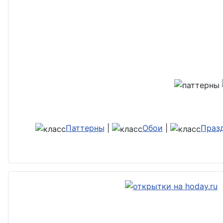
Паттерны
|
Обои
|
Праз