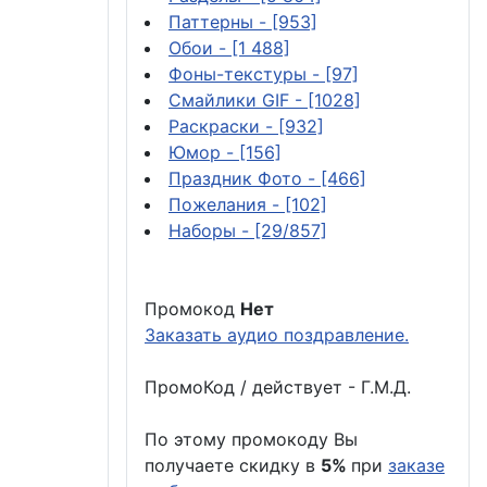
Паттерны
- [953]
Обои
- [1 488]
Фоны-текстуры
- [97]
Смайлики GIF
- [1028]
Раскраски
- [932]
Юмор
- [156]
Праздник Фото
- [466]
Пожелания
- [102]
Наборы
- [29/857]
Промокод
Нет
Заказать аудио поздравление.
ПромоКод / действует - Г.М.Д.
По этому промокоду Вы
получаете скидку в
5%
при
заказе