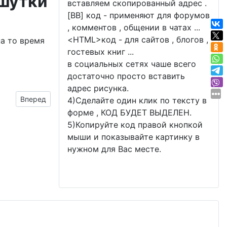
 шутки
вставляем скопированный адрес .
[BB] код - применяют для форумов
, комментов , общении в чатах ...
<
HTML
>код - для сайтов , блогов ,
на то время
гостевых книг ...
в социальных сетях чаше всего
достаточно просто вставить
адрес рисунка.
Следующий материал: холодное оружие
Вперед
4)Сделайте один клик по тексту в
форме , КОД БУДЕТ ВЫДЕЛЕН.
5)Копируйте код правой кнопкой
мыши и показывайте картинку в
нужном для Вас месте.