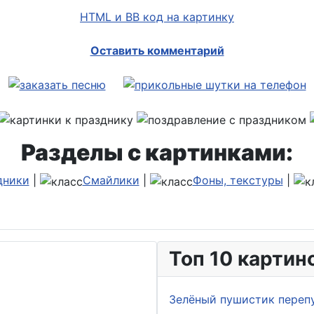
HTML и BB код на картинку
Оставить комментарий
Разделы с картинками:
дники
|
Смайлики
|
Фоны, текстуры
|
Топ 10 картин
Зелёный пушистик переп