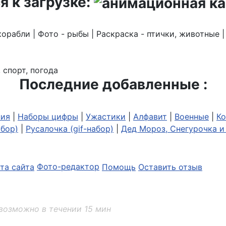
я к загрузке:
корабли | Фото - рыбы | Раскраска - птички, животные 
 спорт, погода
Последние добавленные :
ия
|
Наборы цифры
|
Ужастики
|
Алфавит
|
Военные
|
Ко
абор)
|
Русалочка (gif-набор)
|
Дед Мороз, Снегурочка и 
та сайта
Фото-редактор
Помощь
Оставить отзыв
возможно в течении 15 мин