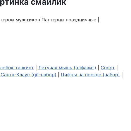
| герои мультиков Паттерны праздничные |
лобок танкист
|
Летучая мышь (алфавит)
|
Спорт
|
Санта-Клаус (gif-набор)
|
Цифры на поезде (набор)
|