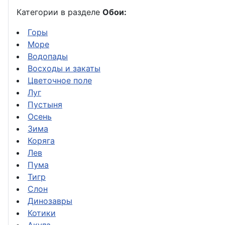
Категории в разделе
Обои:
Горы
Море
Водопады
Восходы и закаты
Цветочное поле
Луг
Пустыня
Осень
Зима
Коряга
Лев
Пума
Тигр
Слон
Динозавры
Котики