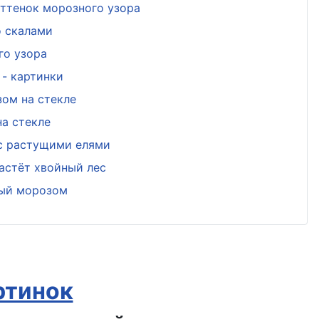
ттенок морозного узора
о скалами
го узора
- картинки
ом на стекле
а стекле
 с растущими елями
астёт хвойный лес
ный морозом
ртинок