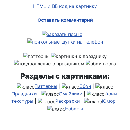
HTML и BB код на картинку
Оставить комментарий
Разделы с картинками:
Паттерны
|
Обои
|
Праздники
|
Смайлики
|
Фоны,
текстуры
|
Раскраски
|
Юмор
|
Наборы