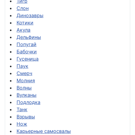
Тигр
Слон
Динозавры
Котики
Акула
Дельфины
Попугай
Бабочки
Гусеница
Паук
Смерч
Молния
Волны
Вулканы
Подлодка
Танк
Взрывы
Нож
Карьерные самосвалы