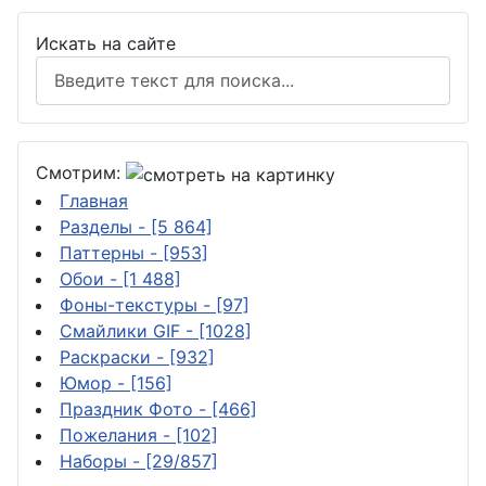
Искать на сайте
Смотрим:
Главная
Разделы
- [5 864]
Паттерны
- [953]
Обои
- [1 488]
Фоны-текстуры
- [97]
Смайлики GIF
- [1028]
Раскраски
- [932]
Юмор
- [156]
Праздник Фото
- [466]
Пожелания
- [102]
Наборы
- [29/857]