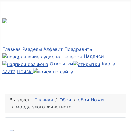
Мир картинок
Главная
Разделы
Алфавит
Поздравить
Надписи
Открытки
Карта
сайта
Поиск
Вы здесь:
Главная
Обои
обои Ножи
морда злого животного