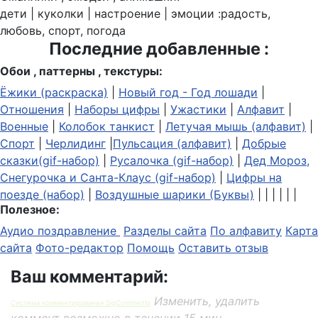
дети | куколки | настроение | эмоции :радость,
любовь, спорт, погода
Последние добавленные :
Обои , паттерны , текстуры:
Ёжики (раскраска)
|
Новый год - Год лошади
|
Отношения
|
Наборы цифры
|
Ужастики
|
Алфавит
|
Военные
|
Колобок танкист
|
Летучая мышь (алфавит)
|
Спорт
|
Черлидинг
|
Пульсация (алфавит)
|
Добрые
сказки(gif-набор)
|
Русалочка (gif-набор)
|
Дед Мороз,
Снегурочка и Санта-Клаус (gif-набор)
|
Цифры на
поезде (набор)
|
Воздушные шарики (Буквы)
| | | | | |
Полезное:
Аудио поздравление
Разделы сайта
По алфавиту
Карта
сайта
Фото-редактор
Помощь
Оставить отзыв
Ваш комментарий:
Изменить, удалить
Система комментирования SigComments