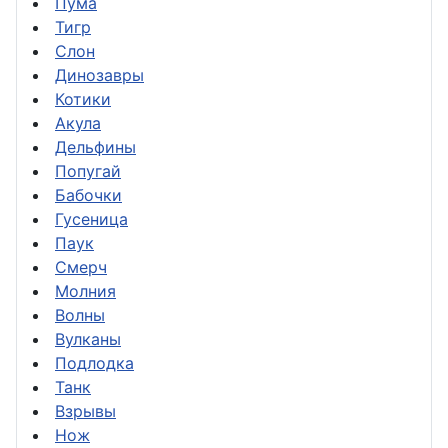
Пума
Тигр
Слон
Динозавры
Котики
Акула
Дельфины
Попугай
Бабочки
Гусеница
Паук
Смерч
Молния
Волны
Вулканы
Подлодка
Танк
Взрывы
Нож