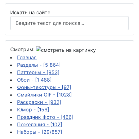
Искать на сайте
Смотрим:
Главная
Разделы
- [5 864]
Паттерны
- [953]
Обои
- [1 488]
Фоны-текстуры
- [97]
Смайлики GIF
- [1028]
Раскраски
- [932]
Юмор
- [156]
Праздник Фото
- [466]
Пожелания
- [102]
Наборы
- [29/857]