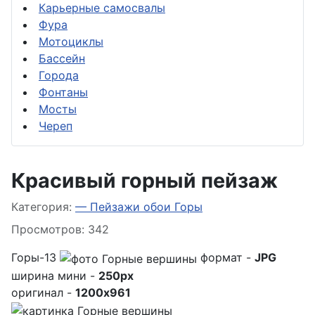
Карьерные самосвалы
Фура
Мотоциклы
Бассейн
Города
Фонтаны
Мосты
Череп
Красивый горный пейзаж
Информация о материале
Категория:
— Пейзажи обои Горы
Просмотров: 342
Горы-13
формат -
JPG
ширина мини -
250px
оригинал -
1200x961