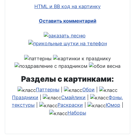
HTML и BB код на картинку
Оставить комментарий
Разделы с картинками:
Паттерны
|
Обои
|
Праздники
|
Смайлики
|
Фоны,
текстуры
|
Раскраски
|
Юмор
|
Наборы