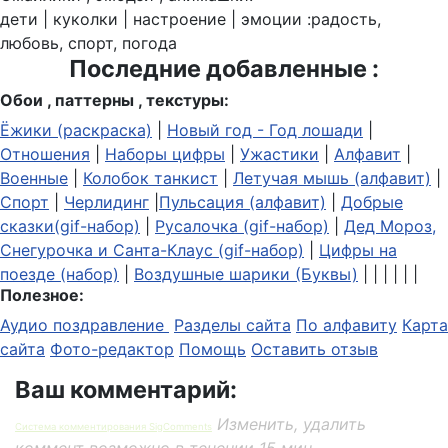
дети | куколки | настроение | эмоции :радость,
любовь, спорт, погода
Последние добавленные :
Обои , паттерны , текстуры:
Ёжики (раскраска)
|
Новый год - Год лошади
|
Отношения
|
Наборы цифры
|
Ужастики
|
Алфавит
|
Военные
|
Колобок танкист
|
Летучая мышь (алфавит)
|
Спорт
|
Черлидинг
|
Пульсация (алфавит)
|
Добрые
сказки(gif-набор)
|
Русалочка (gif-набор)
|
Дед Мороз,
Снегурочка и Санта-Клаус (gif-набор)
|
Цифры на
поезде (набор)
|
Воздушные шарики (Буквы)
| | | | | |
Полезное:
Аудио поздравление
Разделы сайта
По алфавиту
Карта
сайта
Фото-редактор
Помощь
Оставить отзыв
Ваш комментарий:
Изменить, удалить
Система комментирования SigComments