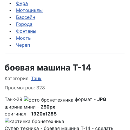
Фура
Мотоциклы
Бассейн
Города
Фонтаны
Мосты
Череп
боевая машина Т-14
Информация о материале
Категория:
Танк
Просмотров: 328
Танк-29
формат -
JPG
ширина мини -
250px
оригинал -
1920x1285
Супер техника - боевая машина Т-14 - сделать