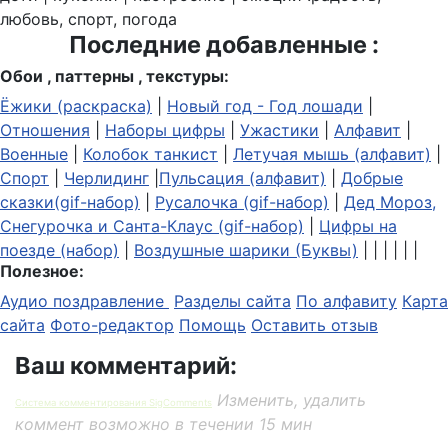
любовь, спорт, погода
Последние добавленные :
Обои , паттерны , текстуры:
Ёжики (раскраска)
|
Новый год - Год лошади
|
Отношения
|
Наборы цифры
|
Ужастики
|
Алфавит
|
Военные
|
Колобок танкист
|
Летучая мышь (алфавит)
|
Спорт
|
Черлидинг
|
Пульсация (алфавит)
|
Добрые
сказки(gif-набор)
|
Русалочка (gif-набор)
|
Дед Мороз,
Снегурочка и Санта-Клаус (gif-набор)
|
Цифры на
поезде (набор)
|
Воздушные шарики (Буквы)
| | | | | |
Полезное:
Аудио поздравление
Разделы сайта
По алфавиту
Карта
сайта
Фото-редактор
Помощь
Оставить отзыв
Ваш комментарий:
Изменить, удалить
Система комментирования SigComments
коммент возможно в течении 15 мин