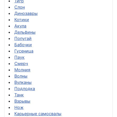
Тигр
Слон
Динозавры
Котики
Акула
Дельфины
Попугай
Бабочки
Гусеница
Паук
Смерч
Молния
Волны
Вулканы
Подлодка
Танк
Взрывы
Нож
Карьерные самосвалы