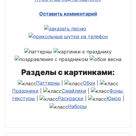
Оставить комментарий
Разделы с картинками:
Паттерны
|
Обои
|
Праздники
|
Смайлики
|
Фоны,
текстуры
|
Раскраски
|
Юмор
|
Наборы