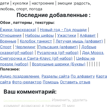
дети | куколки | настроение | эмоции :радость,
любовь, спорт, погода
Последние добавленные :
Обои , паттерны , текстуры:
Ёжики (раскраска)
|
Новый год - Год лошади
|
Отношения
|
Наборы цифры
|
Ужастики
|
Алфавит
|
Военные
|
Колобок танкист
|
Летучая мышь (алфавит)
|
Спорт
|
Черлидинг
|
Пульсация (алфавит)
|
Добрые
сказки(gif-набор)
|
Русалочка (gif-набор)
|
Дед Мороз,
Снегурочка и Санта-Клаус (gif-набор)
|
Цифры на
поезде (набор)
|
Воздушные шарики (Буквы)
| | | | | |
Полезное:
Аудио поздравление
Разделы сайта
По алфавиту
Карта
сайта
Фото-редактор
Помощь
Оставить отзыв
Ваш комментарий:
Изменить, удалить
Система комментирования SigComments
коммент возможно в течении 15 мин