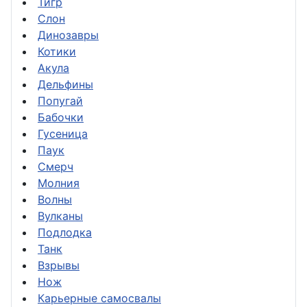
Тигр
Слон
Динозавры
Котики
Акула
Дельфины
Попугай
Бабочки
Гусеница
Паук
Смерч
Молния
Волны
Вулканы
Подлодка
Танк
Взрывы
Нож
Карьерные самосвалы