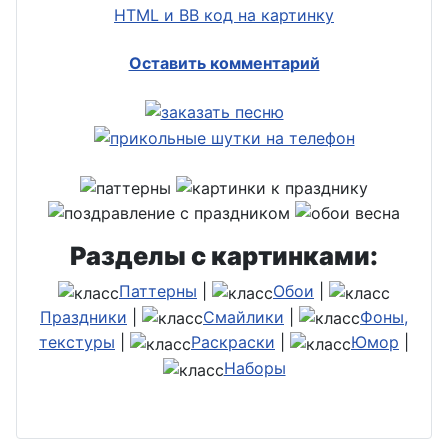
HTML и BB код на картинку
Оставить комментарий
Разделы с картинками:
Паттерны
|
Обои
|
Праздники
|
Смайлики
|
Фоны,
текстуры
|
Раскраски
|
Юмор
|
Наборы